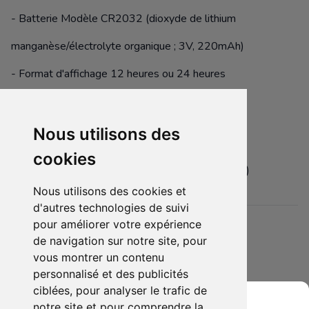
- Batterie Modèle CR2032 (dioxyde de lithium
manganèse/électrolyte organique ; 3V, 220mAh)
- Format d'affichage 12 heures ou 24 heures
- réglable en trois tailles (livré avec des liens
supplémentaires)
Nous utilisons des
Carte d'authentification numéroté 359/700
cookies
( encore sous papier de protection et jamais mise)
Nous utilisons des cookies et
d'autres technologies de suivi
pour améliorer votre expérience
Détails
de navigation sur notre site, pour
Etat :
- Neuf emballé
vous montrer un contenu
5 sur 5 étoiles
Membres intéressés :
1 x
personnalisé et des publicités
ciblées, pour analyser le trafic de
Mis en ligne le :
21/12/2024
notre site et pour comprendre la