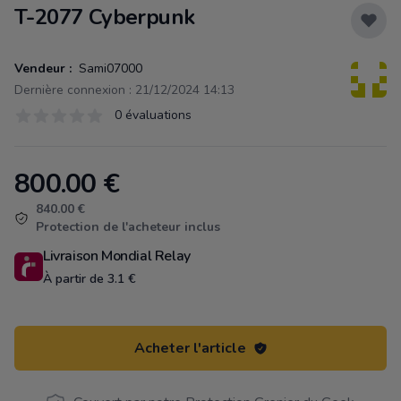
T-2077 Cyberpunk
Vendeur :
Sami07000
Dernière connexion : 21/12/2024 14:13
Évaluations
0 évaluations
0 sur 5 étoiles
800.00
€
Product information
840.00 €
Protection de l'acheteur inclus
Livraison Mondial Relay
À partir de 3.1 €
Acheter l'article