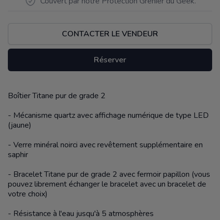
Couvert par notre Protection Grenier du Geek.
CONTACTER LE VENDEUR
Réserver
Boîtier Titane pur de grade 2
Description
- Mécanisme quartz avec affichage numérique de type LED
(jaune)
- Verre minéral noirci avec revêtement supplémentaire en
saphir
- Bracelet Titane pur de grade 2 avec fermoir papillon (vous
pouvez librement échanger le bracelet avec un bracelet de
votre choix)
- Résistance à l'eau jusqu'à 5 atmosphères