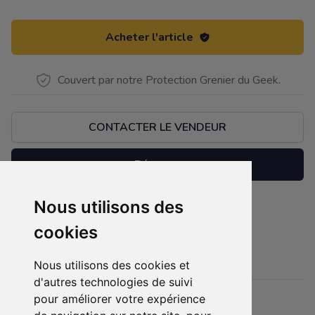
Acheter l'article
Couvert par notre Protection Grenier du Geek.
CONTACTER LE VENDEUR
Réserver
Nous utilisons des
Je vends la console et les jeux.
Description
cookies
Faire une offre si vous êtes intéressé.
Nous utilisons des cookies et
d'autres technologies de suivi
pour améliorer votre expérience
Détails