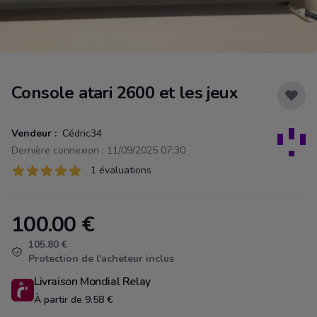
Console atari 2600 et les jeux
Vendeur :
Cédric34
Dernière connexion : 11/09/2025 07:30
Évaluations
1 évaluations
1 sur 5 étoiles
100.00
€
Product information
105.80 €
Protection de l'acheteur inclus
Livraison Mondial Relay
À partir de 9.58 €