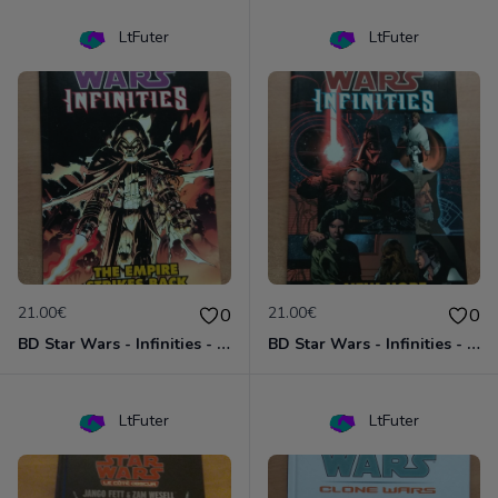
LtFuter
LtFuter
21.00€
21.00€
0
0
BD Star Wars - Infinities - The Empire Strike Back (VO)
BD Star Wars - Infinities - A New Hope (VO)
LtFuter
LtFuter