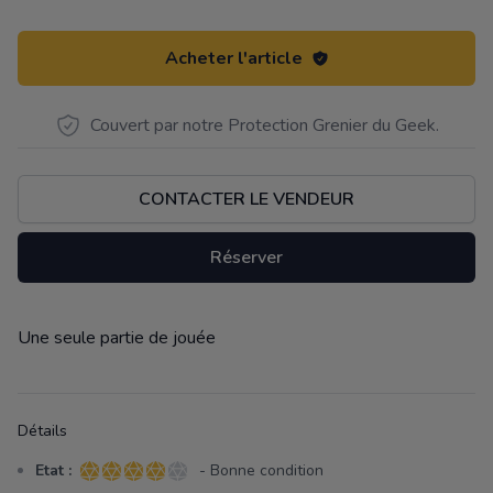
Acheter l'article
Couvert par notre Protection Grenier du Geek.
CONTACTER LE VENDEUR
Réserver
Une seule partie de jouée
Description
Détails
Etat :
- Bonne condition
4 sur 5 étoiles