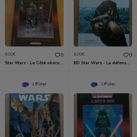
8.00€
8.00€
0
0
Star Wars - Le Côté obscur T01 - Jango Fett et Zam Wesell
BD Star Wars - La défense de Kamino (Clone Wars volume 1)
LtFuter
LtFuter