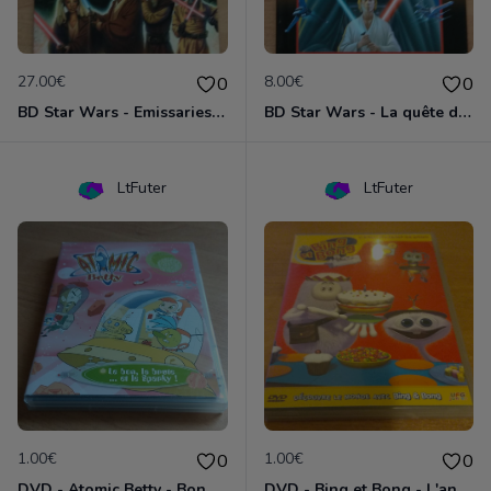
27.00€
8.00€
0
0
BD Star Wars - Emissaries to Malastare (VO)
BD Star Wars - La quête de Vador
LtFuter
LtFuter
1.00€
1.00€
0
0
DVD - Atomic Betty - Bon, brute et Sparky
DVD - Bing et Bong - L'anniversaire de Bong