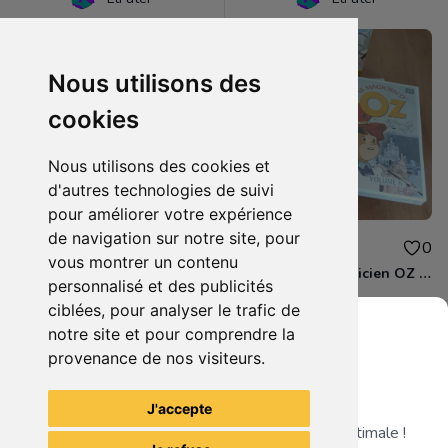
Nous utilisons des
cookies
Nous utilisons des cookies et
d'autres technologies de suivi
pour améliorer votre expérience
de navigation sur notre site, pour
1.50€
8.00€
0
0
vous montrer un contenu
DVD - Le magicien d'OZ (volume 5)
Coffret DVD Magicien OZ Part. 2
personnalisé et des publicités
ciblées, pour analyser le trafic de
notre site et pour comprendre la
provenance de nos visiteurs.
Grenier du Geek
Voir tous les articles du vendeur
J'accepte
Télécharge notre app pour une expérience optimale !