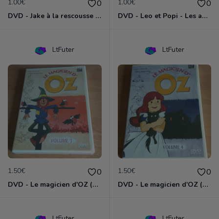
1.00€
1.00€
0
0
DVD - Jake à la rescousse de Bucky
DVD - Leo et Popi - Les animaux de la nature
LtFuter
LtFuter
1.50€
1.50€
0
0
DVD - Le magicien d'OZ (volume 3)
DVD - Le magicien d'OZ (volume 4)
LtFuter
LtFuter