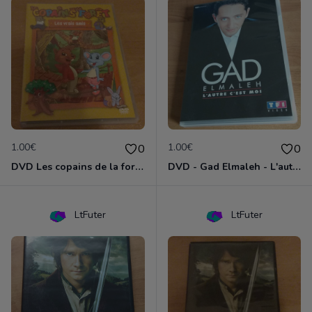
1.00€
1.00€
0
0
DVD Les copains de la forêt : les vrais amis
DVD - Gad Elmaleh - L'autre c'est moi
LtFuter
LtFuter