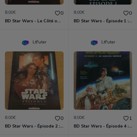
8.00€
8.00€
0
0
BD Star Wars - Le Côté obscur T02 - Dark Maul
BD Star Wars - Épisode 1 : la menace fantôme
LtFuter
LtFuter
8.00€
8.00€
0
1
BD Star Wars - Épisode 2 : l'attaque des clones
BD Star Wars - Épisode 4 : Un nouvel espoir