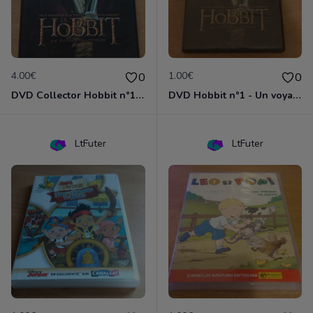
4.00€
1.00€
0
0
DVD Collector Hobbit n°1 - Un voyage inattendu
DVD Hobbit n°1 - Un voyage inattendu
LtFuter
LtFuter