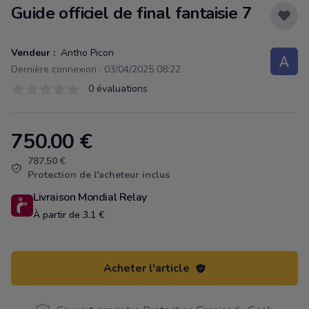
Guide officiel de final fantaisie 7
Vendeur :
Antho Picon
Dernière connexion : 03/04/2025 08:22
Évaluations
0 évaluations
0 sur 5 étoiles
750.00
€
Product information
787.50 €
Protection de l'acheteur inclus
Livraison Mondial Relay
À partir de 3.1 €
Acheter l'article