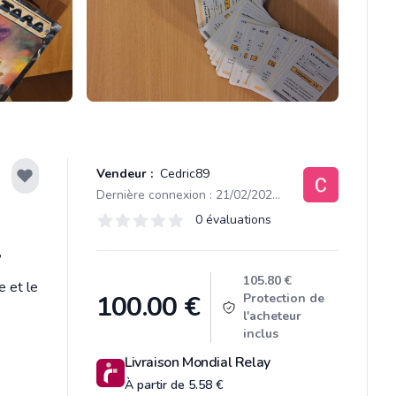
Vendeur :
Cedric89
Dernière connexion : 21/02/2026 22:01
Évaluations
0 évaluations
0 sur 5 étoiles
,
Product information
105.80 €
e et le
100.00
€
Protection de
l'acheteur
inclus
Livraison Mondial Relay
À partir de 5.58 €