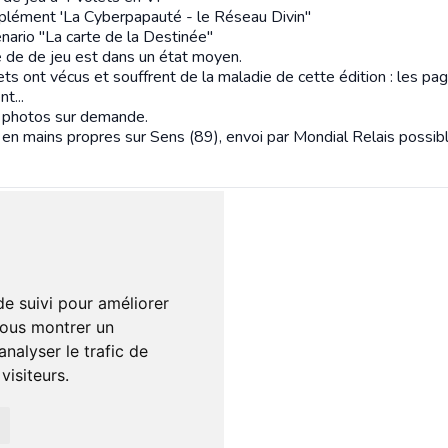
pplément 'La Cyberpapauté - le Réseau Divin"
nario "La carte de la Destinée"
e de de jeu est dans un état moyen.
ets ont vécus et souffrent de la maladie de cette édition : les pa
t...
 photos sur demande.
en mains propres sur Sens (89), envoi par Mondial Relais possib
- Abimé
1 sur 5 étoiles
es intéressés :
1 x
de suivi pour améliorer
 ligne le :
08/05/2025
vous montrer un
torg
nalyser le trafic de
isiteurs.