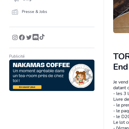
Presse & Jobs
TOR
Publicité
End
Je vend
Descrip
datant 
- les 3 
Livre d
- le pr
- le pa
- le D20
Le lot 
- l'écra