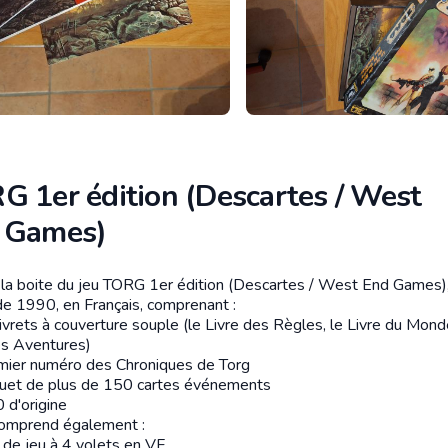
G 1er édition (Descartes / West
 Games)
 la boite du jeu TORG 1er édition (Descartes / West End Games)
tion
de 1990, en Français, comprenant :
livrets à couverture souple (le Livre des Règles, le Livre du Mond
es Aventures)
emier numéro des Chroniques de Torg
quet de plus de 150 cartes événements
 d'origine
comprend également :
n de jeu à 4 volets en VF