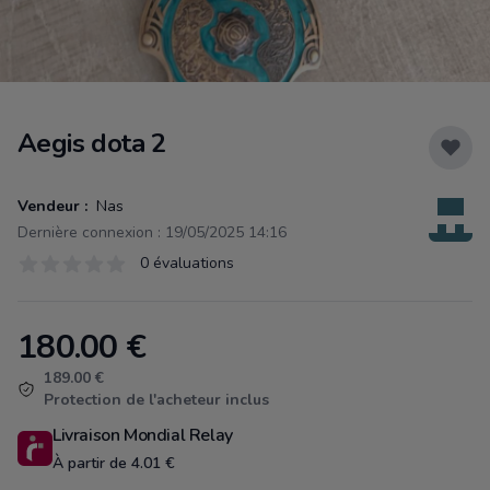
Aegis dota 2
Vendeur :
Nas
Dernière connexion : 19/05/2025 14:16
Évaluations
0 évaluations
0 sur 5 étoiles
180.00
€
Product information
189.00 €
Protection de l'acheteur inclus
Livraison Mondial Relay
À partir de 4.01 €