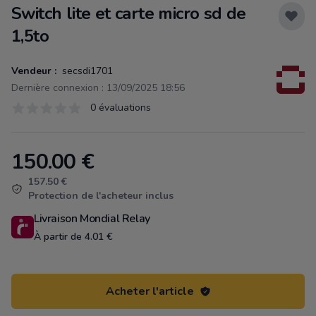
Switch lite et carte micro sd de
1,5to
Vendeur :
secsdi1701
Dernière connexion : 13/09/2025 18:56
Évaluations
0 évaluations
0 sur 5 étoiles
150.00
€
Product information
157.50 €
Protection de l'acheteur inclus
Livraison Mondial Relay
À partir de 4.01 €
Acheter l'article