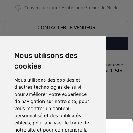
Couvert par notre Protection Grenier du Geek.
CONTACTER LE VENDEUR
Réserver
Nous utilisons des
vends console Nintendo Switch lite en très bon état avec
cookies
Description
son alimentation et une carte mémoire micro sd de 1, 5to.
Nous utilisons des cookies et
d'autres technologies de suivi
pour améliorer votre expérience
Détails
de navigation sur notre site, pour
Etat :
- Neuf
vous montrer un contenu
5 sur 5 étoiles
Membres intéressés :
1 x
personnalisé et des publicités
ciblées, pour analyser le trafic de
Mis en ligne le :
22/05/2025
notre site et pour comprendre la
Tags :
-