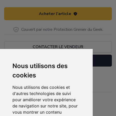
Acheter l'article
Couvert par notre Protection Grenier du Geek.
CONTACTER LE VENDEUR
Réserver
Nous utilisons des
cookies
Jeux neuf jamais ouvert
Description
Nous utilisons des cookies et
d'autres technologies de suivi
pour améliorer votre expérience
Détails
de navigation sur notre site, pour
Etat :
- Neuf emballé
vous montrer un contenu
5 sur 5 étoiles