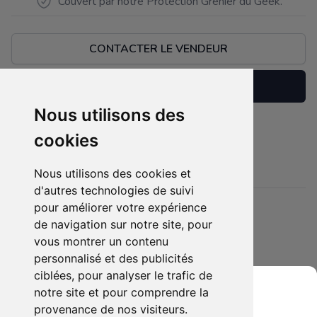
Couvert par notre Protection Grenier du Geek.
CONTACTER LE VENDEUR
Réserver
Nous utilisons des
jamais ouverte
cookies
Description
cause : achat en double
Nous utilisons des cookies et
d'autres technologies de suivi
pour améliorer votre expérience
Détails
de navigation sur notre site, pour
Etat :
- Neuf emballé
vous montrer un contenu
5 sur 5 étoiles
Membres intéressés :
0 x
personnalisé et des publicités
ciblées, pour analyser le trafic de
Mis en ligne le :
14/06/2025
notre site et pour comprendre la
Tags :
-
provenance de nos visiteurs.