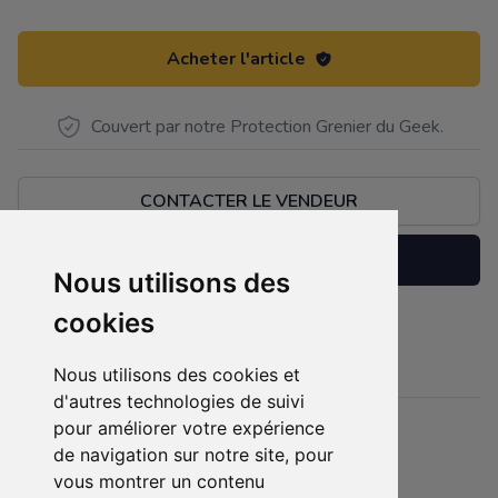
Acheter l'article
Couvert par notre Protection Grenier du Geek.
CONTACTER LE VENDEUR
Réserver
Nous utilisons des
cookies
Diverses figurines à divers prix
Description
Nous utilisons des cookies et
d'autres technologies de suivi
pour améliorer votre expérience
Détails
de navigation sur notre site, pour
Etat :
- Neuf emballé
vous montrer un contenu
5 sur 5 étoiles