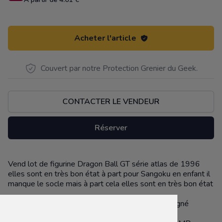
Acheter l'article
Couvert par notre Protection Grenier du Geek.
CONTACTER LE VENDEUR
Réserver
Vend lot de figurine Dragon Ball GT série atlas de 1996
Description
elles sont en très bon état à part pour Sangoku en enfant il
manque le socle mais à part cela elles sont en très bon état
Possibilité d'envoyer via la plateforme envoie soigné