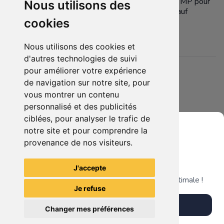
Possibilité de vendre à l'unité venir directement à MP pour
Nous utilisons des
me demander les figurines seront à 10 € l'unité sauf
Sangoku enfant sans socle à 5 €
cookies
ou le lot complet a 90 euros
Nous utilisons des cookies et
d'autres technologies de suivi
pour améliorer votre expérience
Détails
de navigation sur notre site, pour
Etat :
- Bonne condition
vous montrer un contenu
4 sur 5 étoiles
Membres intéressés :
0 x
personnalisé et des publicités
ciblées, pour analyser le trafic de
Mis en ligne le :
01/07/2025
notre site et pour comprendre la
Tags :
#dbz #dragonball
provenance de nos visiteurs.
Grenier du Geek
J'accepte
Télécharge notre app pour une expérience optimale !
Je refuse
Télécharger l'app
Changer mes préférences