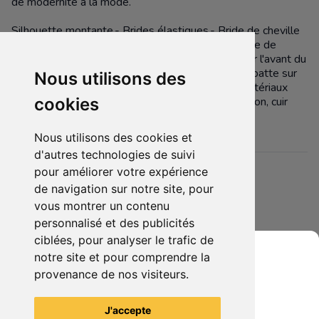
de modernité à la mode.
Silhouette montante.- Brides élastiques.- Bride de cheville
amovible.- Poche secrète sur la languette.- Boucle de
sangle réglable à dégagement rapide.- Pattes sur l'avant du
pied avec détails de griffes.- Motif empreinte de patte sur
Nous utilisons des
la semelle extérieure.- Housse à vêtements.- Matériaux
non d'origine animale. Fabrication : caoutchouc, nylon, cuir
cookies
PU, coton, plastique. Ⓥ
Nous utilisons des cookies et
d'autres technologies de suivi
pour améliorer votre expérience
Détails
de navigation sur notre site, pour
Etat :
- Neuf emballé
vous montrer un contenu
5 sur 5 étoiles
Membres intéressés :
0 x
personnalisé et des publicités
ciblées, pour analyser le trafic de
Mis en ligne le :
24/07/2025
notre site et pour comprendre la
Tags :
chaussure loup v-art red wolf dragon red
provenance de nos visiteurs.
Grenier du Geek
J'accepte