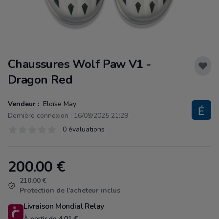
Chaussures Wolf Paw V1 -
Dragon Red
Vendeur :
Eloïse May
Dernière connexion : 16/09/2025 21:29
Évaluations
0 évaluations
0 sur 5 étoiles
200.00
€
Product information
210.00 €
Protection de l'acheteur inclus
Livraison Mondial Relay
À partir de 4.01 €