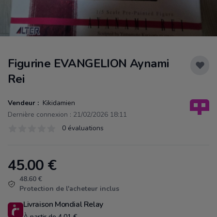
Figurine EVANGELION Aynami
Rei
Vendeur :
Kikidamien
Dernière connexion : 21/02/2026 18:11
Évaluations
0 évaluations
0 sur 5 étoiles
45.00
€
Product information
48.60 €
Protection de l'acheteur inclus
Livraison Mondial Relay
À partir de 4.01 €