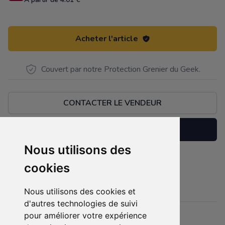
Acheter l'article
Couvert par notre Protection Grenier du Geek.
CONTACTER LE VENDEUR
Réserver
Nous utilisons des
Boite d'origine un peu abimé
cookies
Description
Figurine impeccable.
Nous utilisons des cookies et
d'autres technologies de suivi
pour améliorer votre expérience
Détails