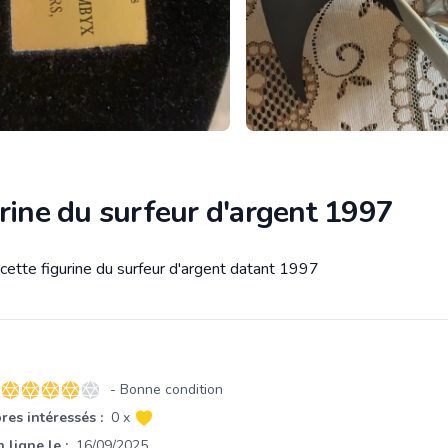
rine du surfeur d'argent 1997
 cette figurine du surfeur d'argent datant 1997
tion
- Bonne condition
4 sur 5 étoiles
es intéressés :
0 x
 ligne le :
16/09/2025