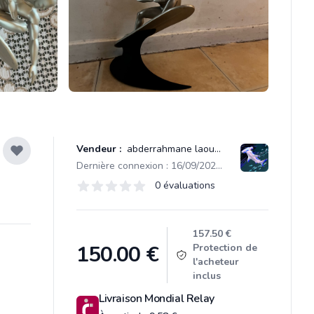
Vendeur :
abderrahmane laouedj
Dernière connexion : 16/09/2025 19:45
Évaluations
0 évaluations
0 sur 5 étoiles
Product information
157.50 €
150.00
€
Protection de
l'acheteur
inclus
Livraison Mondial Relay