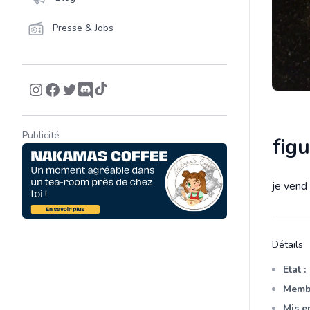
Presse & Jobs
Publicité
figu
je vend
Descrip
Détails
Etat :
Membr
Mis en