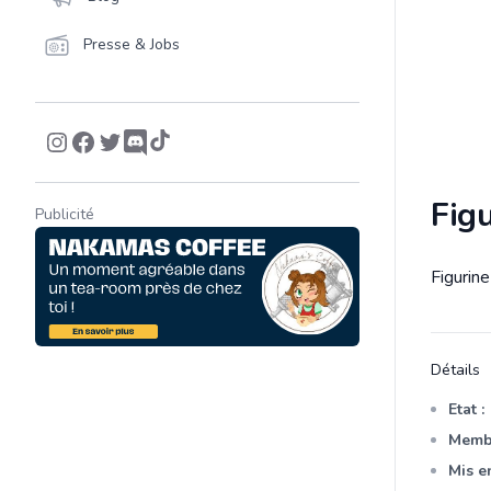
Presse & Jobs
Figu
Publicité
Figurin
Descrip
Détails
Etat :
Membr
Mis en