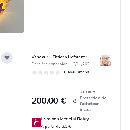
Vendeur :
Titziana Hofstetter
Dernière connexion : 12/11/2025 12:59
Évaluations
0 évaluations
0 sur 5 étoiles
Product information
210.00 €
200.00
€
Protection de
l'acheteur
inclus
Livraison Mondial Relay
À partir de 3.1 €