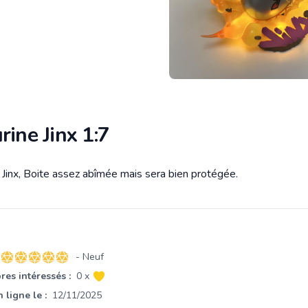
rine Jinx 1:7
e Jinx, Boite assez abîmée mais sera bien protégée.
tion
- Neuf
5 sur 5 étoiles
es intéressés :
0 x
 ligne le :
12/11/2025