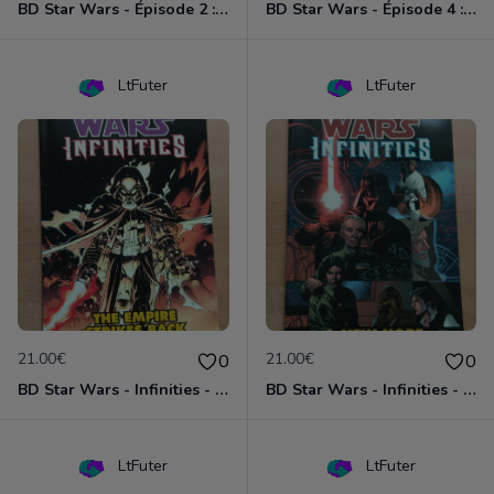
BD Star Wars - Épisode 2 : l'attaque des clones
BD Star Wars - Épisode 4 : Un nouvel espoir
LtFuter
LtFuter
21.00€
21.00€
0
0
BD Star Wars - Infinities - The Empire Strike Back (VO)
BD Star Wars - Infinities - A New Hope (VO)
LtFuter
LtFuter