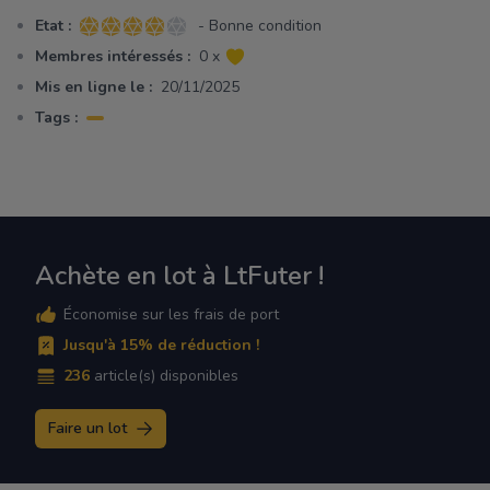
Etat :
- Bonne condition
4 sur 5 étoiles
Membres intéressés :
0 x
Mis en ligne le :
20/11/2025
Tags :
Achète en lot à LtFuter !
Économise sur les frais de port
Jusqu'à 15% de réduction !
236
article(s) disponibles
Faire un lot