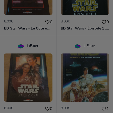
8.00€
8.00€
0
0
BD Star Wars - Le Côté obscur T02 - Dark Maul
BD Star Wars - Épisode 1 : la menace fantôme
LtFuter
LtFuter
8.00€
8.00€
0
1