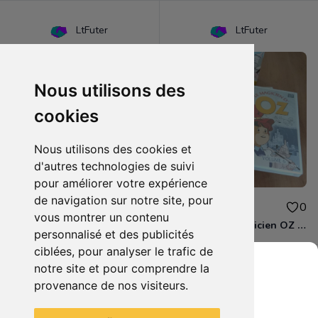
LtFuter
LtFuter
Nous utilisons des
cookies
Nous utilisons des cookies et
d'autres technologies de suivi
pour améliorer votre expérience
de navigation sur notre site, pour
1.50€
8.00€
0
0
vous montrer un contenu
DVD - Le magicien d'OZ (volume 5)
Coffret DVD Magicien OZ Part. 2
personnalisé et des publicités
ciblées, pour analyser le trafic de
notre site et pour comprendre la
provenance de nos visiteurs.
Grenier du Geek