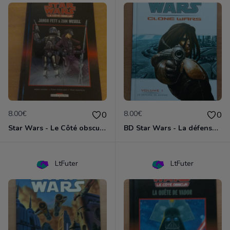
8.00€
8.00€
0
0
Star Wars - Le Côté obscur T01 - Jango Fett et Zam Wesell
BD Star Wars - La défense de Kamino (Clone Wars volume 1)
LtFuter
LtFuter