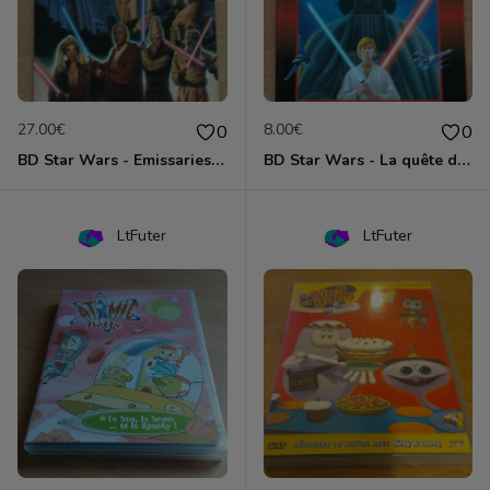
27.00€
8.00€
0
0
BD Star Wars - Emissaries to Malastare (VO)
BD Star Wars - La quête de Vador
LtFuter
LtFuter