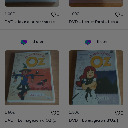
1.00€
1.00€
0
0
DVD - Jake à la rescousse de Bucky
DVD - Leo et Popi - Les animaux de la nature
LtFuter
LtFuter
1.50€
1.50€
0
0
DVD - Le magicien d'OZ (volume 3)
DVD - Le magicien d'OZ (volume 4)