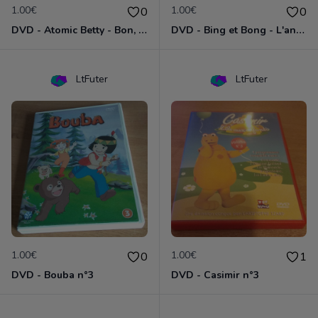
1.00€
1.00€
0
0
DVD - Atomic Betty - Bon, brute et Sparky
DVD - Bing et Bong - L'anniversaire de Bong
LtFuter
LtFuter
1.00€
1.00€
0
1
DVD - Bouba n°3
DVD - Casimir n°3