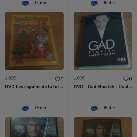
LtFuter
LtFuter
1.00€
1.00€
0
0
DVD Les copains de la forêt : les vrais amis
DVD - Gad Elmaleh - L'autre c'est moi
LtFuter
LtFuter