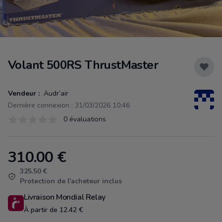
Volant 500RS ThrustMaster
Vendeur :
Audr’air
Dernière connexion : 31/03/2026 10:46
Évaluations
0 évaluations
0 sur 5 étoiles
310.00
€
Product information
325.50 €
Protection de l'acheteur inclus
Livraison Mondial Relay
À partir de 12.42 €