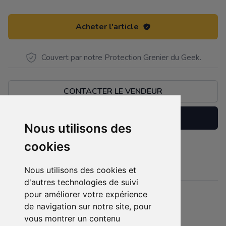
Acheter l'article
Couvert par notre Protection Grenier du Geek.
CONTACTER LE VENDEUR
Réserver
Nous utilisons des
cookies
Figurine Wham shell
Description
Nous utilisons des cookies et
d'autres technologies de suivi
pour améliorer votre expérience
Détails
de navigation sur notre site, pour
Etat :
- Bonne condition
vous montrer un contenu
4 sur 5 étoiles