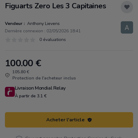
Figuarts Zero Les 3 Capitaines
Vendeur :
Anthony Lievens
Dernière connexion : 02/05/2026 18:41
Évaluations
0 évaluations
0 sur 5 étoiles
100.00
€
Product information
105.80 €
Protection de l'acheteur inclus
Livraison Mondial Relay
À partir de 3.1 €
Acheter l'article