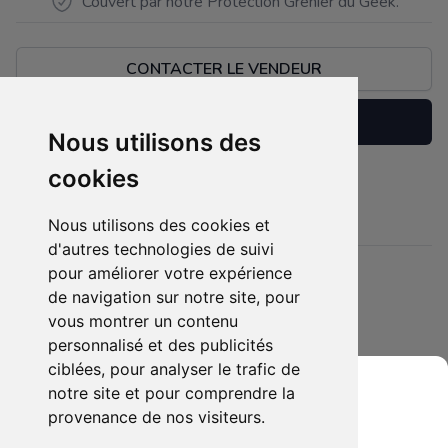
Couvert par notre Protection Grenier du Geek.
CONTACTER LE VENDEUR
Réserver
Nous utilisons des
cookies
A négocier jamais ouvert
Description
Nous utilisons des cookies et
d'autres technologies de suivi
pour améliorer votre expérience
Détails
de navigation sur notre site, pour
Etat :
- Neuf emballé
vous montrer un contenu
5 sur 5 étoiles
Membres intéressés :
0 x
personnalisé et des publicités
ciblées, pour analyser le trafic de
Mis en ligne le :
01/05/2026
notre site et pour comprendre la
Tags :
luffy
trafalgarlaw
one piece
provenance de nos visiteurs.