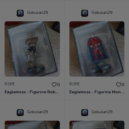
Gokusan29
Gokusan29
8.00€
8.00€
0
0
Eaglemoss - Figurine Robotman - DC Comics - Plomb
Eaglemoss - Figurine Mon El - DC Comics - Plomb
Gokusan29
Gokusan29