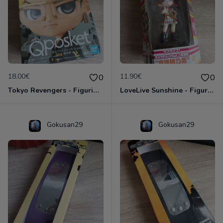
18.00€
11.90€
0
0
Tokyo Revengers - Figurine Tetta Kisaki - Banpresto Qposket Bandai Namco
LoveLive Sunshine - Figurine Honoka Kosaka - Sega
Gokusan29
Gokusan29