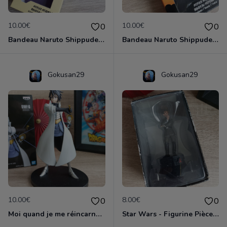
10.00€
10.00€
0
0
Bandeau Naruto Shippuden - Village Du Son
Bandeau Naruto Shippuden - Village Du Sable
Gokusan29
Gokusan29
10.00€
8.00€
0
0
Moi quand je me réincarne en Slime - Figurine Hinata Sakaguchi - Banpresto Otherworlder - Bandai
Star Wars - Figurine Pièce d'échecs Gran Moff Tarkin - Altaya