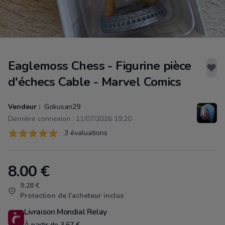
Eaglemoss Chess - Figurine pièce
d'échecs Cable - Marvel Comics
Vendeur :
Gokusan29
Dernière connexion : 11/07/2026 19:20
Évaluations
3 évaluations
3 sur 5 étoiles
8.00
€
Product information
9.28 €
Protection de l'acheteur inclus
Livraison Mondial Relay
À partir de 3.67 €