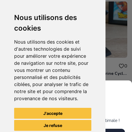
Nous utilisons des
cookies
Nous utilisons des cookies et
d'autres technologies de suivi
pour améliorer votre expérience
de navigation sur notre site, pour
8.00€
7.00€
0
0
vous montrer un contenu
Eaglemoss - Figurine Cheetah - DC Comics - Plomb
Eaglemoss - Figurine Cyclops X-men - Marvel Comics - Plomb
personnalisé et des publicités
ciblées, pour analyser le trafic de
notre site et pour comprendre la
provenance de nos visiteurs.
Grenier du Geek
Voir tous les articles du vendeur
J'accepte
Télécharge notre app pour une expérience optimale !
Je refuse