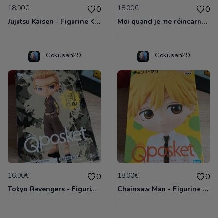
18.00€
18.00€
0
0
Jujutsu Kaisen - Figurine Kento Nanami - Banpresto Qposket - Bandai
Moi quand je me réincarne en Slime - Figurine Clayman - Banpresto Otherworlder - Bandai
Gokusan29
Gokusan29
16.00€
18.00€
0
0
Tokyo Revengers - Figurine Tetta Kisaki - Banpresto Qposket Bandai Namco
Chainsaw Man - Figurine Denji - Banpresto Qposket Bandai