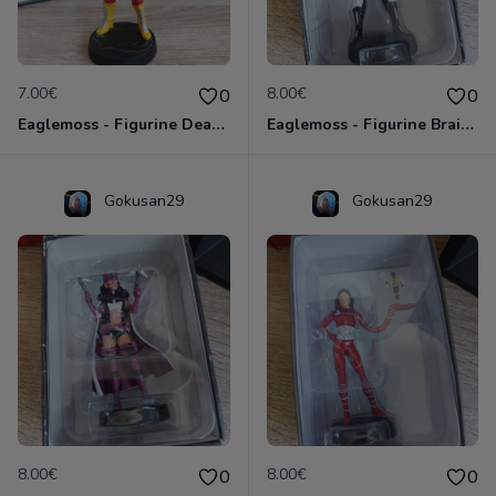
7.00€
8.00€
0
0
Eaglemoss - Figurine Deadshot - DC Comics - Plomb
Eaglemoss - Figurine Brainiac - DC Comics - Plomb
Gokusan29
Gokusan29
8.00€
8.00€
0
0