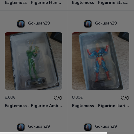
Eaglemoss - Figurine Huntress - DC Comics - Plomb
Eaglemoss - Figurine Elasti Girl - DC Comics - Plomb
Gokusan29
Gokusan29
8.00€
8.00€
0
0
Eaglemoss - Figurine Ambush Bug Punaise - DC Comics - Plomb
Eaglemoss - Figurine Ikaris - Marvel Comics - Plomb
Gokusan29
Gokusan29