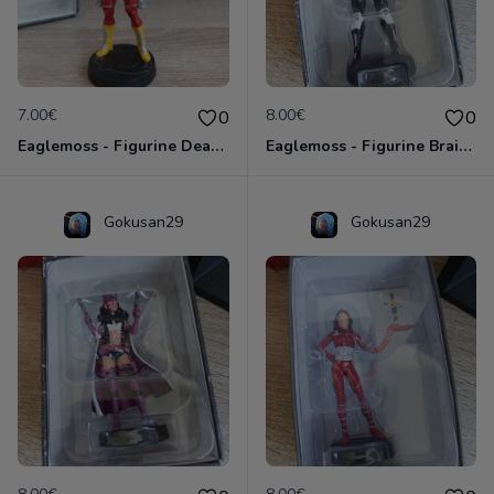
7.00€
8.00€
0
0
Eaglemoss - Figurine Deadshot - DC Comics - Plomb
Eaglemoss - Figurine Brainiac - DC Comics - Plomb
Gokusan29
Gokusan29