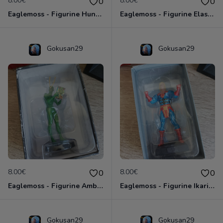
8.00€
8.00€
0
0
Eaglemoss - Figurine Huntress - DC Comics - Plomb
Eaglemoss - Figurine Elasti Girl - DC Comics - Plomb
Gokusan29
Gokusan29
8.00€
8.00€
0
0
Eaglemoss - Figurine Ambush Bug Punaise - DC Comics - Plomb
Eaglemoss - Figurine Ikaris - Marvel Comics - Plomb
Gokusan29
Gokusan29