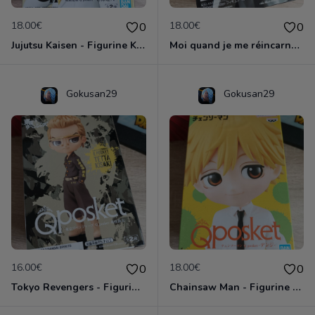
18.00€
18.00€
0
0
Jujutsu Kaisen - Figurine Kento Nanami - Banpresto Qposket - Bandai
Moi quand je me réincarne en Slime - Figurine Clayman - Banpresto Otherworlder - Bandai
Gokusan29
Gokusan29
16.00€
18.00€
0
0
Tokyo Revengers - Figurine Tetta Kisaki - Banpresto Qposket Bandai Namco
Chainsaw Man - Figurine Denji - Banpresto Qposket Bandai