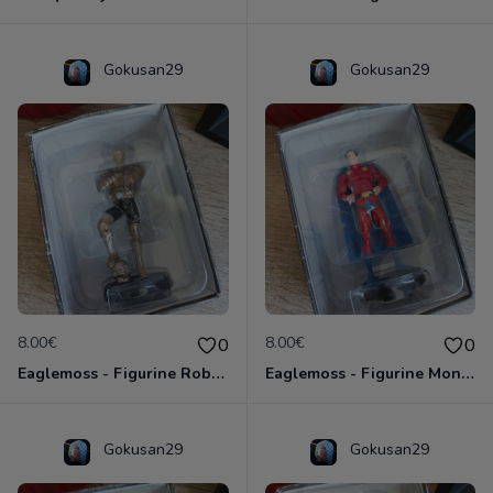
Gokusan29
Gokusan29
8.00€
8.00€
0
0
Eaglemoss - Figurine Robotman - DC Comics - Plomb
Eaglemoss - Figurine Mon El - DC Comics - Plomb
Gokusan29
Gokusan29