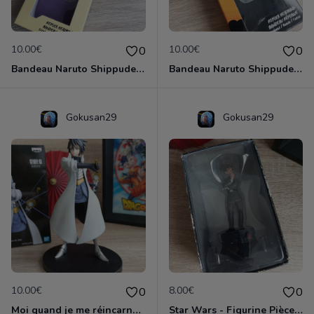
10.00€
10.00€
0
0
Bandeau Naruto Shippuden - Village Du Son
Bandeau Naruto Shippuden - Village Du Sable
Gokusan29
Gokusan29
10.00€
8.00€
0
0
Moi quand je me réincarne en Slime - Figurine Hinata Sakaguchi - Banpresto Otherworlder - Bandai
Star Wars - Figurine Pièce d'échecs Gran Moff Tarkin - Altaya