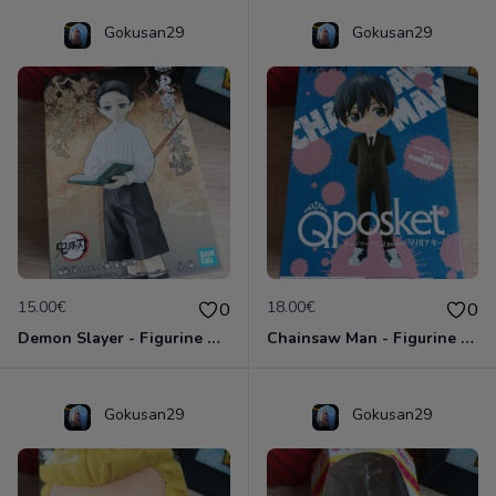
Gokusan29
Gokusan29
15.00€
18.00€
0
0
Demon Slayer - Figurine Muzan Kibutsuji - Banpresto - Bandai - Kimetsu no yaiba
Chainsaw Man - Figurine Aki Hayakawa - Banpresto Qposket Bandai
Gokusan29
Gokusan29