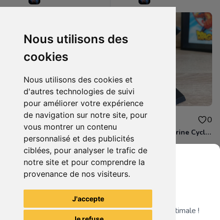
Nous utilisons des
cookies
Nous utilisons des cookies et
d'autres technologies de suivi
pour améliorer votre expérience
de navigation sur notre site, pour
8.00€
7.00€
0
0
vous montrer un contenu
Eaglemoss - Figurine Cheetah - DC Comics - Plomb
Eaglemoss - Figurine Cyclops X-men - Marvel Comics - Plomb
personnalisé et des publicités
ciblées, pour analyser le trafic de
notre site et pour comprendre la
provenance de nos visiteurs.
Grenier du Geek
Voir tous les articles du vendeur
J'accepte
Télécharge notre app pour une expérience optimale !
Je refuse