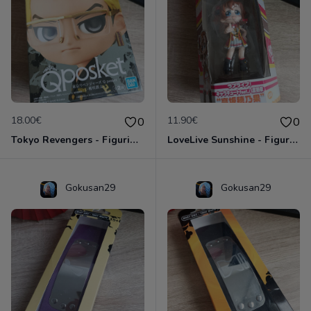
18.00€
11.90€
0
0
Tokyo Revengers - Figurine Tetta Kisaki - Banpresto Qposket Bandai Namco
LoveLive Sunshine - Figurine Honoka Kosaka - Sega
Gokusan29
Gokusan29