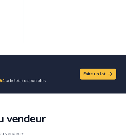
Faire un lot
54
article(s) disponibles
du vendeur
 du vendeurs