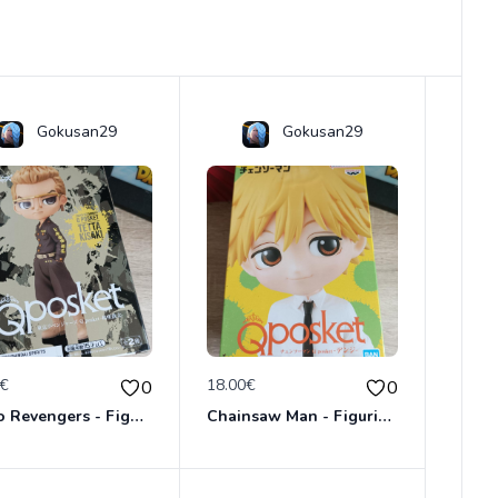
Gokusan29
Gokusan29
0€
18.00€
0
0
Tokyo Revengers - Figurine Tetta Kisaki - Banpresto Qposket Bandai Namco
Chainsaw Man - Figurine Denji - Banpresto Qposket Bandai