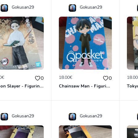
Gokusan29
Gokusan29
0€
18.00€
18.0
0
0
Demon Slayer - Figurine Muzan Kibutsuji - Banpresto - Bandai - Kimetsu no yaiba
Chainsaw Man - Figurine Aki Hayakawa - Banpresto Qposket Bandai
Gokusan29
Gokusan29