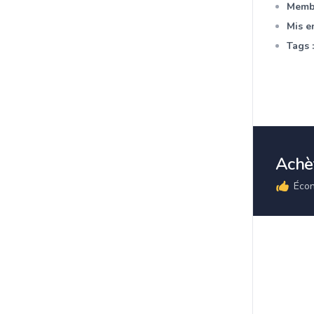
Membr
Mis en
Tags :
Achèt
Écon