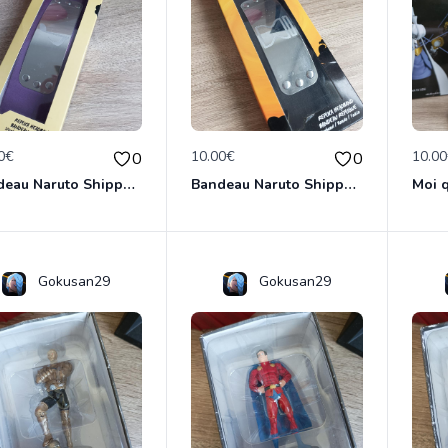
0€
10.00€
10.0
0
0
Bandeau Naruto Shippuden - Village Du Son
Bandeau Naruto Shippuden - Village Du Sable
Gokusan29
Gokusan29