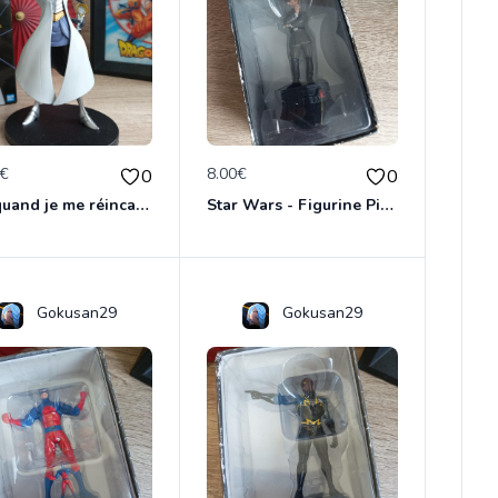
0€
8.00€
0
0
Moi quand je me réincarne en Slime - Figurine Hinata Sakaguchi - Banpresto Otherworlder - Bandai
Star Wars - Figurine Pièce d'échecs Gran Moff Tarkin - Altaya
Gokusan29
Gokusan29