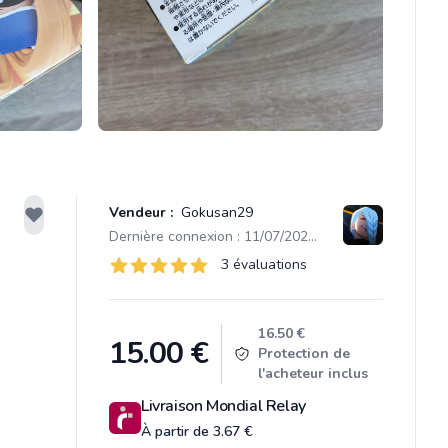
Vendeur :
Gokusan29
Dernière connexion : 11/07/2026 19:20
Évaluations
3 évaluations
3 sur 5 étoiles
Product information
16.50 €
15.00
€
Protection de
l'acheteur inclus
Livraison Mondial Relay
À partir de 3.67 €