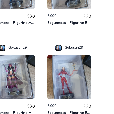
€
8.00€
0
0
Eaglemoss - Figurine Atom - DC Comics - Plomb
Eaglemoss - Figurine Black Lightning - DC Comics - Plomb
Gokusan29
Gokusan29
€
8.00€
0
0
Eaglemoss - Figurine Huntress - DC Comics - Plomb
Eaglemoss - Figurine Elasti Girl - DC Comics - Plomb