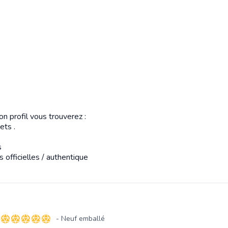
n profil vous trouverez :
ets .
s
s officielles / authentique
- Neuf emballé
5 sur 5 étoiles