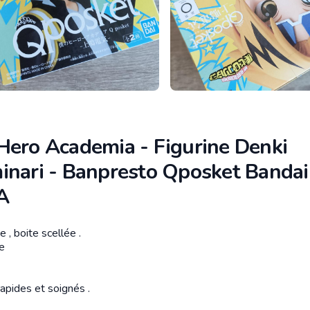
Hero Academia - Figurine Denki
inari - Banpresto Qposket Bandai
A
 , boite scellée .
tion
le
apides et soignés .