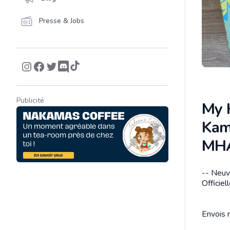
Presse & Jobs
Publicité
My 
Kam
MH
-- Neuve
Descrip
Officiel
Envois r