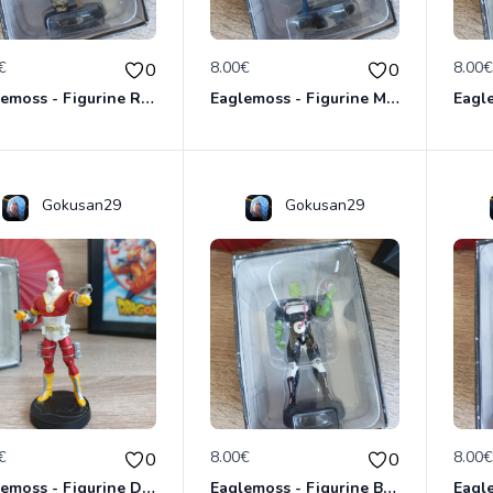
€
8.00€
8.00
0
0
Eaglemoss - Figurine Robotman - DC Comics - Plomb
Eaglemoss - Figurine Mon El - DC Comics - Plomb
Gokusan29
Gokusan29
€
8.00€
8.00
0
0
Eaglemoss - Figurine Deadshot - DC Comics - Plomb
Eaglemoss - Figurine Brainiac - DC Comics - Plomb