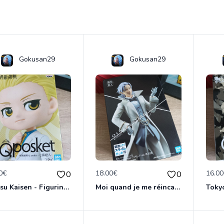
Gokusan29
Gokusan29
0€
18.00€
16.0
0
0
Jujutsu Kaisen - Figurine Kento Nanami - Banpresto Qposket - Bandai
Moi quand je me réincarne en Slime - Figurine Clayman - Banpresto Otherworlder - Bandai