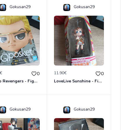
Gokusan29
Gokusan29
0€
11.90€
0
0
Tokyo Revengers - Figurine Tetta Kisaki - Banpresto Qposket Bandai Namco
LoveLive Sunshine - Figurine Honoka Kosaka - Sega
Gokusan29
Gokusan29