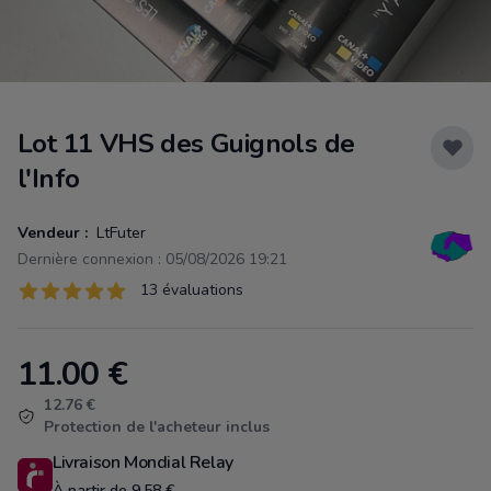
Lot 11 VHS des Guignols de
l'Info
Vendeur :
LtFuter
Dernière connexion : 05/08/2026 19:21
Évaluations
13 évaluations
13 sur 5 étoiles
11.00
€
Product information
12.76 €
Protection de l'acheteur inclus
Livraison Mondial Relay
À partir de 9.58 €