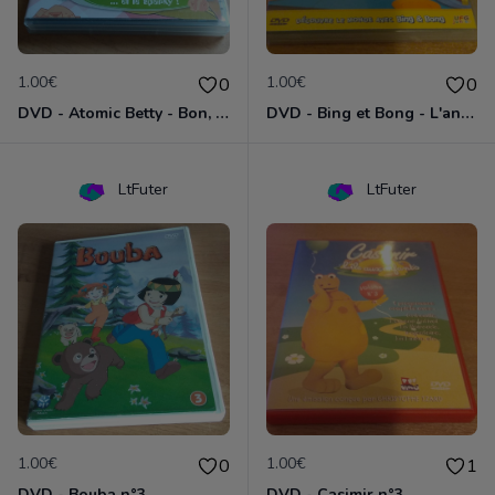
1.00€
1.00€
0
0
DVD - Atomic Betty - Bon, brute et Sparky
DVD - Bing et Bong - L'anniversaire de Bong
LtFuter
LtFuter
1.00€
1.00€
0
1
DVD - Bouba n°3
DVD - Casimir n°3