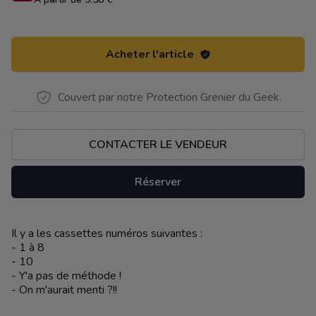
Acheter l'article
Couvert par notre Protection Grenier du Geek.
CONTACTER LE VENDEUR
Réserver
Il y a les cassettes numéros suivantes :
Description
- 1 à 8
- 10
- Y'a pas de méthode !
- On m'aurait menti ?!!