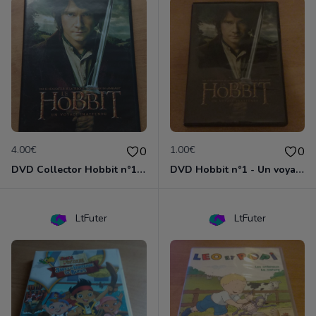
4.00€
1.00€
0
0
DVD Collector Hobbit n°1 - Un voyage inattendu
DVD Hobbit n°1 - Un voyage inattendu
LtFuter
LtFuter