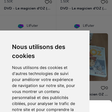
1.50€
1.50€
0
0
DVD - Le magicien d'OZ (volume 3)
DVD - Le magicien d'OZ (volume 4)
LtFuter
LtFuter
Nous utilisons des
cookies
Nous utilisons des cookies et
d'autres technologies de suivi
pour améliorer votre expérience
de navigation sur notre site, pour
1.50€
8.00€
0
0
vous montrer un contenu
DVD - Le magicien d'OZ (volume 5)
Coffret DVD Magicien OZ Part. 2
personnalisé et des publicités
ciblées, pour analyser le trafic de
notre site et pour comprendre la