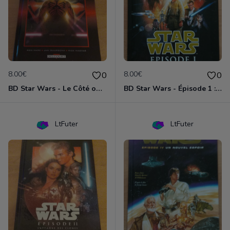
8.00€
8.00€
0
0
BD Star Wars - Le Côté obscur T02 - Dark Maul
BD Star Wars - Épisode 1 : la menace fantôme
LtFuter
LtFuter