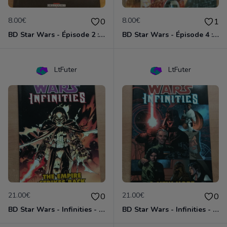
8.00€
8.00€
0
1
BD Star Wars - Épisode 2 : l'attaque des clones
BD Star Wars - Épisode 4 : Un nouvel espoir
LtFuter
LtFuter
21.00€
21.00€
0
0
BD Star Wars - Infinities - The Empire Strike Back (VO)
BD Star Wars - Infinities - A New Hope (VO)