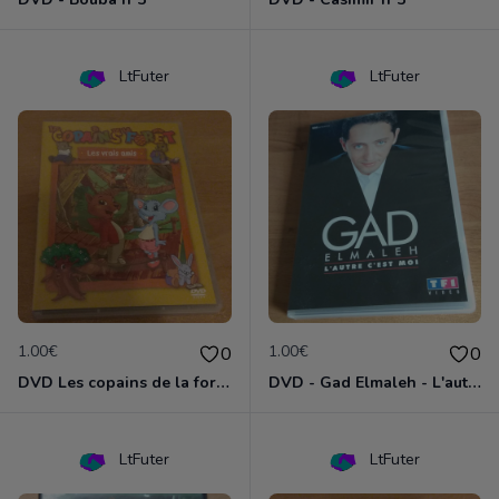
LtFuter
LtFuter
1.00€
1.00€
0
0
DVD Les copains de la forêt : les vrais amis
DVD - Gad Elmaleh - L'autre c'est moi
LtFuter
LtFuter