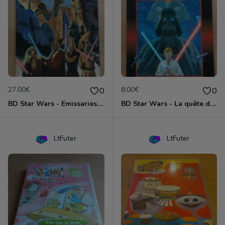
27.00€
8.00€
0
0
BD Star Wars - Emissaries to Malastare (VO)
BD Star Wars - La quête de Vador
LtFuter
LtFuter