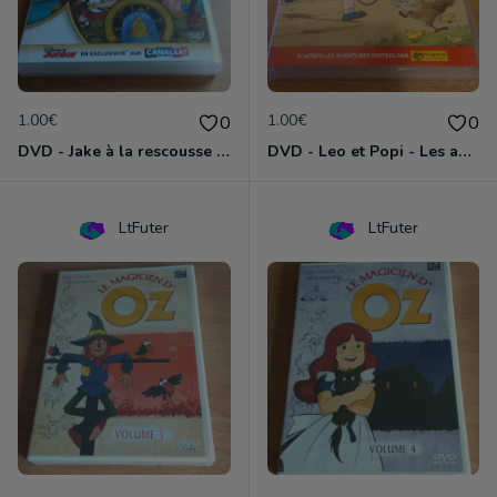
1.00€
1.00€
0
0
DVD - Jake à la rescousse de Bucky
DVD - Leo et Popi - Les animaux de la nature
LtFuter
LtFuter