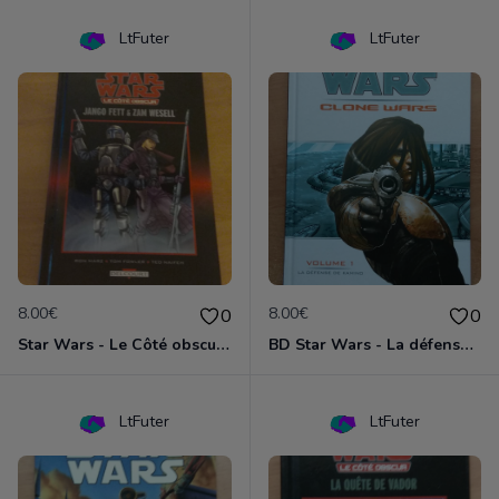
LtFuter
LtFuter
8.00€
8.00€
0
0
Star Wars - Le Côté obscur T01 - Jango Fett et Zam Wesell
BD Star Wars - La défense de Kamino (Clone Wars volume 1)
LtFuter
LtFuter