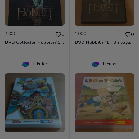
4.00€
1.00€
0
0
DVD Collector Hobbit n°1 - Un voyage inattendu
DVD Hobbit n°1 - Un voyage inattendu
LtFuter
LtFuter