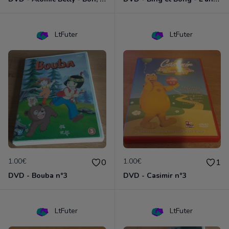
LtFuter
LtFuter
1.00€
1.00€
0
1
DVD - Bouba n°3
DVD - Casimir n°3
LtFuter
LtFuter