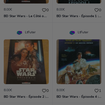
8.00€
8.00€
0
0
BD Star Wars - Le Côté obscur T02 - Dark Maul
BD Star Wars - Épisode 1 : la menace fantôme
LtFuter
LtFuter
8.00€
8.00€
0
1
BD Star Wars - Épisode 2 : l'attaque des clones
BD Star Wars - Épisode 4 : Un nouvel espoir