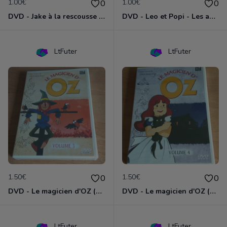
1.00€
1.00€
0
0
DVD - Jake à la rescousse de Bucky
DVD - Leo et Popi - Les animaux de la nature
LtFuter
LtFuter
1.50€
1.50€
0
0
DVD - Le magicien d'OZ (volume 3)
DVD - Le magicien d'OZ (volume 4)
LtFuter
LtFuter