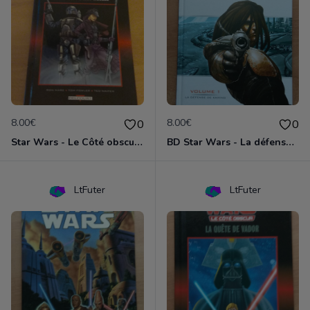
8.00€
8.00€
0
0
Star Wars - Le Côté obscur T01 - Jango Fett et Zam Wesell
BD Star Wars - La défense de Kamino (Clone Wars volume 1)
LtFuter
LtFuter