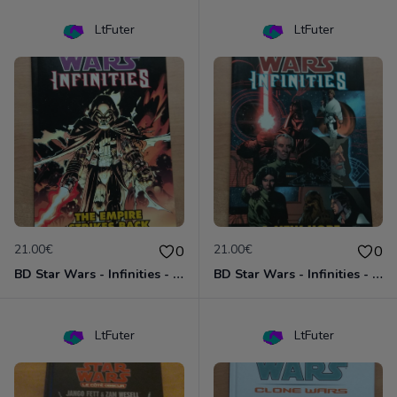
LtFuter
LtFuter
21.00€
21.00€
0
0
BD Star Wars - Infinities - The Empire Strike Back (VO)
BD Star Wars - Infinities - A New Hope (VO)
LtFuter
LtFuter