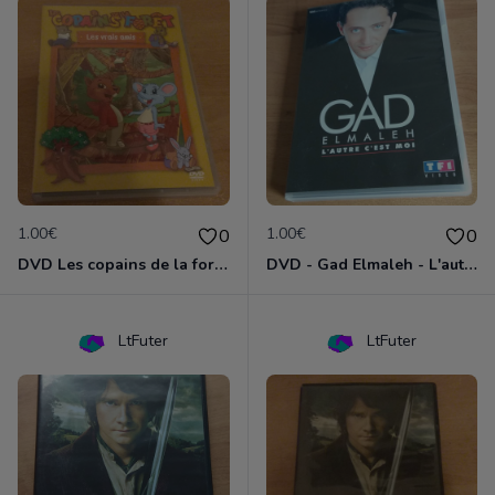
1.00€
1.00€
0
0
DVD Les copains de la forêt : les vrais amis
DVD - Gad Elmaleh - L'autre c'est moi
LtFuter
LtFuter