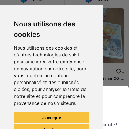
Nous utilisons des
cookies
Nous utilisons des cookies et
d'autres technologies de suivi
pour améliorer votre expérience
de navigation sur notre site, pour
1.50€
8.00€
0
0
vous montrer un contenu
DVD - Le magicien d'OZ (volume 5)
Coffret DVD Magicien OZ Part. 2
personnalisé et des publicités
ciblées, pour analyser le trafic de
notre site et pour comprendre la
provenance de nos visiteurs.
Grenier du Geek
Voir tous les articles du vendeur
J'accepte
Télécharge notre app pour une expérience optimale !