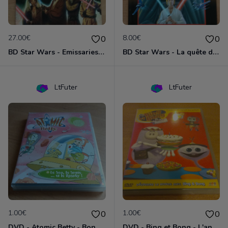
27.00€
8.00€
0
0
BD Star Wars - Emissaries to Malastare (VO)
BD Star Wars - La quête de Vador
LtFuter
LtFuter
1.00€
1.00€
0
0
DVD - Atomic Betty - Bon, brute et Sparky
DVD - Bing et Bong - L'anniversaire de Bong