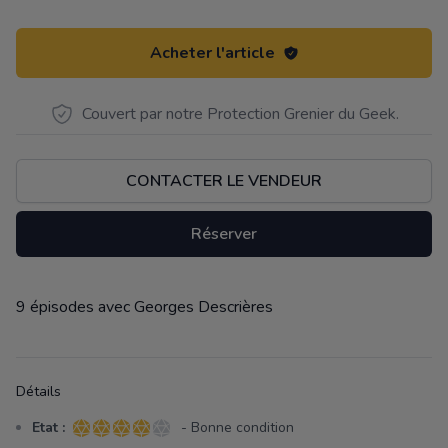
Acheter l'article
Couvert par notre Protection Grenier du Geek.
CONTACTER LE VENDEUR
Réserver
9 épisodes avec Georges Descrières
Description
Détails
Etat :
- Bonne condition
4 sur 5 étoiles