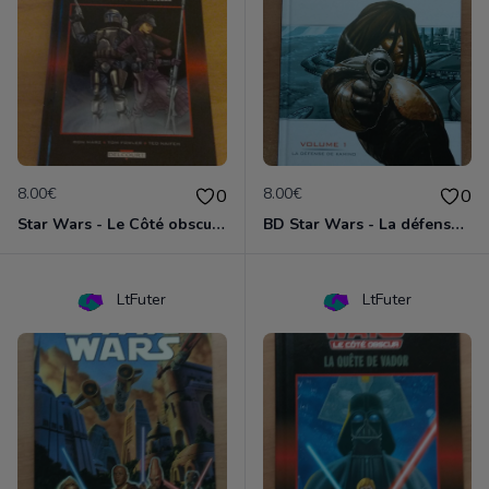
8.00€
8.00€
0
0
Star Wars - Le Côté obscur T01 - Jango Fett et Zam Wesell
BD Star Wars - La défense de Kamino (Clone Wars volume 1)
LtFuter
LtFuter