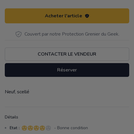
Acheter l'article
Couvert par notre Protection Grenier du Geek.
CONTACTER LE VENDEUR
Réserver
Neuf, scellé
Description
Détails
Etat :
- Bonne condition
4 sur 5 étoiles