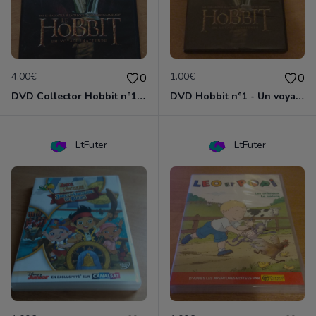
4.00€
1.00€
0
0
DVD Collector Hobbit n°1 - Un voyage inattendu
DVD Hobbit n°1 - Un voyage inattendu
LtFuter
LtFuter