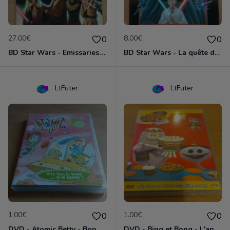
27.00€
8.00€
0
0
BD Star Wars - Emissaries to Malastare (VO)
BD Star Wars - La quête de Vador
LtFuter
LtFuter
1.00€
1.00€
0
0
DVD - Atomic Betty - Bon, brute et Sparky
DVD - Bing et Bong - L'anniversaire de Bong