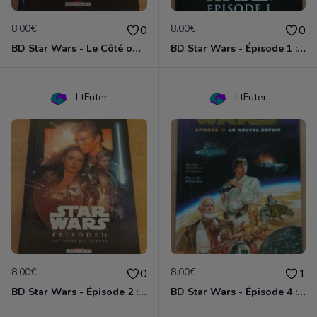
8.00€
8.00€
0
0
BD Star Wars - Le Côté obscur T02 - Dark Maul
BD Star Wars - Épisode 1 : la menace fantôme
LtFuter
LtFuter
8.00€
8.00€
0
1
BD Star Wars - Épisode 2 : l'attaque des clones
BD Star Wars - Épisode 4 : Un nouvel espoir