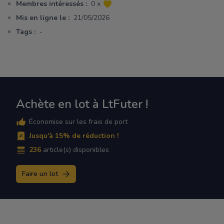
Membres intéressés :
0 x
Mis en ligne le :
21/05/2026
Tags :
-
Achète en lot à LtFuter !
Économise sur les frais de port
Jusqu'à 15% de réduction !
236
article(s) disponibles
Faire un lot