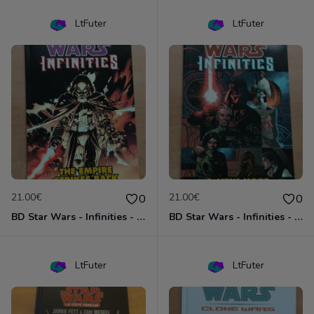
LtFuter
LtFuter
21.00€
21.00€
0
0
BD Star Wars - Infinities - The Empire Strike Back (VO)
BD Star Wars - Infinities - A New Hope (VO)
LtFuter
LtFuter