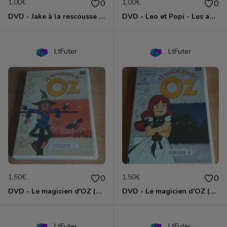
1.00€
1.00€
0
0
DVD - Jake à la rescousse de Bucky
DVD - Leo et Popi - Les animaux de la nature
LtFuter
LtFuter
1.50€
1.50€
0
0
DVD - Le magicien d'OZ (volume 3)
DVD - Le magicien d'OZ (volume 4)
LtFuter
LtFuter