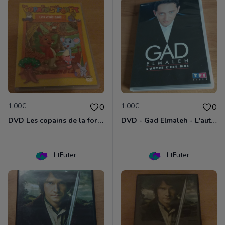
1.00€
1.00€
0
0
DVD Les copains de la forêt : les vrais amis
DVD - Gad Elmaleh - L'autre c'est moi
LtFuter
LtFuter