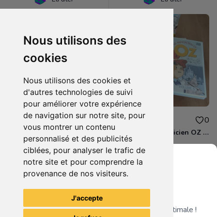
Nous utilisons des
cookies
Nous utilisons des cookies et
d'autres technologies de suivi
pour améliorer votre expérience
de navigation sur notre site, pour
1.50€
8.00€
0
0
vous montrer un contenu
DVD - Le magicien d'OZ (volume 5)
Coffret DVD Magicien OZ Part. 2
personnalisé et des publicités
ciblées, pour analyser le trafic de
notre site et pour comprendre la
provenance de nos visiteurs.
Grenier du Geek
Voir tous les articles du vendeur
J'accepte
Télécharge notre app pour une expérience optimale !