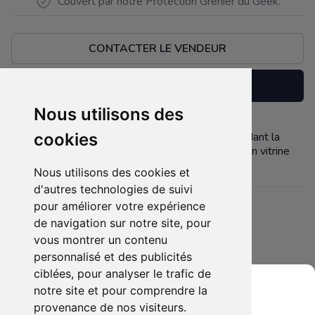
Couvert par notre Protection Grenier du Geek.
CONTACTER LE VENDEUR
Réserver
Nous utilisons des
Je ne dispose pas de la boîte d’emballage cependant la
cookies
Description
statuette est en parfait état ayant était exposé en vitrine
Nous utilisons des cookies et
d'autres technologies de suivi
pour améliorer votre expérience
Détails
de navigation sur notre site, pour
Etat :
- Bonne condition
vous montrer un contenu
4 sur 5 étoiles
Membres intéressés :
0 x
personnalisé et des publicités
ciblées, pour analyser le trafic de
Mis en ligne le :
24/06/2026
notre site et pour comprendre la
Tags :
marvel
venom
statuette
provenance de nos visiteurs.