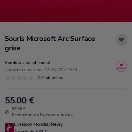
Souris Microsoft Arc Surface
grise
Vendeur :
soephemeral
Dernière connexion : 12/07/2022 19:13
Évaluations
0 évaluations
0 sur 5 étoiles
55.00
€
Product information
58.58 €
Protection de l'acheteur inclus
Livraison Mondial Relay
À partir de 3.67 €