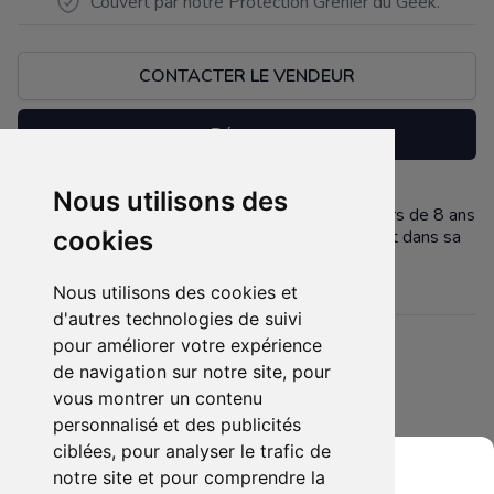
Couvert par notre Protection Grenier du Geek.
CONTACTER LE VENDEUR
Réserver
Nous utilisons des
Time Bomb est un jeu de cartes pour 4 à 8 joueurs de 8 ans
Description
et plus. Durée de la partie : 15 min. En parfait état dans sa
cookies
boite d'origine
Nous utilisons des cookies et
d'autres technologies de suivi
pour améliorer votre expérience
Détails
de navigation sur notre site, pour
Etat :
- Neuf
vous montrer un contenu
5 sur 5 étoiles
Membres intéressés :
0 x
personnalisé et des publicités
ciblées, pour analyser le trafic de
Mis en ligne le :
14/03/2021
notre site et pour comprendre la
Tags :
cartes