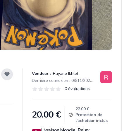
Vendeur :
Rayane Ikhlef
Dernière connexion : 09/11/2021 20:25
Évaluations
0 évaluations
0 sur 5 étoiles
Product information
22.00 €
20.00
€
Protection de
l'acheteur inclus
Livraison Mondial Relay