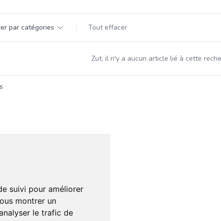
par catégorie
trer par catégories
Tout effacer
s
Zut, il n'y a aucun article lié à cette rec
s
de suivi pour améliorer
vous montrer un
nalyser le trafic de