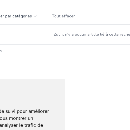
par catégorie
trer par catégories
Tout effacer
s
Zut, il n'y a aucun article lié à cette rec
s
de suivi pour améliorer
vous montrer un
nalyser le trafic de