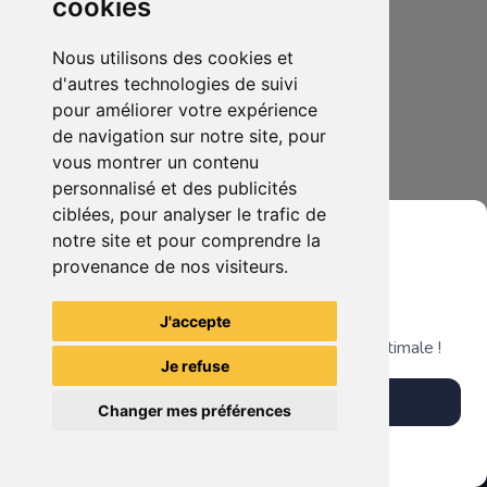
cookies
Nous utilisons des cookies et
d'autres technologies de suivi
pour améliorer votre expérience
de navigation sur notre site, pour
vous montrer un contenu
personnalisé et des publicités
ciblées, pour analyser le trafic de
notre site et pour comprendre la
provenance de nos visiteurs.
Grenier du Geek
J'accepte
Télécharge notre app pour une expérience optimale !
Je refuse
Télécharger l'app
Changer mes préférences
Plus tard
Vendre