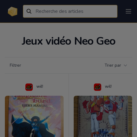
Jeux vidéo Neo Geo
Filtrer par catégorie
Filtrer
Trier par
Products
wil!
wil!