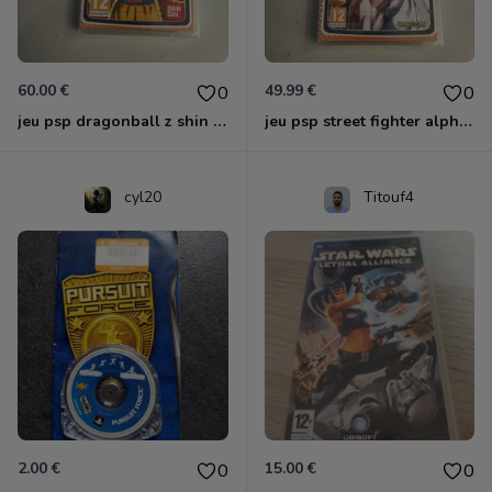
60.00 €
49.99 €
0
0
jeu psp dragonball z shin budokai 2 neuf blister
jeu psp street fighter alpha 3 max essentials neuf blister
cyl20
Titouf4
2.00 €
15.00 €
0
0