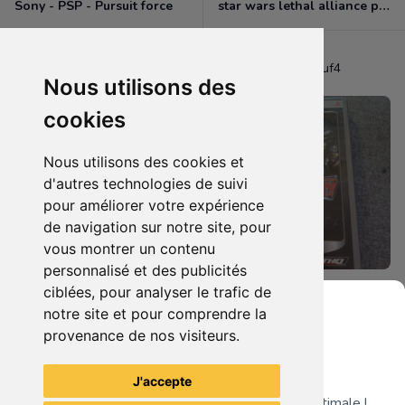
Sony - PSP - Pursuit force
star wars lethal alliance psp
Titouf4
Titouf4
Nous utilisons des
cookies
Nous utilisons des cookies et
d'autres technologies de suivi
pour améliorer votre expérience
de navigation sur notre site, pour
vous montrer un contenu
personnalisé et des publicités
ciblées, pour analyser le trafic de
5.00 €
3.00 €
0
0
notre site et pour comprendre la
2 jeux de PSP
Smack down vs raw 2010
provenance de nos visiteurs.
Grenier du Geek
J'accepte
Télécharge notre app pour une expérience optimale !