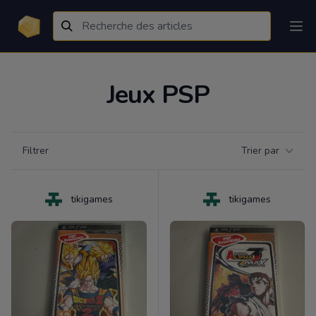
Jeux PSP
Filtrer par catégorie
Filtrer
Trier par
Products
tikigames
tikigames