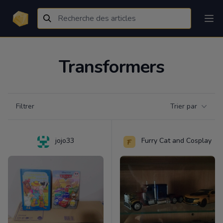
Transformers
Filtrer par catégorie
Filtrer
Trier par
Products
jojo33
Furry Cat and Cosplay