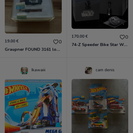
170.00 €
0
19.00 €
0
74-Z Speeder Bike Star Wars Drone Propel SW-1983-CX
Graupner FOUND 3161 localisateur sonore avion RC modélisme vintage
Ikawaiii
cam denis