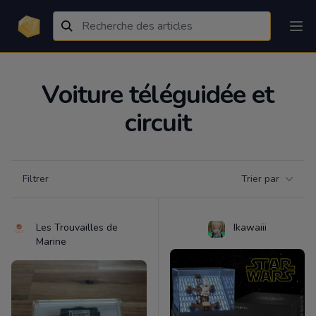
Voiture téléguidée et
circuit
Filtrer par catégorie
Filtrer
Trier par
Products
Les Trouvailles de
Ikawaiii
Marine