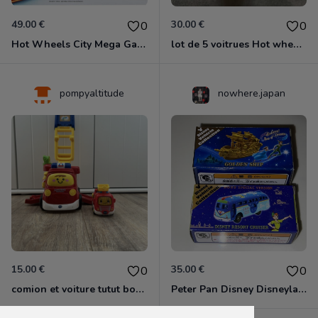
49.00 €
30.00 €
0
0
Hot Wheels City Mega Garage joue et stock pour 35 voitures
lot de 5 voitrues Hot wheels jamais ouverte boite légèrement abimé
pompyaltitude
nowhere.japan
15.00 €
35.00 €
0
0
comion et voiture tutut bolide
Peter Pan Disney Disneyland sea officiel Japon tomika véhicule vehicle collection 2023 golden ship resort cruiser