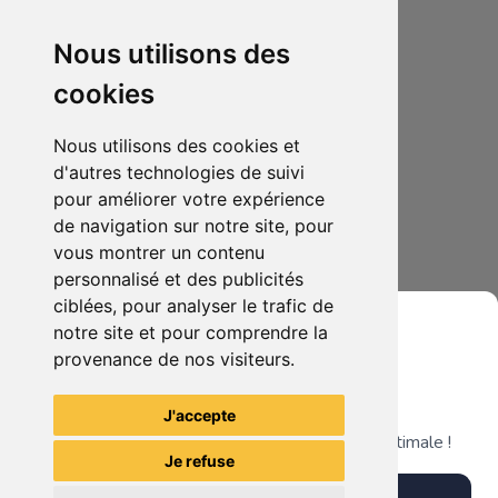
Ludovic dejardin
Nous utilisons des
cookies
Nous utilisons des cookies et
d'autres technologies de suivi
pour améliorer votre expérience
de navigation sur notre site, pour
vous montrer un contenu
personnalisé et des publicités
ciblées, pour analyser le trafic de
60.00 €
0
notre site et pour comprendre la
BB8 télécommandé
provenance de nos visiteurs.
Grenier du Geek
J'accepte
Télécharge notre app pour une expérience optimale !
Je refuse