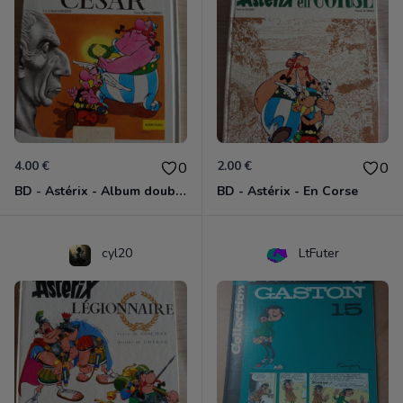
4.00 €
2.00 €
0
0
BD - Astérix - Album double
BD - Astérix - En Corse
cyl20
LtFuter