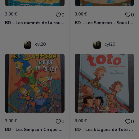
3.00 €
3.00 €
0
0
BD - Les damnés de la route - Sea, sex and Deuche ! - Tome 3
BD - Les Simpson - Sous les projecteurs - Tome 13
cyl20
cyl20
3.00 €
3.00 €
0
0
BD - Les Simpson Cirque en folie ! - Tome 11
BD - Les blagues de Toto - L'école des vannes - Tome 1