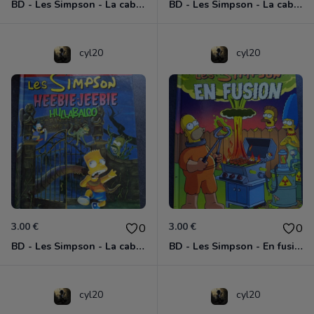
BD - Les Simpson - La cabane des horreurs - Bart attacks - Tome 7
BD - Les Simpson - La cabane des horreurs - mort de rire - Tome 6
cyl20
cyl20
3.00 €
3.00 €
0
0
BD - Les Simpson - La cabane des horreurs - Heebie-Jeebie Hullabaloo - Tome 3
BD - Les Simpson - En fusion - Tome 30
cyl20
cyl20