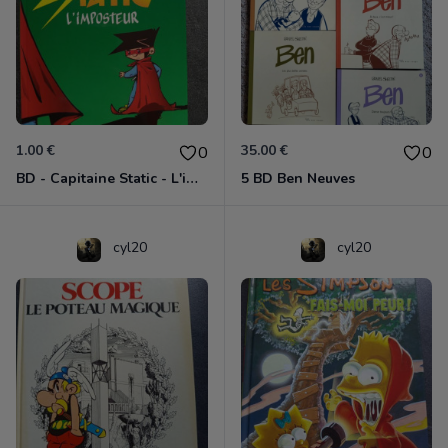
1.00 €
35.00 €
0
0
BD - Capitaine Static - L'imposteur - Tome 2
5 BD Ben Neuves
cyl20
cyl20