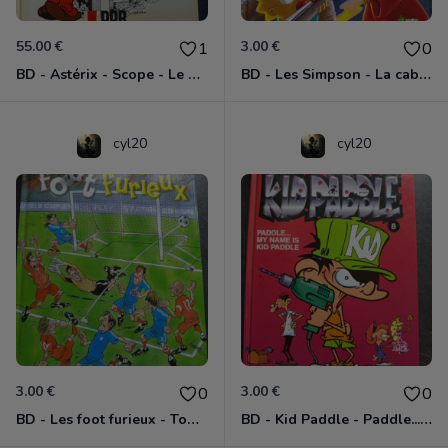
55.00 €
3.00 €
1
0
BD - Astérix - Scope - Le poteau magique - PPB - Pub
BD - Les Simpson - La cabane des horreurs - Fais-moi peur - Tome 1
cyl20
cyl20
3.00 €
3.00 €
0
0
BD - Les foot furieux - Tome 7
BD - Kid Paddle - Paddle... My name is Kid paddle - Tome 8