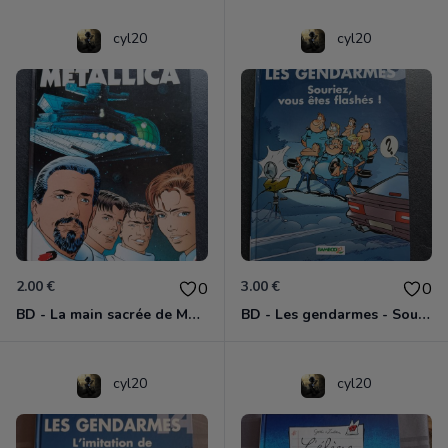
cyl20
cyl20
2.00 €
3.00 €
0
0
BD - La main sacrée de Metallica
BD - Les gendarmes - Souriez, vous êtes flashés - Tome 5
cyl20
cyl20