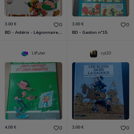
3.00 €
3.00 €
0
0
BD - Astérix - Légionnaire - Tome 10
BD - Gaston n°15
LtFuter
cyl20
4.00 €
3.00 €
0
0