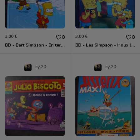
3.00 €
3.00 €
0
0
BD - Bart Simpson - En terrain glissant - Tome 2
BD - Les Simpson - Houx là là - Tome 5
cyl20
cyl20