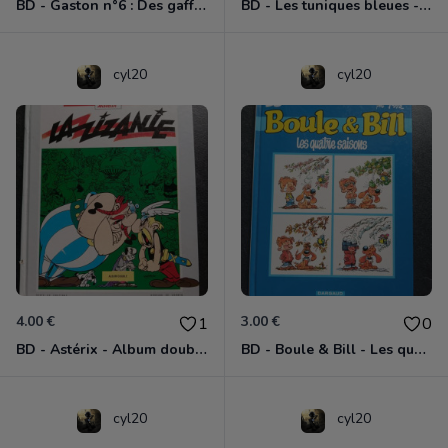
BD - Gaston n°6 : Des gaffes et des dégâts
BD - Les tuniques bleues - Les bleus dans la gadoue - Tome 13
cyl20
cyl20
4.00 €
3.00 €
1
0
BD - Astérix - Album double
BD - Boule & Bill - Les quatre saisons - Tome 28
cyl20
cyl20