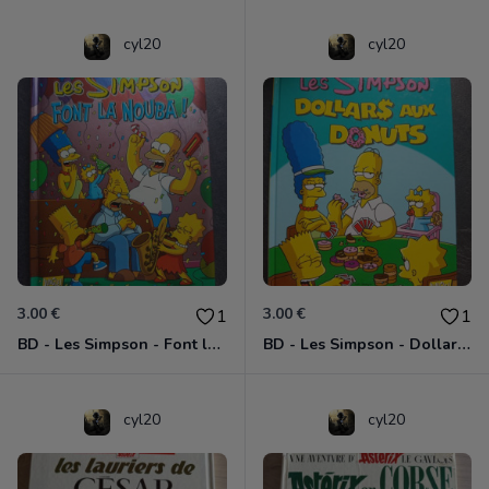
cyl20
cyl20
3.00 €
3.00 €
1
1
BD - Les Simpson - Font la nouba ! - Tome 4
BD - Les Simpson - Dollars aux donuts - Tome 20
cyl20
cyl20