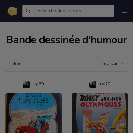
Bande dessinée d'humour
Filtrer par catégorie
Filtrer
Trier par
Products
cyl20
cyl20