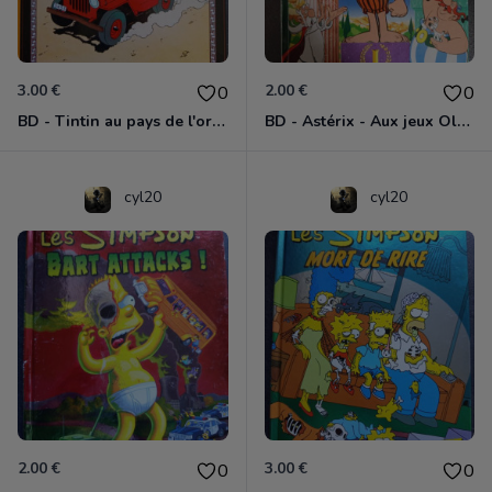
3.00 €
2.00 €
0
0
BD - Tintin au pays de l'or noir - Tome 15
BD - Astérix - Aux jeux Olympiques - Tome 12
cyl20
cyl20
2.00 €
3.00 €
0
0