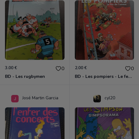
3.00 €
2.00 €
0
0
BD - Les rugbymen
BD - Les pompiers - Le feu de l'amour - Tome 3
José Martin Garcia
cyl20