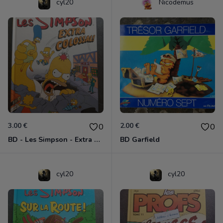
cyl20
Nicodemus
3.00 €
2.00 €
0
0
BD - Les Simpson - Extra colossal - Tome 9
BD Garfield
cyl20
cyl20