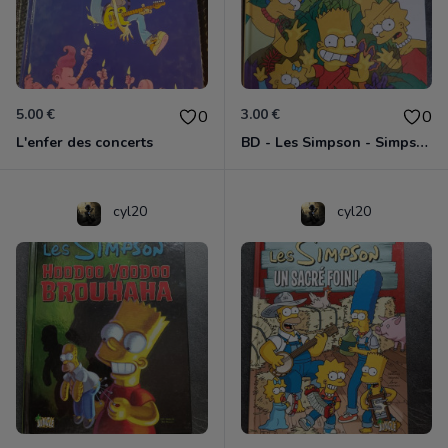
5.00 €
3.00 €
0
0
L'enfer des concerts
BD - Les Simpson - Simpsorama - Tome 15
cyl20
cyl20