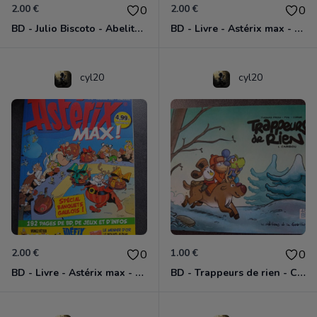
2.00 €
2.00 €
0
0
BD - Julio Biscoto - Abelito a disparu - Tome 1
BD - Livre - Astérix max - Juin 2021
cyl20
cyl20
2.00 €
1.00 €
0
0
BD - Livre - Astérix max - Décembre 2020
BD - Trappeurs de rien - Caribou - Tome 1