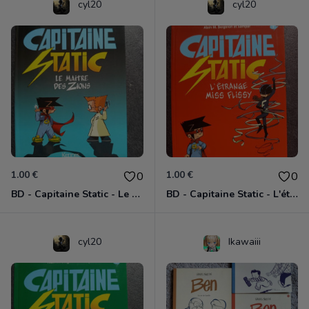
cyl20
cyl20
1.00 €
1.00 €
0
0
BD - Capitaine Static - Le maître des Zions - Tome 4
BD - Capitaine Static - L'étrange Miss Flissy - Tome 3
cyl20
Ikawaiii