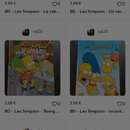
3.00 €
3.00 €
0
0
BD - Les Simpson - La cabane des horreurs - Hoodoo voodoo brouhaha - Tome 2
BD - Les Simpson - Un sacré foin - Tome 2
cyl20
cyl20
3.00 €
3.00 €
0
0
BD - Les Simpson - Boing boing Bart - Tome 5
BD - Les Simpson - Incontrôlable - Tome 19