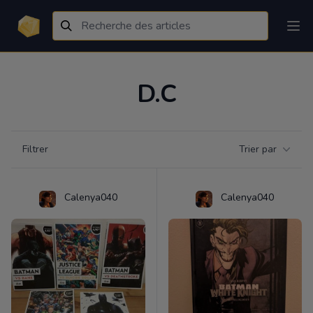
D.C
Filtrer par catégorie
Filtrer
Trier par
Products
Calenya040
Calenya040