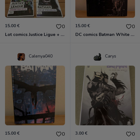
15.00 €
15.00 €
0
0
Lot comics Justice Ligue + Batman
DC comics Batman White Knight
Calenya040
Carys
15.00 €
3.00 €
0
0