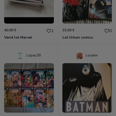
40.00 €
15.00 €
1
0
Vend lot Marvel
Lot Urban comics
Lopau38
Loudiw