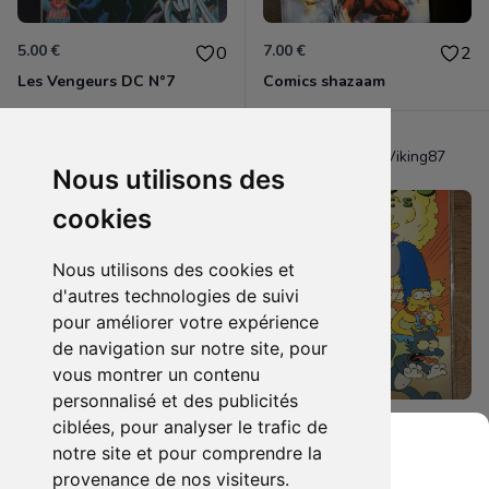
5.00 €
7.00 €
0
2
Les Vengeurs DC N°7
Comics shazaam
TheLostViking87
TheLostViking87
Nous utilisons des
cookies
Nous utilisons des cookies et
d'autres technologies de suivi
pour améliorer votre expérience
de navigation sur notre site, pour
vous montrer un contenu
personnalisé et des publicités
ciblées, pour analyser le trafic de
8.00 €
6.00 €
0
1
notre site et pour comprendre la
Simpson's comics #43
Simpson's comics #5
provenance de nos visiteurs.