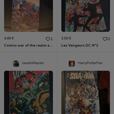
4.00 €
3.50 €
1
0
Comics war of the realm avengers
Les Vengeurs DC N°2
JavelinMaster
HarryPotterFan