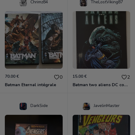
Chrimz84
TheLostViking87
70.00 €
15.00 €
0
2
Batman Eternal intégrale
Batman two aliens DC comics
DarkSide
JavelinMaster