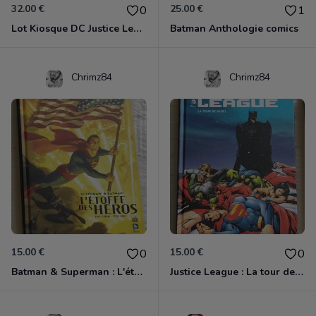
32.00 €
25.00 €
0
1
Lot Kiosque DC Justice League Rebirth
Batman Anthologie comics
Chrimz84
Chrimz84
15.00 €
15.00 €
0
0
Batman & Superman : L'étoffe des héros
Justice League : La tour de Babel