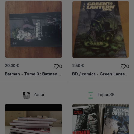
20.00 €
2.50 €
0
0
Batman - Tome 0 : Batman White Knight - Tome 0
BD / comics - Green Lantern Saga #11
Zaoui
Lopau38