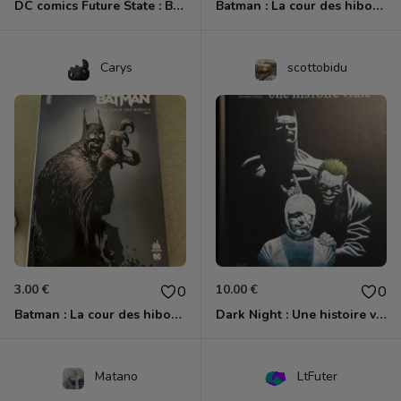
DC comics Future State : Batman tome 1
Batman : La cour des hiboux - Tome 2
Carys
scottobidu
3.00 €
10.00 €
0
0
Batman : La cour des hiboux - Tome 1
Dark Night : Une histoire vraie
Matano
LtFuter