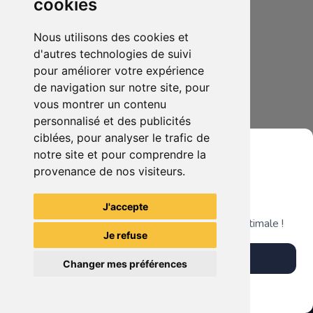
cookies
Nous utilisons des cookies et
d'autres technologies de suivi
pour améliorer votre expérience
de navigation sur notre site, pour
vous montrer un contenu
personnalisé et des publicités
ciblées, pour analyser le trafic de
notre site et pour comprendre la
provenance de nos visiteurs.
Grenier du Geek
J'accepte
Télécharge notre app pour une expérience optimale !
Je refuse
Télécharger l'app
Changer mes préférences
Plus tard
Vendre