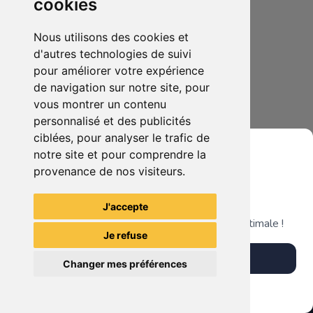
cookies
Nous utilisons des cookies et
d'autres technologies de suivi
pour améliorer votre expérience
de navigation sur notre site, pour
vous montrer un contenu
personnalisé et des publicités
ciblées, pour analyser le trafic de
notre site et pour comprendre la
provenance de nos visiteurs.
Grenier du Geek
J'accepte
Télécharge notre app pour une expérience optimale !
Je refuse
Télécharger l'app
Changer mes préférences
Plus tard
Vendre