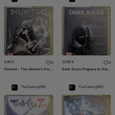
6.90 €
22.90 €
0
0
Hunted - The demon's Forge Xbox 360 (Complet CIB)
Dark Souls Prepare to Die Edition XBOX 360
TheGamingR83
TheGamingR83