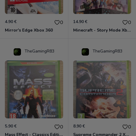
4.90 €
14.90 €
0
0
Mirror's Edge Xbox 360
Minecraft - Story Mode Xbox 360
TheGamingR83
TheGamingR83
5.90 €
8.90 €
0
0
Mass Effect - Classics Edition Xbox 360
Supreme Commander 2 Xbox 360