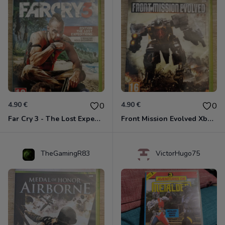
4.90 €
4.90 €
0
0
Far Cry 3 - The Lost Expeditions - Edition Spéciale Xbox 360
Front Mission Evolved Xbox 360
TheGamingR83
VictorHugo75