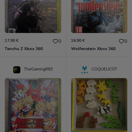
17.90 €
16.90 €
0
0
Tenchu Z Xbox 360
Wolfenstein Xbox 360
TheGamingR83
COQUELICOT