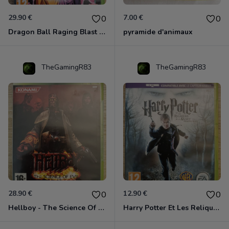
29.90 €
7.00 €
0
0
Dragon Ball Raging Blast 2 Xbox 360
pyramide d'animaux
TheGamingR83
TheGamingR83
28.90 €
12.90 €
0
0
Hellboy - The Science Of Evil Xbox 360
Harry Potter Et Les Reliques De La Mort - 1ère Partie Xbox 360