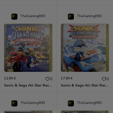
TheGamingR83
TheGamingR83
12.90 €
17.90 €
0
0
Sonic & Sega All-Star Racing avec Banjo-Kazooie Xbox 360
Sonic & Sega All-Star Racing - Transformed Xbox 360
TheGamingR83
TheGamingR83