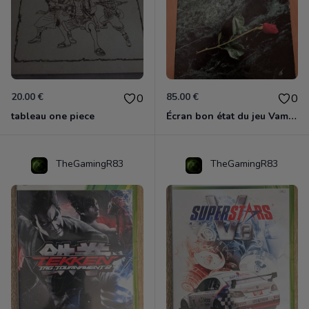
20.00 €
85.00 €
0
0
tableau one piece
Écran bon état du jeu Vampire et livre de règles « la mascarade » état d’usage
TheGamingR83
TheGamingR83