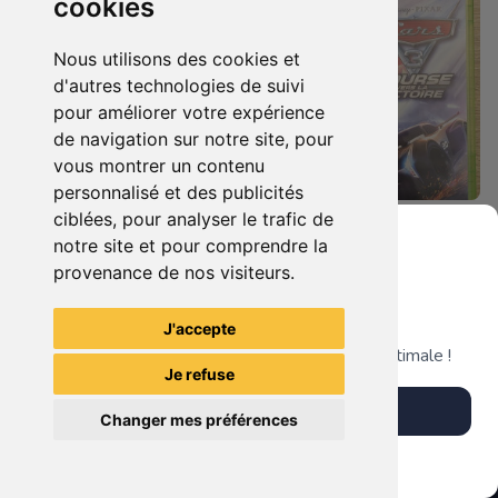
cookies
Nous utilisons des cookies et
d'autres technologies de suivi
pour améliorer votre expérience
de navigation sur notre site, pour
vous montrer un contenu
personnalisé et des publicités
ciblées, pour analyser le trafic de
19.90 €
19.90 €
0
0
notre site et pour comprendre la
Castlevania : Lords Of Shadow Xbox 360
Cars 3 - Course Vers La Victoire Xbox 360
provenance de nos visiteurs.
Grenier du Geek
J'accepte
TheGamingR83
TheGamingR83
Télécharge notre app pour une expérience optimale !
Je refuse
Télécharger l'app
Changer mes préférences
Plus tard
Vendre