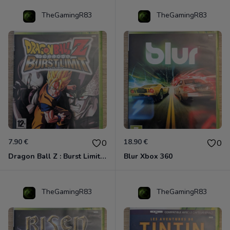
TheGamingR83
TheGamingR83
7.90 €
18.90 €
0
0
Dragon Ball Z : Burst Limit Xbox 360
Blur Xbox 360
TheGamingR83
TheGamingR83