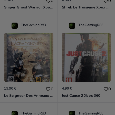
5.90 €
8.90 €
0
0
Sniper Ghost Warrior Xbox 360
Shrek Le Troisième Xbox 360
TheGamingR83
TheGamingR83
19.90 €
4.90 €
0
0
Le Seigneur Des Anneaux - L'âge Des Conquêtes Xbox 360
Just Cause 2 Xbox 360
TheGamingR83
TheGamingR83