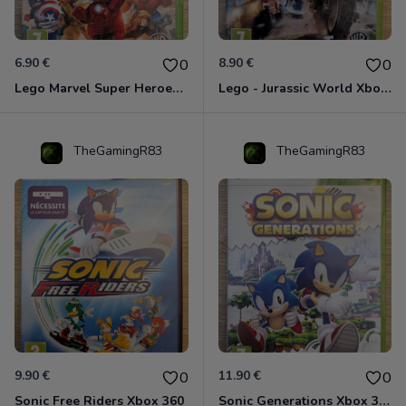
6.90 €
8.90 €
0
0
Lego Marvel Super Heroes Xbox 360
Lego - Jurassic World Xbox 360
TheGamingR83
TheGamingR83
9.90 €
11.90 €
0
0
Sonic Free Riders Xbox 360
Sonic Generations Xbox 360