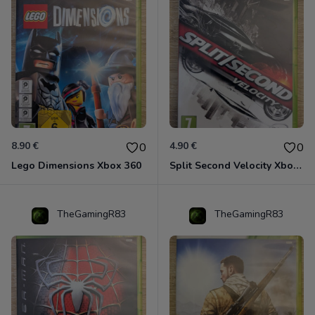
8.90 €
4.90 €
0
0
Lego Dimensions Xbox 360
Split Second Velocity Xbox 360
TheGamingR83
TheGamingR83