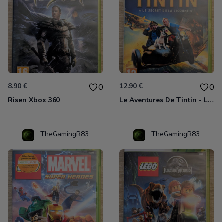
8.90 €
12.90 €
0
0
Risen Xbox 360
Le Aventures De Tintin - Le Secret De La Licorne Xbox 360
TheGamingR83
TheGamingR83