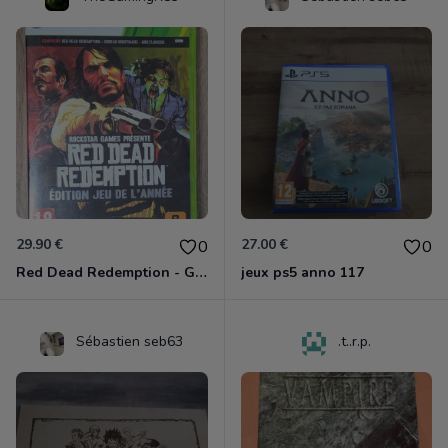
29.90 €
27.00 €
0
0
Red Dead Redemption - Game Of The Year Xbox 360
jeux ps5 anno 117
Sébastien seb63
.t..r.p.