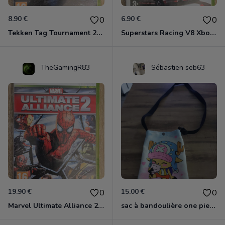
8.90 €
6.90 €
0
0
Tekken Tag Tournament 2 Xbox 360
Superstars Racing V8 Xbox 360
TheGamingR83
Sébastien seb63
19.90 €
15.00 €
0
0
Marvel Ultimate Alliance 2 Xbox 360
sac à bandoulière one piece chopper