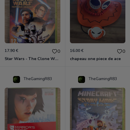
17.90 €
16.00 €
0
0
Star Wars - The Clone Wars - Les Héros De La République Xbox 360
chapeau one piece de ace
TheGamingR83
TheGamingR83