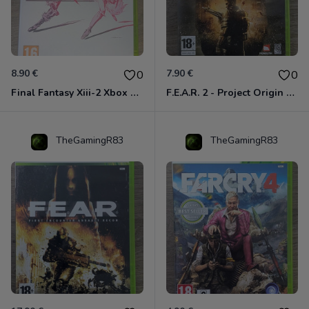
8.90 €
7.90 €
0
0
Final Fantasy Xiii-2 Xbox 360
F.E.A.R. 2 - Project Origin Xbox 360
TheGamingR83
TheGamingR83