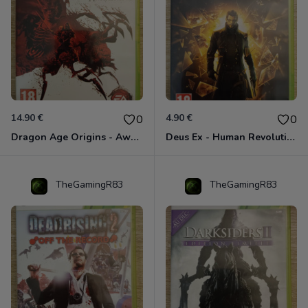
14.90 €
4.90 €
0
0
Dragon Age Origins - Awakening Xbox 360
Deus Ex - Human Revolution Xbox 360
TheGamingR83
TheGamingR83