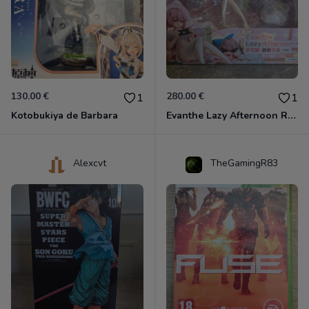
130.00 €
280.00 €
1
1
Kotobukiya de Barbara
Evanthe Lazy Afternoon Red Pride of Eden
Alexcvt
TheGamingR83