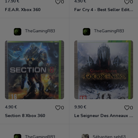
17.90 €
4.90 €
0
0
F.E.A.R. Xbox 360
Far Cry 4 - Best Seller Edition Xbox 360
TheGamingR83
TheGamingR83
4.90 €
9.90 €
0
0
Section 8 Xbox 360
Le Seigneur Des Anneaux - La Guerre Du Nord Xbox 360
TheGamingR83
Sébastien seb63