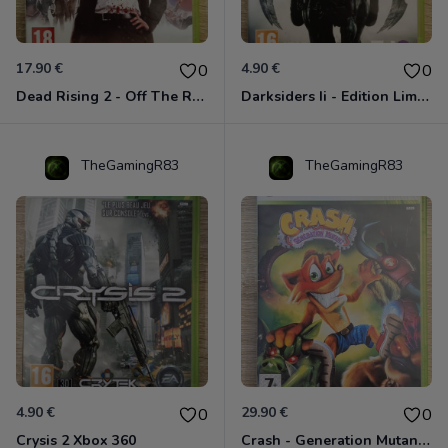
17.90 €
4.90 €
0
0
Dead Rising 2 - Off The Record Xbox 360
Darksiders Ii - Edition Limitée Xbox 360
TheGamingR83
TheGamingR83
4.90 €
29.90 €
0
0
Crysis 2 Xbox 360
Crash - Generation Mutant Xbox 360