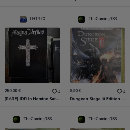
LHTR70
TheGamingR83
250.00 €
8.90 €
0
0
[RARE] JDR In Nomine Satanis / Magna Veritas – 1ère Édition BOÎTE (DOS BLANC, 1989) - CROC / Siroz
Dungeon Siege Iii Édition Limitée - Vf Intégrale Xbox 360
TheGamingR83
TheGamingR83