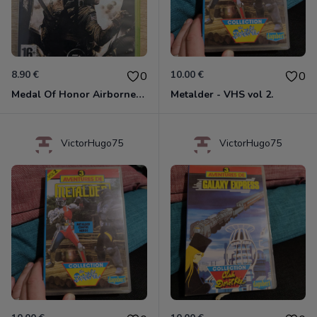
8.90 €
10.00 €
0
0
Medal Of Honor Airborne Xbox 360
Metalder - VHS vol 2.
VictorHugo75
VictorHugo75