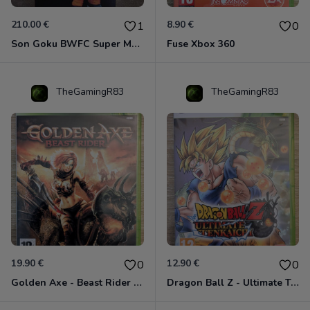
210.00 €
8.90 €
1
0
Son Goku BWFC Super Master Stars
Fuse Xbox 360
TheGamingR83
TheGamingR83
19.90 €
12.90 €
0
0
Golden Axe - Beast Rider Xbox 360
Dragon Ball Z - Ultimate Tenkaichi Xbox 360