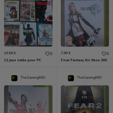
10.00 €
7.90 €
0
0
12 jeux vidéo pour PC
Final Fantasy Xiii Xbox 360
TheGamingR83
TheGamingR83