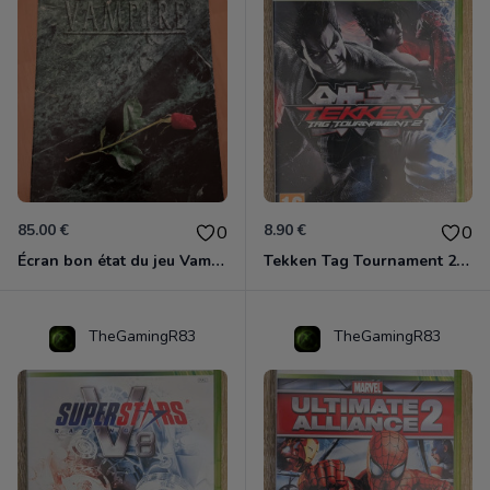
85.00 €
8.90 €
0
0
Écran bon état du jeu Vampire et livre de règles « la mascarade » état d’usage
Tekken Tag Tournament 2 Xbox 360
TheGamingR83
TheGamingR83