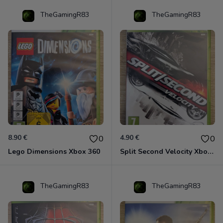
TheGamingR83
TheGamingR83
8.90 €
4.90 €
0
0
Lego Dimensions Xbox 360
Split Second Velocity Xbox 360
TheGamingR83
TheGamingR83