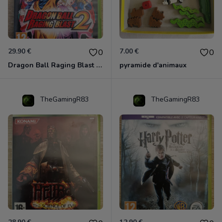
29.90 €
7.00 €
0
0
Dragon Ball Raging Blast 2 Xbox 360
pyramide d'animaux
TheGamingR83
TheGamingR83