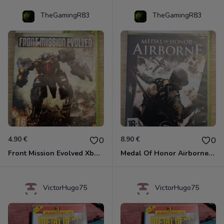
TheGamingR83
TheGamingR83
4.90 €
8.90 €
0
0
Front Mission Evolved Xbox 360
Medal Of Honor Airborne Xbox 360
VictorHugo75
VictorHugo75