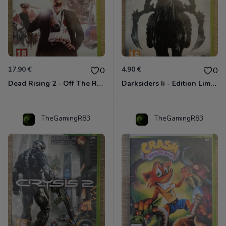
17.90 €
4.90 €
0
0
Dead Rising 2 - Off The Record Xbox 360
Darksiders Ii - Edition Limitée Xbox 360
TheGamingR83
TheGamingR83