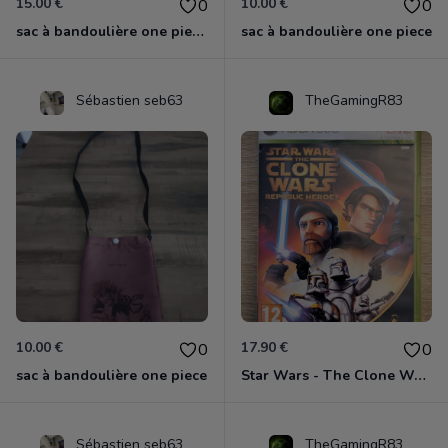
15.00 €
10.00 €
0
0
sac à bandoulière one piece chopper
sac à bandoulière one piece
Sébastien seb63
TheGamingR83
10.00 €
17.90 €
0
0
sac à bandoulière one piece
Star Wars - The Clone Wars - Les Héros De La République Xbox 360
Sébastien seb63
TheGamingR83