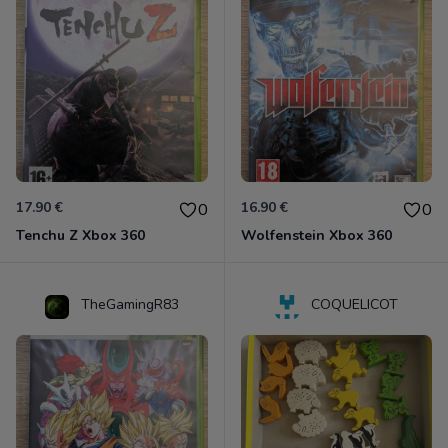
17.90 €
16.90 €
0
0
Tenchu Z Xbox 360
Wolfenstein Xbox 360
TheGamingR83
COQUELICOT