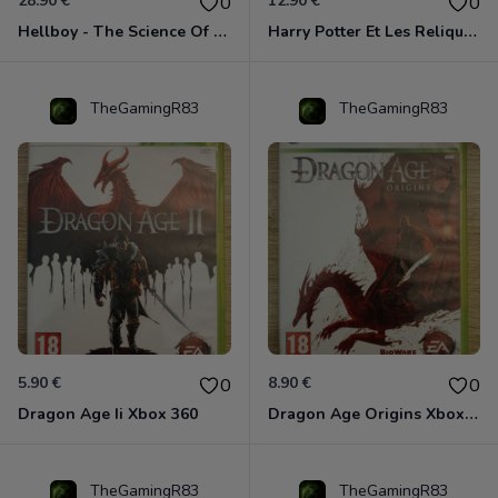
28.90 €
12.90 €
0
0
Hellboy - The Science Of Evil Xbox 360
Harry Potter Et Les Reliques De La Mort - 1ère Partie Xbox 360
TheGamingR83
TheGamingR83
5.90 €
8.90 €
0
0
Dragon Age Ii Xbox 360
Dragon Age Origins Xbox 360
TheGamingR83
TheGamingR83