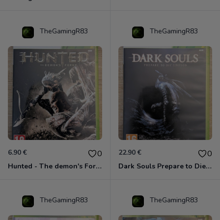
TheGamingR83
TheGamingR83
6.90 €
22.90 €
0
0
Hunted - The demon's Forge Xbox 360 (Complet CIB)
Dark Souls Prepare to Die Edition XBOX 360
TheGamingR83
TheGamingR83