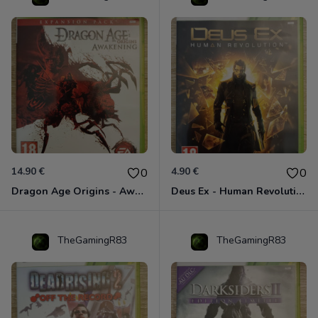
14.90 €
4.90 €
0
0
Dragon Age Origins - Awakening Xbox 360
Deus Ex - Human Revolution Xbox 360
TheGamingR83
TheGamingR83