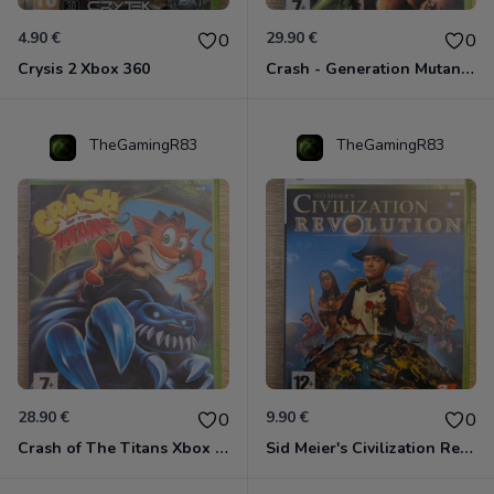
4.90 €
29.90 €
0
0
Crysis 2 Xbox 360
Crash - Generation Mutant Xbox 360
TheGamingR83
TheGamingR83
28.90 €
9.90 €
0
0
Crash of The Titans Xbox 360
Sid Meier's Civilization Revolution Xbox 360