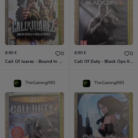
8.90 €
8.90 €
0
0
Call Of Juarez - Bound In Blood Xbox 360
Call Of Duty - Black Ops II Xbox 360
TheGamingR83
TheGamingR83