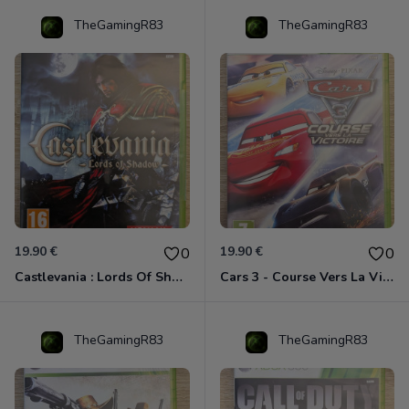
TheGamingR83
TheGamingR83
19.90 €
19.90 €
0
0
Castlevania : Lords Of Shadow Xbox 360
Cars 3 - Course Vers La Victoire Xbox 360
TheGamingR83
TheGamingR83