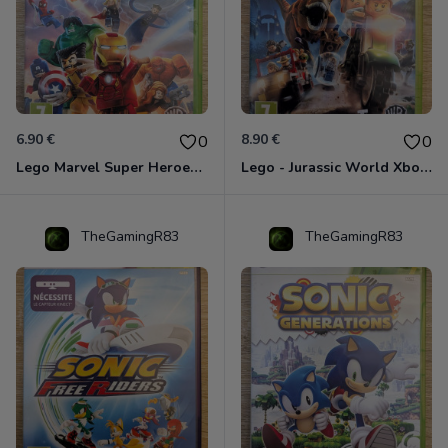
6.90 €
8.90 €
0
0
Lego Marvel Super Heroes Xbox 360
Lego - Jurassic World Xbox 360
TheGamingR83
TheGamingR83