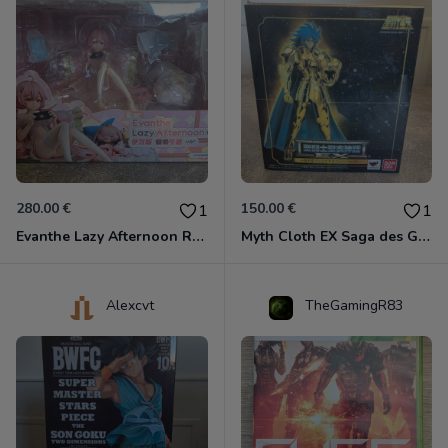
280.00 €
150.00 €
1
1
Evanthe Lazy Afternoon Red Pride of Eden
Myth Cloth EX Saga des Gémeaux
Alexcvt
TheGamingR83