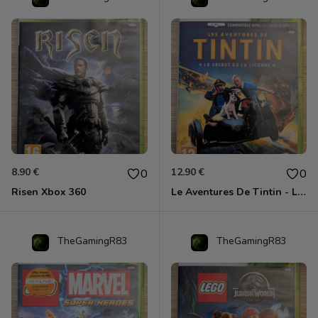
8.90 €
12.90 €
0
0
Risen Xbox 360
Le Aventures De Tintin - Le Secret De La Licorne Xbox 360
TheGamingR83
TheGamingR83