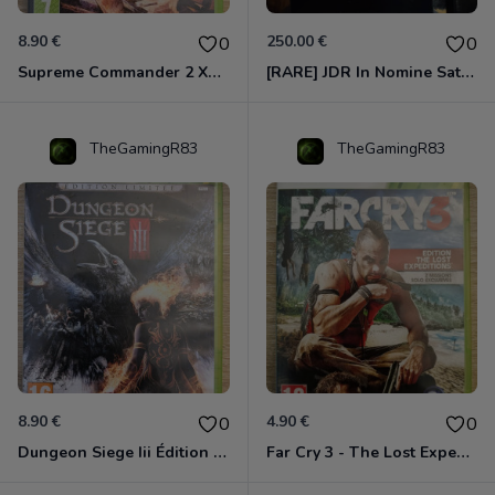
8.90 €
250.00 €
0
0
Supreme Commander 2 Xbox 360
[RARE] JDR In Nomine Satanis / Magna Veritas – 1ère Édition BOÎTE (DOS BLANC, 1989) - CROC / Siroz
TheGamingR83
TheGamingR83
8.90 €
4.90 €
0
0
Dungeon Siege Iii Édition Limitée - Vf Intégrale Xbox 360
Far Cry 3 - The Lost Expeditions - Edition Spéciale Xbox 360