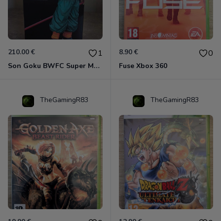
210.00 €
8.90 €
1
0
Son Goku BWFC Super Master Stars
Fuse Xbox 360
TheGamingR83
TheGamingR83