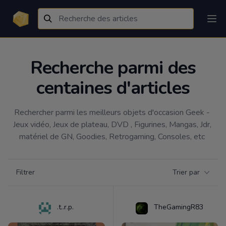
Recherche parmi des
centaines d'articles
Rechercher parmi les meilleurs objets d'occasion Geek - 
Jeux vidéo, Jeux de plateau, DVD , Figurines, Mangas, Jdr, 
matériel de GN, Goodies, Retrogaming, Consoles, etc 
Filtrer par catégorie
Filtrer
Trier par
Products
.t..r.p.
TheGamingR83