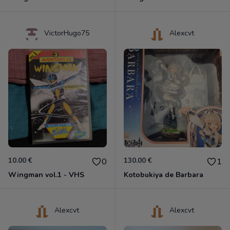
VictorHugo75
Alexcvt
10.00 €
130.00 €
0
1
Wingman vol.1 - VHS
Kotobukiya de Barbara
Alexcvt
Alexcvt