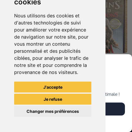
cookies
Nous utilisons des cookies et
d'autres technologies de suivi
pour améliorer votre expérience
de navigation sur notre site, pour
vous montrer un contenu
personnalisé et des publicités
ciblées, pour analyser le trafic de
7.90 €
4.90 €
0
0
notre site et pour comprendre la
Duo : The Elder Scrolls Iv - Oblivion + Bioshock Xbox 360
Assassin's Creed - Revelations - Classics Edition Xbox 360
provenance de nos visiteurs.
Grenier du Geek
J'accepte
TheGamingR83
TheGamingR83
Télécharge notre app pour une expérience optimale !
Je refuse
Télécharger l'app
Changer mes préférences
Plus tard
Vendre