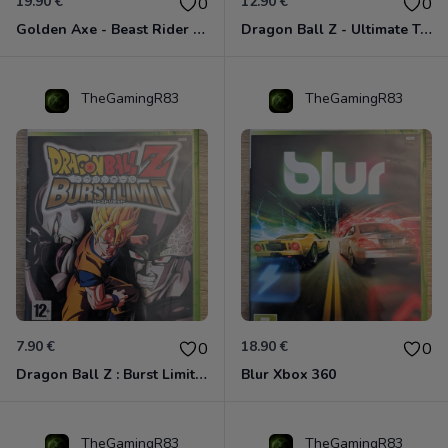
19.90 €
12.90 €
0
0
Golden Axe - Beast Rider Xbox 360
Dragon Ball Z - Ultimate Tenkaichi Xbox 360
TheGamingR83
TheGamingR83
7.90 €
18.90 €
0
0
Dragon Ball Z : Burst Limit Xbox 360
Blur Xbox 360
TheGamingR83
TheGamingR83