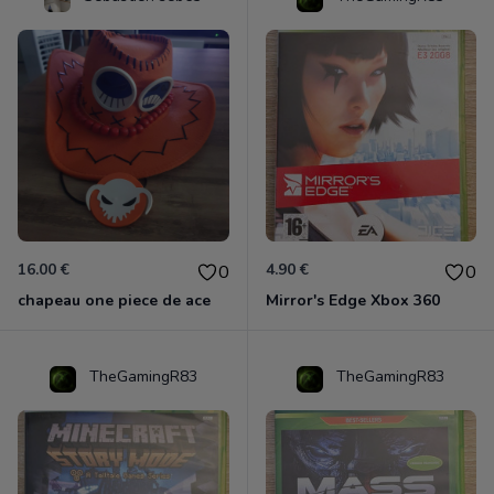
16.00 €
4.90 €
0
0
chapeau one piece de ace
Mirror's Edge Xbox 360
TheGamingR83
TheGamingR83