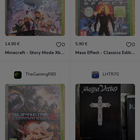
14.90 €
5.90 €
0
0
Minecraft - Story Mode Xbox 360
Mass Effect - Classics Edition Xbox 360
TheGamingR83
LHTR70