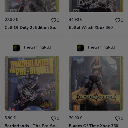
27.90 €
44.90 €
0
0
Call Of Duty 2 : Edition Spéciale Xbox 360 GOTY
Bullet Witch Xbox 360
TheGamingR83
TheGamingR83
5.90 €
70.00 €
0
0
Borderlands - The Pre-Sequel ! Xbox 360
Blades Of Time Xbox 360