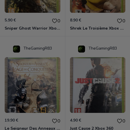
5.90 €
8.90 €
0
0
Sniper Ghost Warrior Xbox 360
Shrek Le Troisième Xbox 360
TheGamingR83
TheGamingR83
19.90 €
4.90 €
0
0
Le Seigneur Des Anneaux - L'âge Des Conquêtes Xbox 360
Just Cause 2 Xbox 360