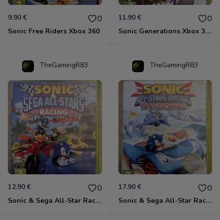
9.90 €
11.90 €
0
0
Sonic Free Riders Xbox 360
Sonic Generations Xbox 360
TheGamingR83
TheGamingR83
12.90 €
17.90 €
0
0
Sonic & Sega All-Star Racing avec Banjo-Kazooie Xbox 360
Sonic & Sega All-Star Racing - Transformed Xbox 360