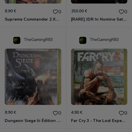
8.90 €
250.00 €
0
0
Supreme Commander 2 Xbox 360
[RARE] JDR In Nomine Satanis / Magna Veritas – 1ère Édition BOÎTE (DOS BLANC, 1989) - CROC / Siroz
TheGamingR83
TheGamingR83
8.90 €
4.90 €
0
0
Dungeon Siege Iii Édition Limitée - Vf Intégrale Xbox 360
Far Cry 3 - The Lost Expeditions - Edition Spéciale Xbox 360