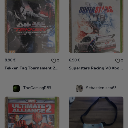
8.90 €
6.90 €
0
0
Tekken Tag Tournament 2 Xbox 360
Superstars Racing V8 Xbox 360
TheGamingR83
Sébastien seb63