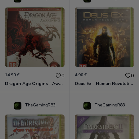
14.90 €
4.90 €
0
0
Dragon Age Origins - Awakening Xbox 360
Deus Ex - Human Revolution Xbox 360
TheGamingR83
TheGamingR83