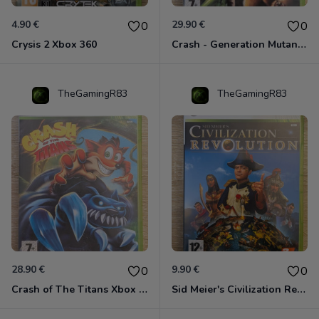
4.90 €
29.90 €
0
0
Crysis 2 Xbox 360
Crash - Generation Mutant Xbox 360
TheGamingR83
TheGamingR83
28.90 €
9.90 €
0
0
Crash of The Titans Xbox 360
Sid Meier's Civilization Revolution Xbox 360