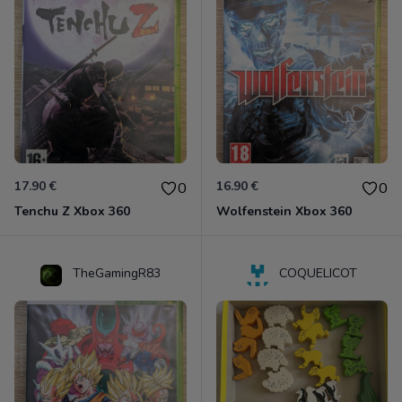
17.90 €
16.90 €
0
0
Tenchu Z Xbox 360
Wolfenstein Xbox 360
TheGamingR83
COQUELICOT