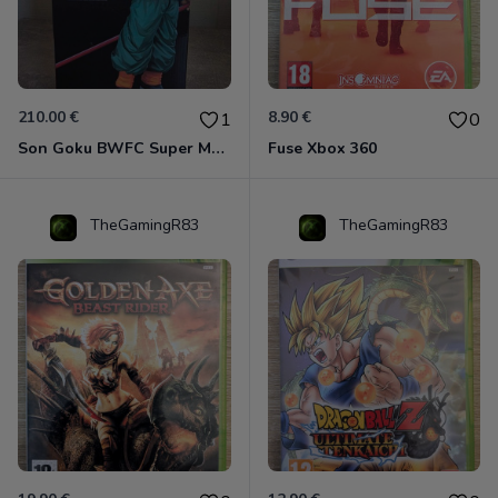
210.00 €
8.90 €
1
0
Son Goku BWFC Super Master Stars
Fuse Xbox 360
TheGamingR83
TheGamingR83