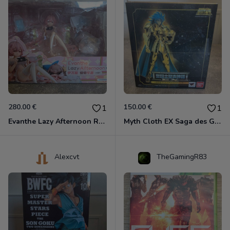
280.00 €
150.00 €
1
1
Evanthe Lazy Afternoon Red Pride of Eden
Myth Cloth EX Saga des Gémeaux
Alexcvt
TheGamingR83