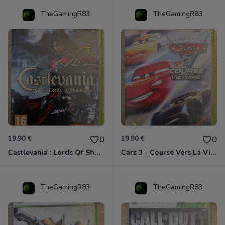
TheGamingR83
TheGamingR83
19.90 €
19.90 €
0
0
Castlevania : Lords Of Shadow Xbox 360
Cars 3 - Course Vers La Victoire Xbox 360
TheGamingR83
TheGamingR83