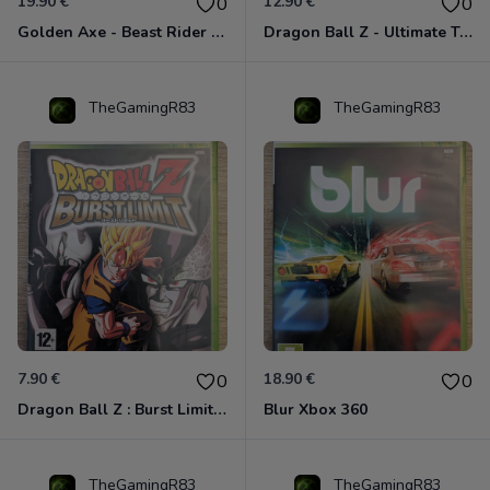
19.90 €
12.90 €
0
0
Golden Axe - Beast Rider Xbox 360
Dragon Ball Z - Ultimate Tenkaichi Xbox 360
TheGamingR83
TheGamingR83
7.90 €
18.90 €
0
0
Dragon Ball Z : Burst Limit Xbox 360
Blur Xbox 360
TheGamingR83
TheGamingR83