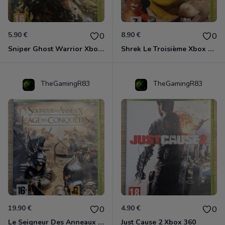
5.90 €
8.90 €
0
0
Sniper Ghost Warrior Xbox 360
Shrek Le Troisième Xbox 360
TheGamingR83
TheGamingR83
19.90 €
4.90 €
0
0
Le Seigneur Des Anneaux - L'âge Des Conquêtes Xbox 360
Just Cause 2 Xbox 360