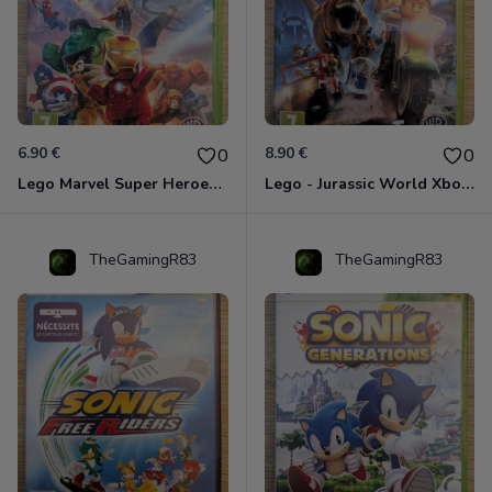
6.90 €
8.90 €
0
0
Lego Marvel Super Heroes Xbox 360
Lego - Jurassic World Xbox 360
TheGamingR83
TheGamingR83