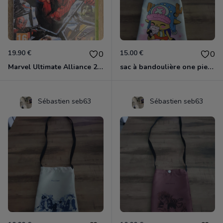
19.90 €
15.00 €
0
0
Marvel Ultimate Alliance 2 Xbox 360
sac à bandoulière one piece chopper
Sébastien seb63
Sébastien seb63