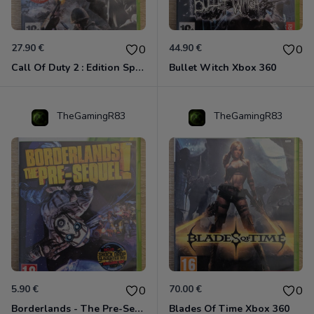
27.90 €
44.90 €
0
0
Call Of Duty 2 : Edition Spéciale Xbox 360 GOTY
Bullet Witch Xbox 360
TheGamingR83
TheGamingR83
5.90 €
70.00 €
0
0
Borderlands - The Pre-Sequel ! Xbox 360
Blades Of Time Xbox 360