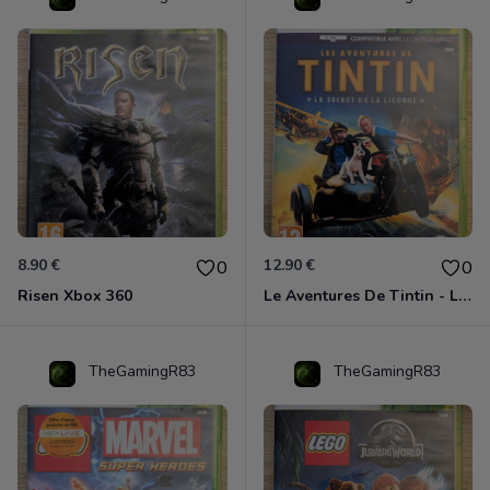
8.90 €
12.90 €
0
0
Risen Xbox 360
Le Aventures De Tintin - Le Secret De La Licorne Xbox 360
TheGamingR83
TheGamingR83