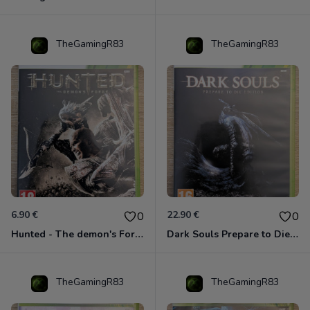
TheGamingR83
TheGamingR83
6.90 €
22.90 €
0
0
Hunted - The demon's Forge Xbox 360 (Complet CIB)
Dark Souls Prepare to Die Edition XBOX 360
TheGamingR83
TheGamingR83