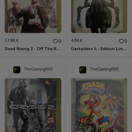
17.90 €
4.90 €
0
0
Dead Rising 2 - Off The Record Xbox 360
Darksiders Ii - Edition Limitée Xbox 360
TheGamingR83
TheGamingR83