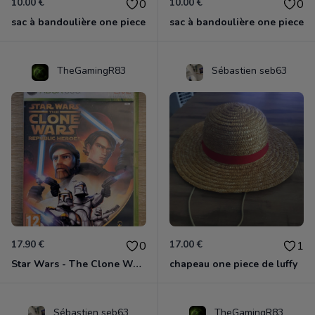
10.00 €
10.00 €
0
0
sac à bandoulière one piece
sac à bandoulière one piece
TheGamingR83
Sébastien seb63
17.90 €
17.00 €
0
1
Star Wars - The Clone Wars - Les Héros De La République Xbox 360
chapeau one piece de luffy
Sébastien seb63
TheGamingR83