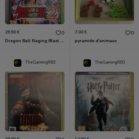
29.90 €
7.00 €
0
0
Dragon Ball Raging Blast 2 Xbox 360
pyramide d'animaux
TheGamingR83
TheGamingR83