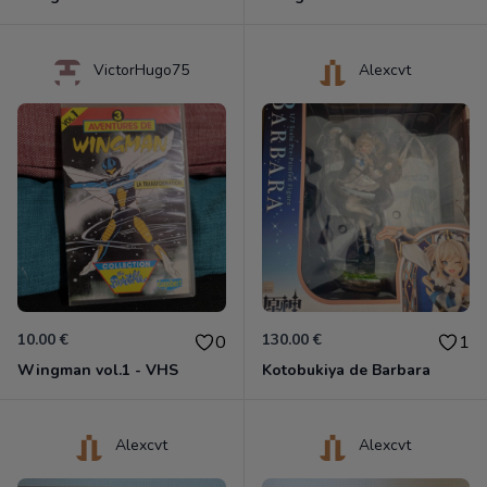
VictorHugo75
Alexcvt
10.00 €
130.00 €
0
1
Wingman vol.1 - VHS
Kotobukiya de Barbara
Alexcvt
Alexcvt