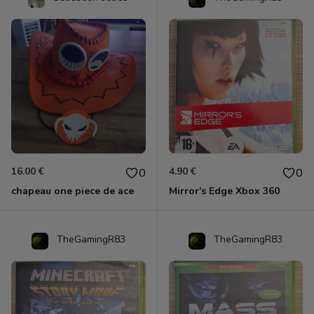
16.00 €
4.90 €
0
0
chapeau one piece de ace
Mirror's Edge Xbox 360
TheGamingR83
TheGamingR83