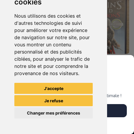
cookies
Nous utilisons des cookies et
d'autres technologies de suivi
pour améliorer votre expérience
de navigation sur notre site, pour
vous montrer un contenu
personnalisé et des publicités
ciblées, pour analyser le trafic de
7.90 €
4.90 €
0
0
notre site et pour comprendre la
Duo : The Elder Scrolls Iv - Oblivion + Bioshock Xbox 360
Assassin's Creed - Revelations - Classics Edition Xbox 360
provenance de nos visiteurs.
Grenier du Geek
J'accepte
TheGamingR83
TheGamingR83
Télécharge notre app pour une expérience optimale !
Je refuse
Télécharger l'app
Changer mes préférences
Plus tard
Vendre