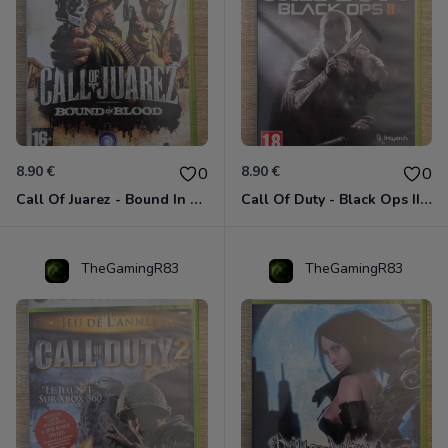
8.90 €
8.90 €
0
0
Call Of Juarez - Bound In Blood Xbox 360
Call Of Duty - Black Ops II Xbox 360
TheGamingR83
TheGamingR83