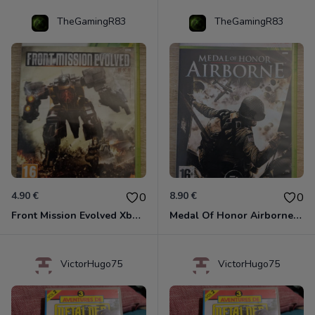
TheGamingR83
TheGamingR83
4.90 €
8.90 €
0
0
Front Mission Evolved Xbox 360
Medal Of Honor Airborne Xbox 360
VictorHugo75
VictorHugo75