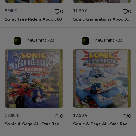
9.90 €
11.90 €
0
0
Sonic Free Riders Xbox 360
Sonic Generations Xbox 360
TheGamingR83
TheGamingR83
12.90 €
17.90 €
0
0
Sonic & Sega All-Star Racing avec Banjo-Kazooie Xbox 360
Sonic & Sega All-Star Racing - Transformed Xbox 360