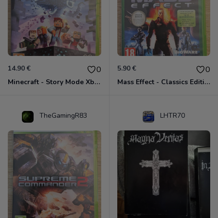
14.90 €
5.90 €
0
0
Minecraft - Story Mode Xbox 360
Mass Effect - Classics Edition Xbox 360
TheGamingR83
LHTR70