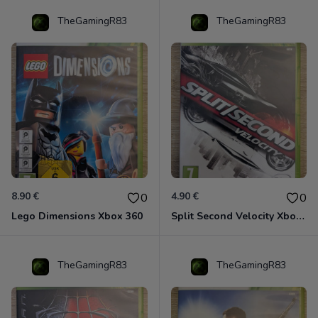
TheGamingR83
TheGamingR83
8.90 €
4.90 €
0
0
Lego Dimensions Xbox 360
Split Second Velocity Xbox 360
TheGamingR83
TheGamingR83