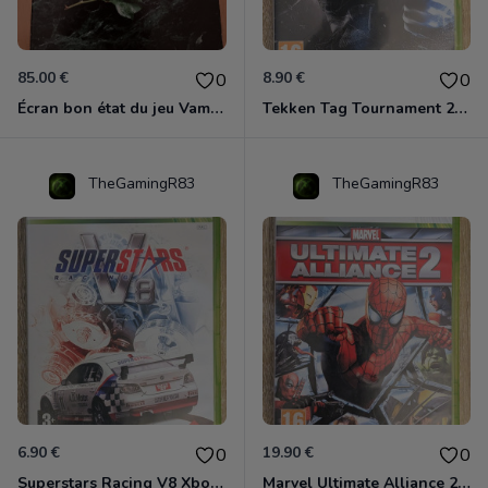
85.00 €
8.90 €
0
0
Écran bon état du jeu Vampire et livre de règles « la mascarade » état d’usage
Tekken Tag Tournament 2 Xbox 360
TheGamingR83
TheGamingR83
6.90 €
19.90 €
0
0
Superstars Racing V8 Xbox 360
Marvel Ultimate Alliance 2 Xbox 360