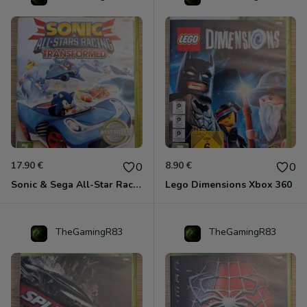
17.90 €
8.90 €
0
0
Sonic & Sega All-Star Racing - Transformed Xbox 360
Lego Dimensions Xbox 360
TheGamingR83
TheGamingR83