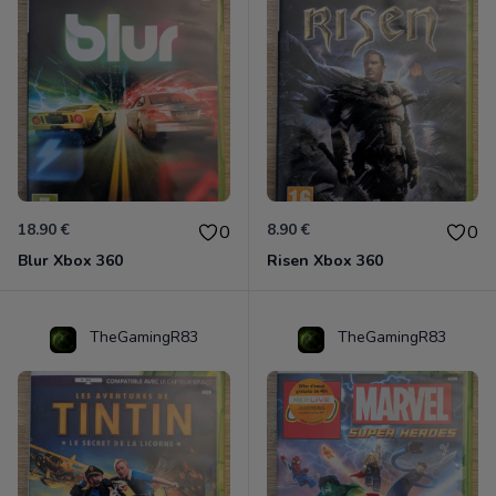
18.90 €
8.90 €
0
0
Blur Xbox 360
Risen Xbox 360
TheGamingR83
TheGamingR83