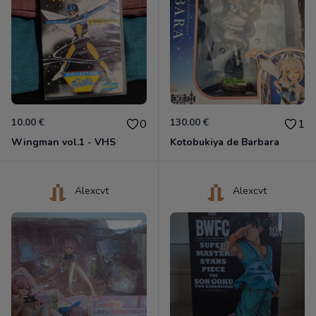
10.00 €
130.00 €
0
1
Wingman vol.1 - VHS
Kotobukiya de Barbara
Alexcvt
Alexcvt