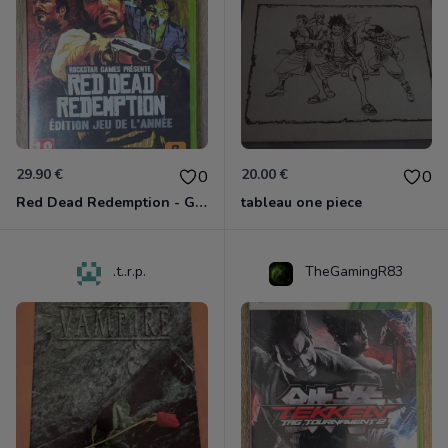
29.90 €
20.00 €
0
0
Red Dead Redemption - Game Of The Year Xbox 360
tableau one piece
.t..r.p.
TheGamingR83