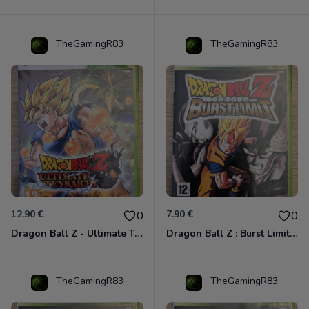
TheGamingR83
TheGamingR83
12.90 €
7.90 €
0
0
Dragon Ball Z - Ultimate Tenkaichi Xbox 360
Dragon Ball Z : Burst Limit Xbox 360
TheGamingR83
TheGamingR83