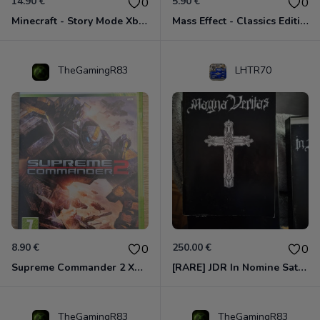
14.90 €
5.90 €
0
0
Minecraft - Story Mode Xbox 360
Mass Effect - Classics Edition Xbox 360
TheGamingR83
LHTR70
8.90 €
250.00 €
0
0
Supreme Commander 2 Xbox 360
[RARE] JDR In Nomine Satanis / Magna Veritas – 1ère Édition BOÎTE (DOS BLANC, 1989) - CROC / Siroz
TheGamingR83
TheGamingR83