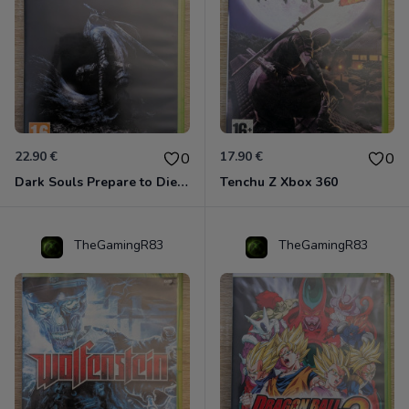
22.90 €
17.90 €
0
0
Dark Souls Prepare to Die Edition XBOX 360
Tenchu Z Xbox 360
TheGamingR83
TheGamingR83