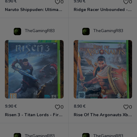
8.90 €
9.90 €
0
0
Naruto Shippuden: Ultimate Ninja Storm Generations - Card Edition Xbox 360
Ridge Racer Unbounded - Édition Limitée Xbox 360
TheGamingR83
TheGamingR83
9.90 €
8.90 €
0
0
Risen 3 - Titan Lords - First Edition Xbox 360
Rise Of The Argonauts Xbox 360
TheGamingR83
TheGamingR83