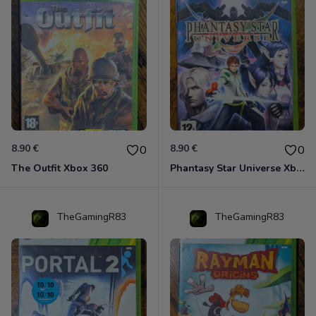
8.90 €
8.90 €
0
0
The Outfit Xbox 360
Phantasy Star Universe Xbox 360
TheGamingR83
TheGamingR83