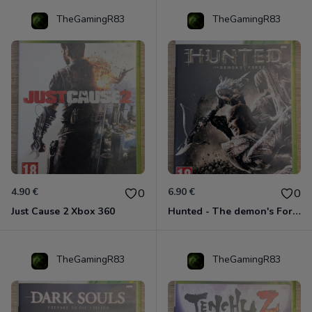
TheGamingR83
TheGamingR83
4.90 €
6.90 €
0
0
Just Cause 2 Xbox 360
Hunted - The demon's Forge Xbox 360 (Complet CIB)
TheGamingR83
TheGamingR83