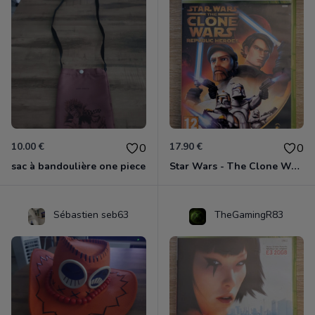
10.00 €
17.90 €
0
0
sac à bandoulière one piece
Star Wars - The Clone Wars - Les Héros De La République Xbox 360
Sébastien seb63
TheGamingR83