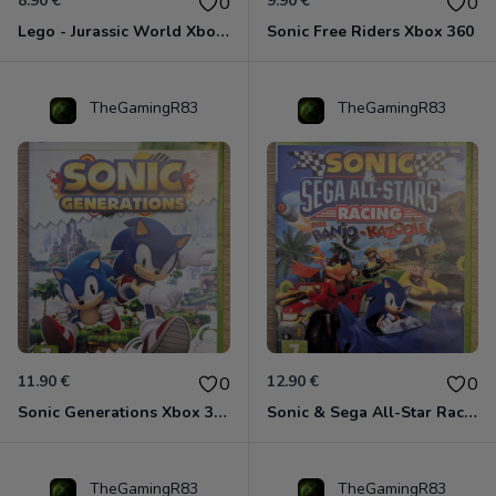
8.90 €
9.90 €
0
0
Lego - Jurassic World Xbox 360
Sonic Free Riders Xbox 360
TheGamingR83
TheGamingR83
11.90 €
12.90 €
0
0
Sonic Generations Xbox 360
Sonic & Sega All-Star Racing avec Banjo-Kazooie Xbox 360
TheGamingR83
TheGamingR83