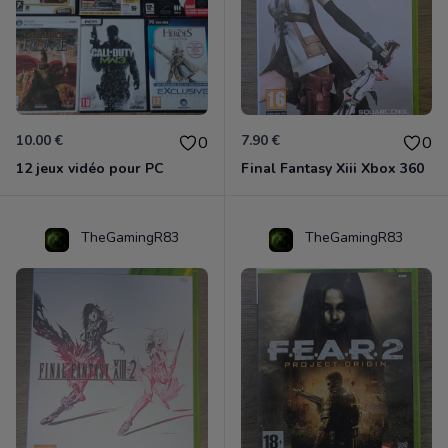
10.00 €
7.90 €
0
0
12 jeux vidéo pour PC
Final Fantasy Xiii Xbox 360
TheGamingR83
TheGamingR83