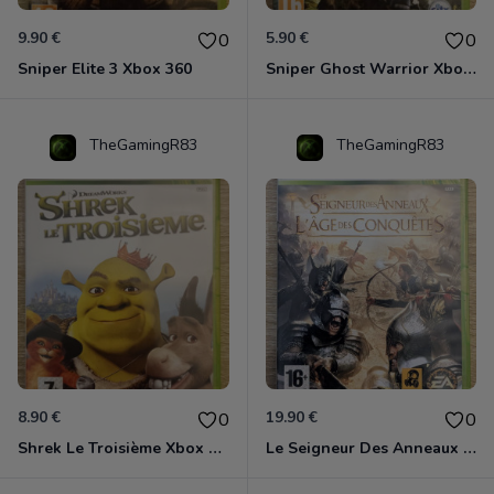
9.90 €
5.90 €
0
0
Sniper Elite 3 Xbox 360
Sniper Ghost Warrior Xbox 360
TheGamingR83
TheGamingR83
8.90 €
19.90 €
0
0
Shrek Le Troisième Xbox 360
Le Seigneur Des Anneaux - L'âge Des Conquêtes Xbox 360