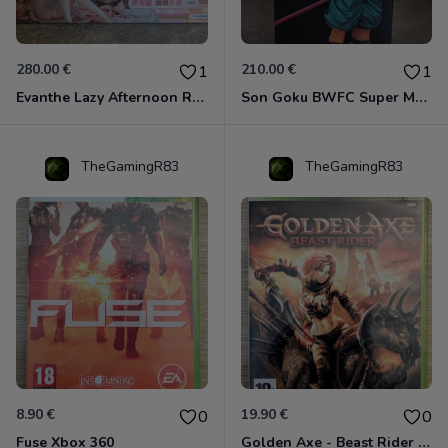
280.00 €
210.00 €
1
1
Evanthe Lazy Afternoon Red Pride of Eden
Son Goku BWFC Super Master Stars
TheGamingR83
TheGamingR83
8.90 €
19.90 €
0
0
Fuse Xbox 360
Golden Axe - Beast Rider Xbox 360