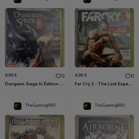
8.90 €
4.90 €
0
0
Dungeon Siege Iii Édition Limitée - Vf Intégrale Xbox 360
Far Cry 3 - The Lost Expeditions - Edition Spéciale Xbox 360
TheGamingR83
TheGamingR83