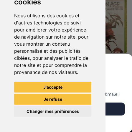
cookies
Nous utilisons des cookies et
d'autres technologies de suivi
pour améliorer votre expérience
de navigation sur notre site, pour
vous montrer un contenu
personnalisé et des publicités
ciblées, pour analyser le trafic de
8.90 €
14.90 €
0
0
notre site et pour comprendre la
Dragon Age Origins Xbox 360
Dragon Age Origins - Awakening Xbox 360
provenance de nos visiteurs.
Grenier du Geek
J'accepte
TheGamingR83
TheGamingR83
Télécharge notre app pour une expérience optimale !
Je refuse
Télécharger l'app
Changer mes préférences
Plus tard
Vendre