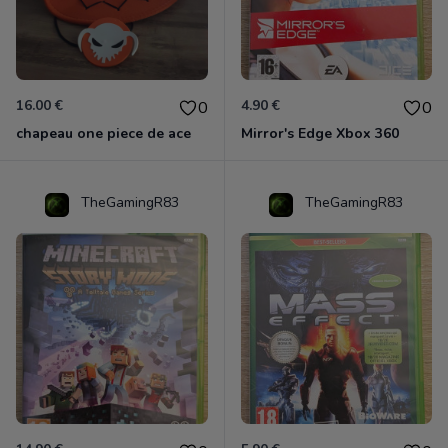
16.00 €
4.90 €
0
0
chapeau one piece de ace
Mirror's Edge Xbox 360
TheGamingR83
TheGamingR83