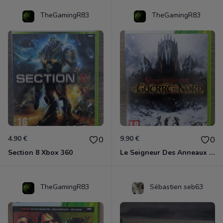
TheGamingR83
TheGamingR83
4.90 €
9.90 €
0
0
Section 8 Xbox 360
Le Seigneur Des Anneaux - La Guerre Du Nord Xbox 360
TheGamingR83
Sébastien seb63