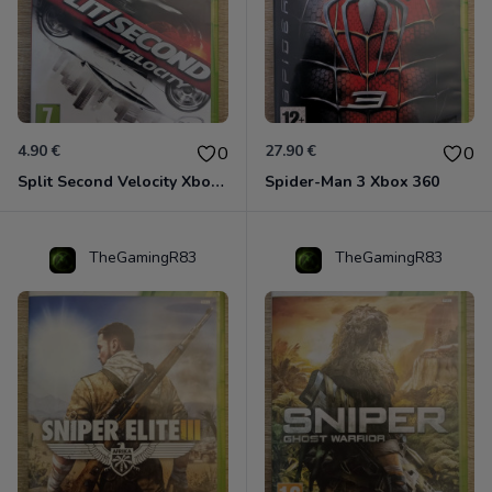
4.90 €
27.90 €
0
0
Split Second Velocity Xbox 360
Spider-Man 3 Xbox 360
TheGamingR83
TheGamingR83