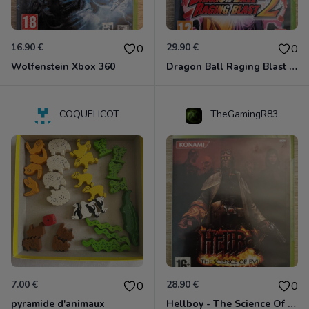
16.90 €
29.90 €
0
0
Wolfenstein Xbox 360
Dragon Ball Raging Blast 2 Xbox 360
COQUELICOT
TheGamingR83
7.00 €
28.90 €
0
0
pyramide d'animaux
Hellboy - The Science Of Evil Xbox 360