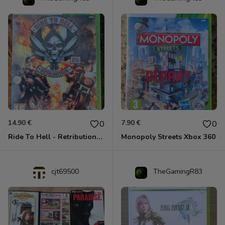
14.90 €
7.90 €
0
0
Ride To Hell - Retribution Xbox 360
Monopoly Streets Xbox 360
cjt69500
TheGamingR83