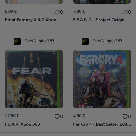
8.90 €
7.90 €
0
0
Final Fantasy Xiii-2 Xbox 360
F.E.A.R. 2 - Project Origin Xbox 360
TheGamingR83
TheGamingR83
17.90 €
4.90 €
0
0
F.E.A.R. Xbox 360
Far Cry 4 - Best Seller Edition Xbox 360