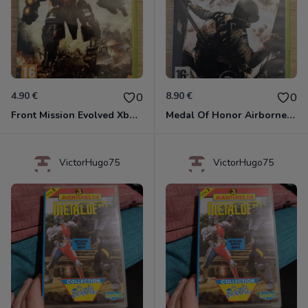
4.90 €
8.90 €
0
0
Front Mission Evolved Xbox 360
Medal Of Honor Airborne Xbox 360
VictorHugo75
VictorHugo75