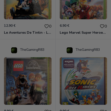
12.90 €
6.90 €
0
0
Le Aventures De Tintin - Le Secret De La Licorne Xbox 360
Lego Marvel Super Heroes Xbox 360
TheGamingR83
TheGamingR83