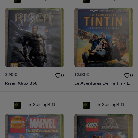
8.90 €
12.90 €
0
0
Risen Xbox 360
Le Aventures De Tintin - Le Secret De La Licorne Xbox 360
TheGamingR83
TheGamingR83