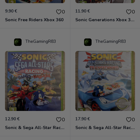
9.90 €
11.90 €
0
0
Sonic Free Riders Xbox 360
Sonic Generations Xbox 360
TheGamingR83
TheGamingR83
12.90 €
17.90 €
0
0
Sonic & Sega All-Star Racing avec Banjo-Kazooie Xbox 360
Sonic & Sega All-Star Racing - Transformed Xbox 360