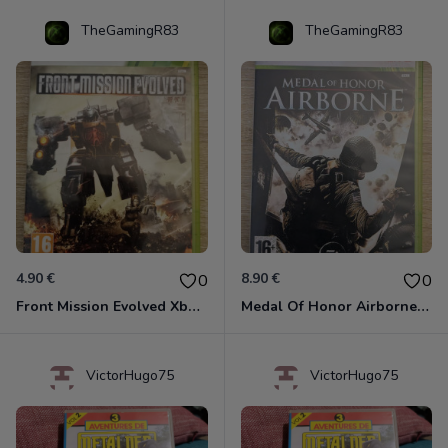
TheGamingR83
TheGamingR83
4.90 €
8.90 €
0
0
Front Mission Evolved Xbox 360
Medal Of Honor Airborne Xbox 360
VictorHugo75
VictorHugo75