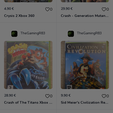
4.90 €
29.90 €
0
0
Crysis 2 Xbox 360
Crash - Generation Mutant Xbox 360
TheGamingR83
TheGamingR83
28.90 €
9.90 €
0
0
Crash of The Titans Xbox 360
Sid Meier's Civilization Revolution Xbox 360