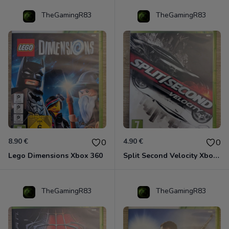
TheGamingR83
TheGamingR83
8.90 €
4.90 €
0
0
Lego Dimensions Xbox 360
Split Second Velocity Xbox 360
TheGamingR83
TheGamingR83