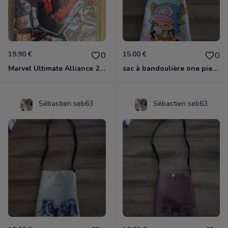
19.90 €
15.00 €
0
0
Marvel Ultimate Alliance 2 Xbox 360
sac à bandoulière one piece chopper
Sébastien seb63
Sébastien seb63