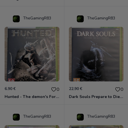
TheGamingR83
TheGamingR83
6.90 €
22.90 €
0
0
Hunted - The demon's Forge Xbox 360 (Complet CIB)
Dark Souls Prepare to Die Edition XBOX 360
TheGamingR83
TheGamingR83