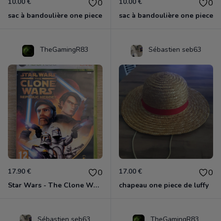
10.00 €
10.00 €
0
0
sac à bandoulière one piece
sac à bandoulière one piece
TheGamingR83
Sébastien seb63
17.90 €
17.00 €
0
0
Star Wars - The Clone Wars - Les Héros De La République Xbox 360
chapeau one piece de luffy
Sébastien seb63
TheGamingR83