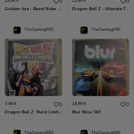
19.90 €
12.90 €
0
0
Golden Axe - Beast Rider Xbox 360
Dragon Ball Z - Ultimate Tenkaichi Xbox 360
TheGamingR83
TheGamingR83
7.90 €
18.90 €
0
0
Dragon Ball Z : Burst Limit Xbox 360
Blur Xbox 360
TheGamingR83
TheGamingR83