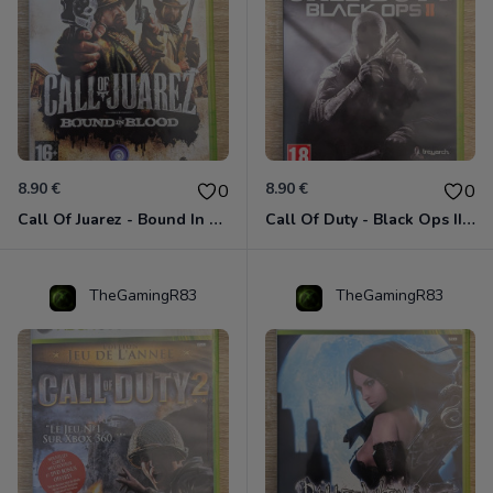
8.90 €
8.90 €
0
0
Call Of Juarez - Bound In Blood Xbox 360
Call Of Duty - Black Ops II Xbox 360
TheGamingR83
TheGamingR83