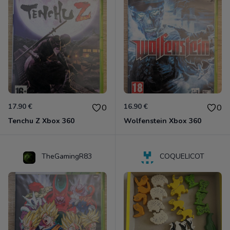
17.90 €
16.90 €
0
0
Tenchu Z Xbox 360
Wolfenstein Xbox 360
TheGamingR83
COQUELICOT