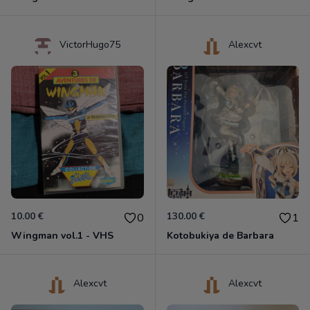
VictorHugo75
Alexcvt
10.00 €
130.00 €
0
1
Wingman vol.1 - VHS
Kotobukiya de Barbara
Alexcvt
Alexcvt