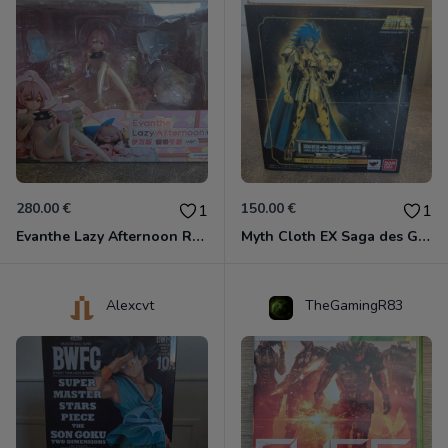
280.00 €
150.00 €
1
1
Evanthe Lazy Afternoon Red Pride of Eden
Myth Cloth EX Saga des Gémeaux
Alexcvt
TheGamingR83