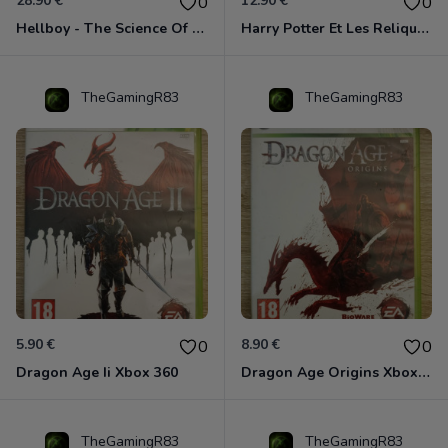
28.90 €
12.90 €
0
0
Hellboy - The Science Of Evil Xbox 360
Harry Potter Et Les Reliques De La Mort - 1ère Partie Xbox 360
TheGamingR83
TheGamingR83
5.90 €
8.90 €
0
0
Dragon Age Ii Xbox 360
Dragon Age Origins Xbox 360
TheGamingR83
TheGamingR83