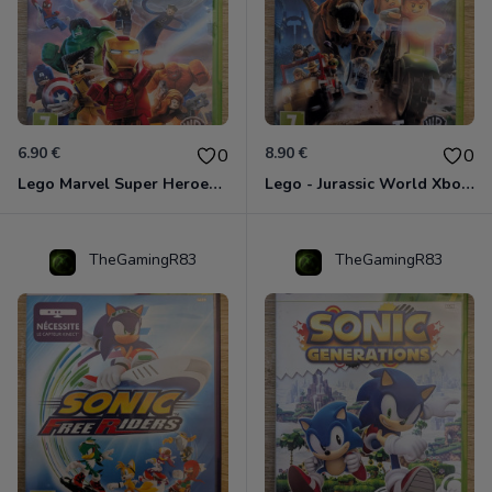
6.90 €
8.90 €
0
0
Lego Marvel Super Heroes Xbox 360
Lego - Jurassic World Xbox 360
TheGamingR83
TheGamingR83