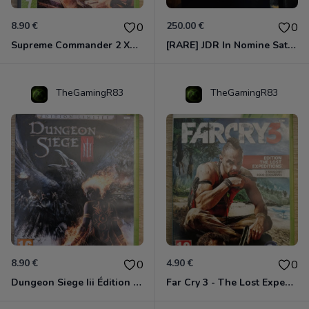
8.90 €
250.00 €
0
0
Supreme Commander 2 Xbox 360
[RARE] JDR In Nomine Satanis / Magna Veritas – 1ère Édition BOÎTE (DOS BLANC, 1989) - CROC / Siroz
TheGamingR83
TheGamingR83
8.90 €
4.90 €
0
0
Dungeon Siege Iii Édition Limitée - Vf Intégrale Xbox 360
Far Cry 3 - The Lost Expeditions - Edition Spéciale Xbox 360