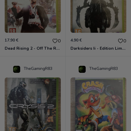
17.90 €
4.90 €
0
0
Dead Rising 2 - Off The Record Xbox 360
Darksiders Ii - Edition Limitée Xbox 360
TheGamingR83
TheGamingR83