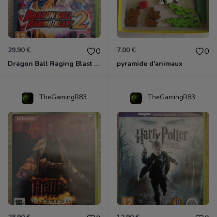
29.90 €
7.00 €
0
0
Dragon Ball Raging Blast 2 Xbox 360
pyramide d'animaux
TheGamingR83
TheGamingR83