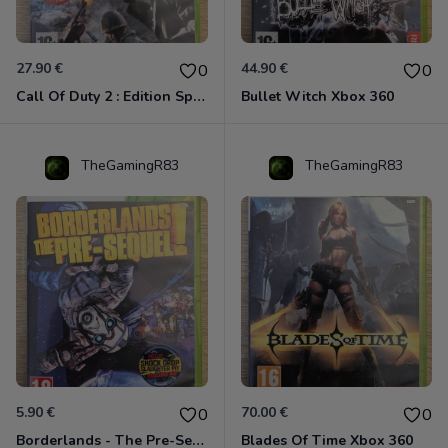
27.90 €
44.90 €
0
0
Call Of Duty 2 : Edition Spéciale Xbox 360 GOTY
Bullet Witch Xbox 360
TheGamingR83
TheGamingR83
5.90 €
70.00 €
0
0
Borderlands - The Pre-Sequel ! Xbox 360
Blades Of Time Xbox 360