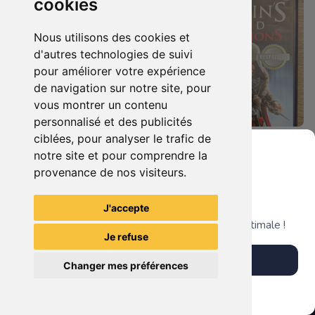
cookies
Nous utilisons des cookies et
d'autres technologies de suivi
pour améliorer votre expérience
de navigation sur notre site, pour
vous montrer un contenu
personnalisé et des publicités
ciblées, pour analyser le trafic de
7.90 €
4.90 €
0
0
notre site et pour comprendre la
Duo : The Elder Scrolls Iv - Oblivion + Bioshock Xbox 360
Assassin's Creed - Revelations - Classics Edition Xbox 360
provenance de nos visiteurs.
Grenier du Geek
J'accepte
TheGamingR83
TheGamingR83
Télécharge notre app pour une expérience optimale !
Je refuse
Télécharger l'app
Changer mes préférences
Plus tard
Vendre