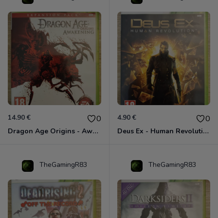
14.90 €
4.90 €
0
0
Dragon Age Origins - Awakening Xbox 360
Deus Ex - Human Revolution Xbox 360
TheGamingR83
TheGamingR83