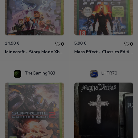
14.90 €
5.90 €
0
0
Minecraft - Story Mode Xbox 360
Mass Effect - Classics Edition Xbox 360
TheGamingR83
LHTR70