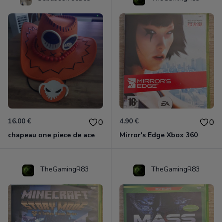
16.00 €
4.90 €
0
0
chapeau one piece de ace
Mirror's Edge Xbox 360
TheGamingR83
TheGamingR83