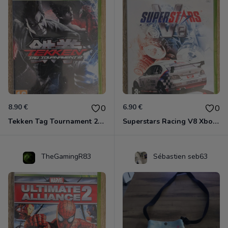
8.90 €
6.90 €
0
0
Tekken Tag Tournament 2 Xbox 360
Superstars Racing V8 Xbox 360
TheGamingR83
Sébastien seb63