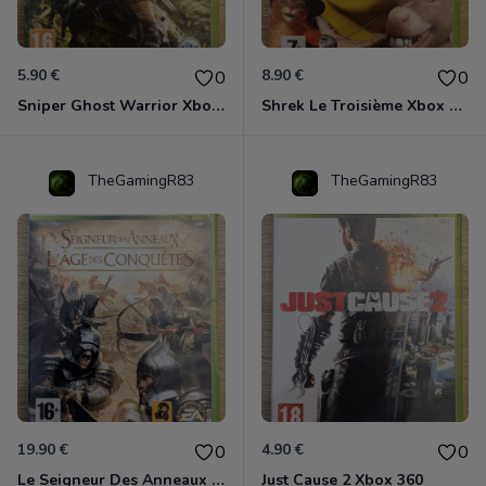
5.90 €
8.90 €
0
0
Sniper Ghost Warrior Xbox 360
Shrek Le Troisième Xbox 360
TheGamingR83
TheGamingR83
19.90 €
4.90 €
0
0
Le Seigneur Des Anneaux - L'âge Des Conquêtes Xbox 360
Just Cause 2 Xbox 360