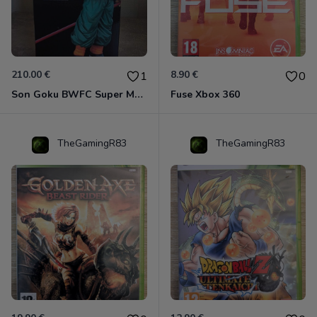
210.00 €
8.90 €
1
0
Son Goku BWFC Super Master Stars
Fuse Xbox 360
TheGamingR83
TheGamingR83