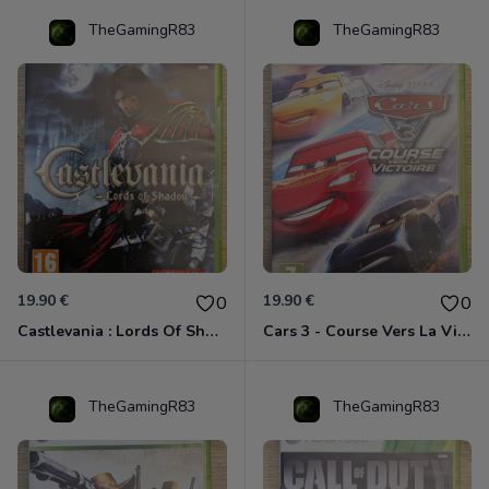
TheGamingR83
TheGamingR83
19.90 €
19.90 €
0
0
Castlevania : Lords Of Shadow Xbox 360
Cars 3 - Course Vers La Victoire Xbox 360
TheGamingR83
TheGamingR83