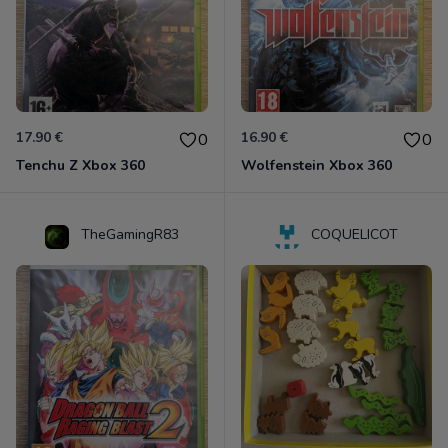
17.90 €
16.90 €
0
0
Tenchu Z Xbox 360
Wolfenstein Xbox 360
TheGamingR83
COQUELICOT