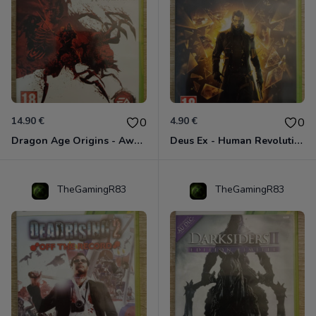
14.90 €
4.90 €
0
0
Dragon Age Origins - Awakening Xbox 360
Deus Ex - Human Revolution Xbox 360
TheGamingR83
TheGamingR83