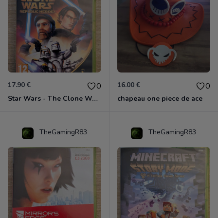
17.90 €
16.00 €
0
0
Star Wars - The Clone Wars - Les Héros De La République Xbox 360
chapeau one piece de ace
TheGamingR83
TheGamingR83