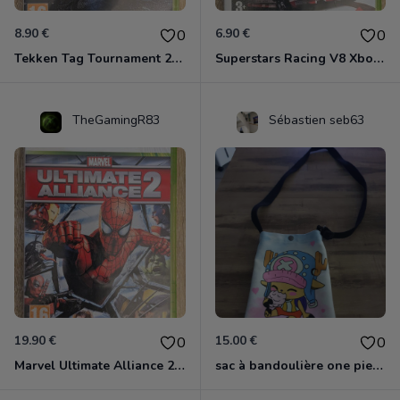
8.90 €
6.90 €
0
0
Tekken Tag Tournament 2 Xbox 360
Superstars Racing V8 Xbox 360
TheGamingR83
Sébastien seb63
19.90 €
15.00 €
0
0
Marvel Ultimate Alliance 2 Xbox 360
sac à bandoulière one piece chopper