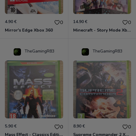
4.90 €
14.90 €
0
0
Mirror's Edge Xbox 360
Minecraft - Story Mode Xbox 360
TheGamingR83
TheGamingR83
5.90 €
8.90 €
0
0
Mass Effect - Classics Edition Xbox 360
Supreme Commander 2 Xbox 360