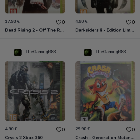
17.90 €
4.90 €
0
0
Dead Rising 2 - Off The Record Xbox 360
Darksiders Ii - Edition Limitée Xbox 360
TheGamingR83
TheGamingR83
4.90 €
29.90 €
0
0
Crysis 2 Xbox 360
Crash - Generation Mutant Xbox 360