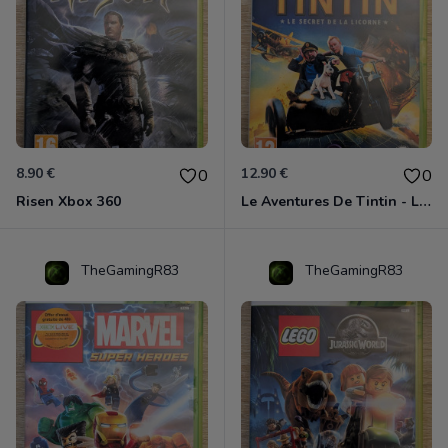
8.90 €
12.90 €
0
0
Risen Xbox 360
Le Aventures De Tintin - Le Secret De La Licorne Xbox 360
TheGamingR83
TheGamingR83