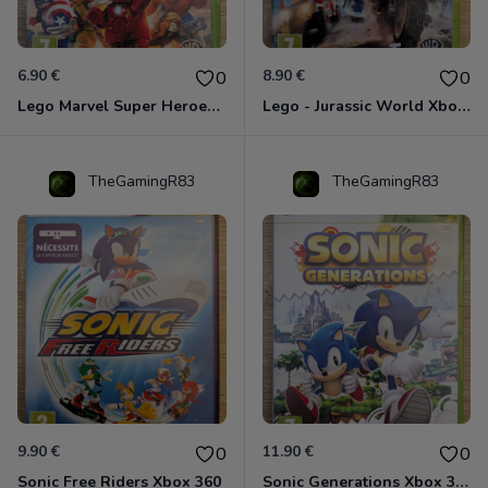
6.90 €
8.90 €
0
0
Lego Marvel Super Heroes Xbox 360
Lego - Jurassic World Xbox 360
TheGamingR83
TheGamingR83
9.90 €
11.90 €
0
0
Sonic Free Riders Xbox 360
Sonic Generations Xbox 360