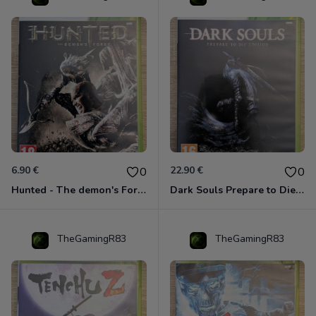
6.90 €
22.90 €
0
0
Hunted - The demon's Forge Xbox 360 (Complet CIB)
Dark Souls Prepare to Die Edition XBOX 360
TheGamingR83
TheGamingR83