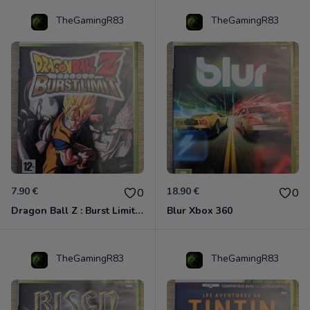
TheGamingR83
TheGamingR83
7.90 €
18.90 €
0
0
Dragon Ball Z : Burst Limit Xbox 360
Blur Xbox 360
TheGamingR83
TheGamingR83