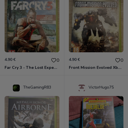
4.90 €
4.90 €
0
0
Far Cry 3 - The Lost Expeditions - Edition Spéciale Xbox 360
Front Mission Evolved Xbox 360
TheGamingR83
VictorHugo75