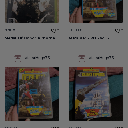
8.90 €
10.00 €
0
0
Medal Of Honor Airborne Xbox 360
Metalder - VHS vol 2.
VictorHugo75
VictorHugo75