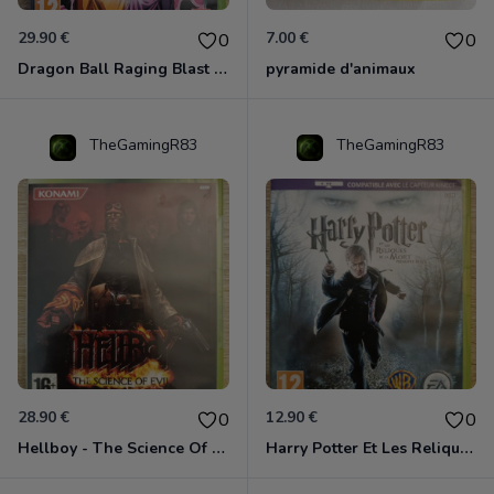
29.90 €
7.00 €
0
0
Dragon Ball Raging Blast 2 Xbox 360
pyramide d'animaux
TheGamingR83
TheGamingR83
28.90 €
12.90 €
0
0
Hellboy - The Science Of Evil Xbox 360
Harry Potter Et Les Reliques De La Mort - 1ère Partie Xbox 360