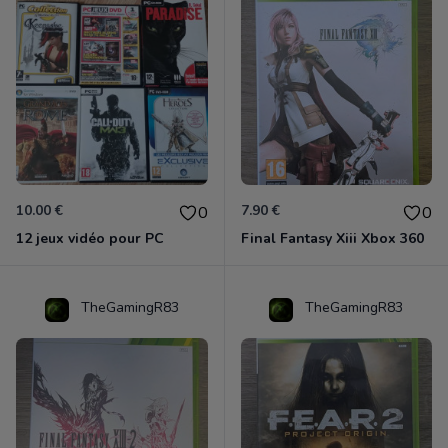
10.00 €
7.90 €
0
0
12 jeux vidéo pour PC
Final Fantasy Xiii Xbox 360
TheGamingR83
TheGamingR83