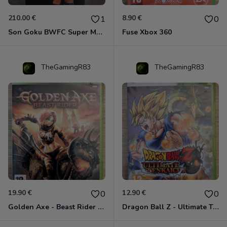
210.00 €
8.90 €
1
0
Son Goku BWFC Super Master Stars
Fuse Xbox 360
TheGamingR83
TheGamingR83
19.90 €
12.90 €
0
0
Golden Axe - Beast Rider Xbox 360
Dragon Ball Z - Ultimate Tenkaichi Xbox 360