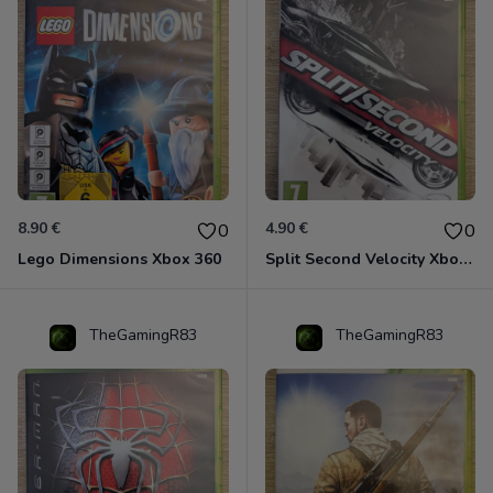
8.90 €
4.90 €
0
0
Lego Dimensions Xbox 360
Split Second Velocity Xbox 360
TheGamingR83
TheGamingR83