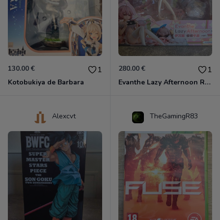
130.00 €
280.00 €
1
1
Kotobukiya de Barbara
Evanthe Lazy Afternoon Red Pride of Eden
Alexcvt
TheGamingR83