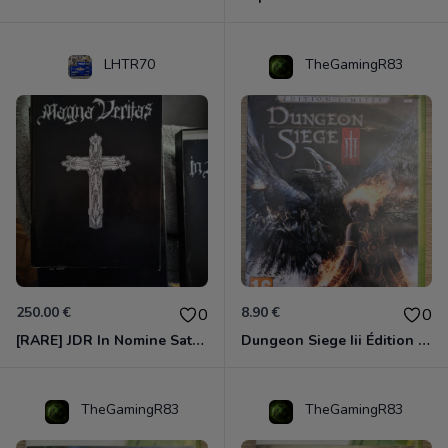
LHTR70
TheGamingR83
250.00 €
8.90 €
0
0
[RARE] JDR In Nomine Satanis / Magna Veritas – 1ère Édition BOÎTE (DOS BLANC, 1989) - CROC / Siroz
Dungeon Siege Iii Édition Limitée - Vf Intégrale Xbox 360
TheGamingR83
TheGamingR83