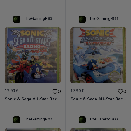
TheGamingR83
TheGamingR83
12.90 €
17.90 €
0
0
Sonic & Sega All-Star Racing avec Banjo-Kazooie Xbox 360
Sonic & Sega All-Star Racing - Transformed Xbox 360
TheGamingR83
TheGamingR83