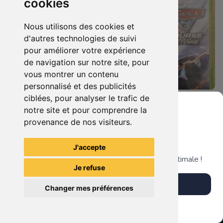
cookies
Nous utilisons des cookies et
d'autres technologies de suivi
pour améliorer votre expérience
de navigation sur notre site, pour
vous montrer un contenu
personnalisé et des publicités
ciblées, pour analyser le trafic de
19.90 €
19.90 €
0
0
notre site et pour comprendre la
Castlevania : Lords Of Shadow Xbox 360
Cars 3 - Course Vers La Victoire Xbox 360
provenance de nos visiteurs.
Grenier du Geek
J'accepte
TheGamingR83
TheGamingR83
Télécharge notre app pour une expérience optimale !
Je refuse
Télécharger l'app
Changer mes préférences
Plus tard
Vendre