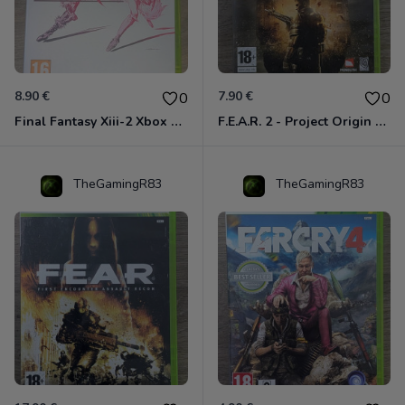
8.90 €
7.90 €
0
0
Final Fantasy Xiii-2 Xbox 360
F.E.A.R. 2 - Project Origin Xbox 360
TheGamingR83
TheGamingR83