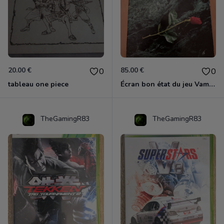
20.00 €
85.00 €
0
0
tableau one piece
Écran bon état du jeu Vampire et livre de règles « la mascarade » état d’usage
TheGamingR83
TheGamingR83