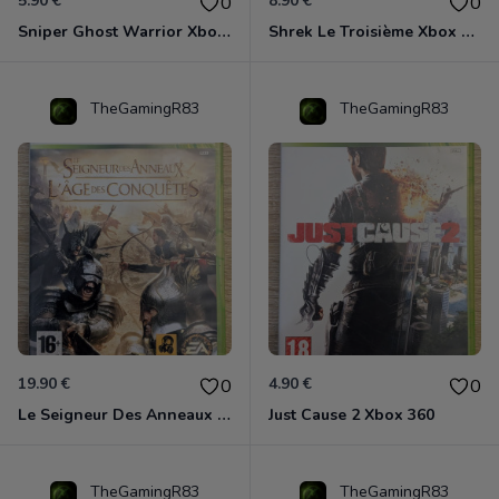
5.90 €
8.90 €
0
0
Sniper Ghost Warrior Xbox 360
Shrek Le Troisième Xbox 360
TheGamingR83
TheGamingR83
19.90 €
4.90 €
0
0
Le Seigneur Des Anneaux - L'âge Des Conquêtes Xbox 360
Just Cause 2 Xbox 360
TheGamingR83
TheGamingR83