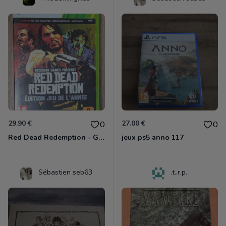
29.90 €
27.00 €
0
0
Red Dead Redemption - Game Of The Year Xbox 360
jeux ps5 anno 117
Sébastien seb63
.t..r.p.