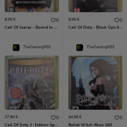
8.90 €
8.90 €
0
0
Call Of Juarez - Bound In Blood Xbox 360
Call Of Duty - Black Ops II Xbox 360
TheGamingR83
TheGamingR83
27.90 €
44.90 €
0
0
Call Of Duty 2 : Edition Spéciale Xbox 360 GOTY
Bullet Witch Xbox 360