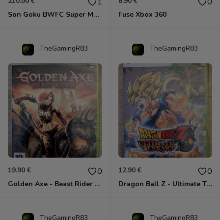
210.00 €
8.90 €
1
0
Son Goku BWFC Super Master Stars
Fuse Xbox 360
TheGamingR83
TheGamingR83
19.90 €
12.90 €
0
0
Golden Axe - Beast Rider Xbox 360
Dragon Ball Z - Ultimate Tenkaichi Xbox 360
TheGamingR83
TheGamingR83