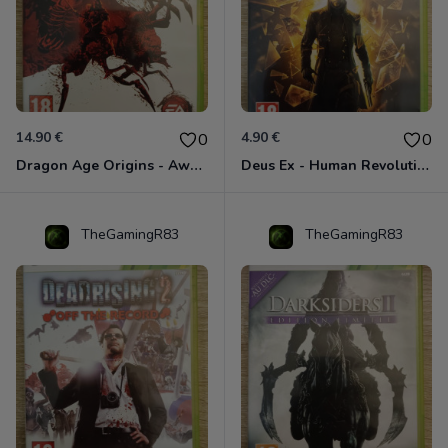
14.90 €
4.90 €
0
0
Dragon Age Origins - Awakening Xbox 360
Deus Ex - Human Revolution Xbox 360
TheGamingR83
TheGamingR83