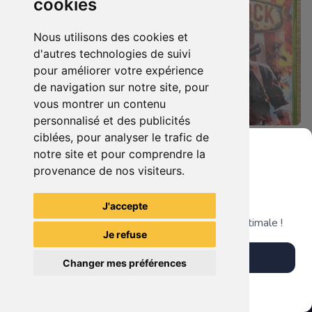
cookies
Nous utilisons des cookies et
d'autres technologies de suivi
pour améliorer votre expérience
de navigation sur notre site, pour
vous montrer un contenu
personnalisé et des publicités
ciblées, pour analyser le trafic de
17.90 €
5.90 €
0
0
notre site et pour comprendre la
Bionicle Heros Xbox 360
Bioshock - Infinite Xbox 360
provenance de nos visiteurs.
Grenier du Geek
J'accepte
TheGamingR83
TheGamingR83
Télécharge notre app pour une expérience optimale !
Je refuse
Télécharger l'app
Changer mes préférences
Plus tard
Vendre