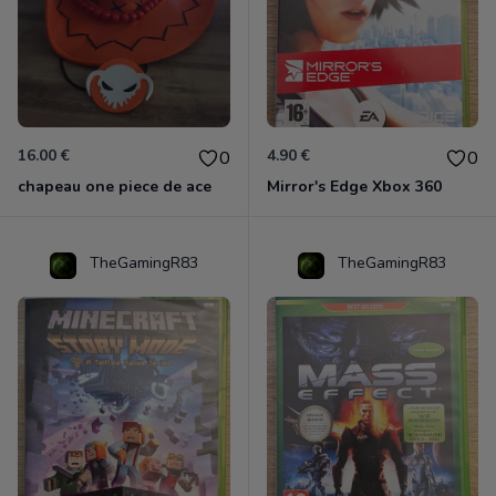
16.00 €
4.90 €
0
0
chapeau one piece de ace
Mirror's Edge Xbox 360
TheGamingR83
TheGamingR83