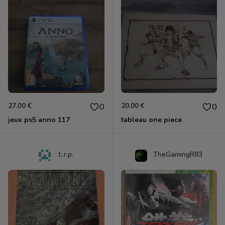
27.00 €
20.00 €
0
0
jeux ps5 anno 117
tableau one piece
.t..r.p.
TheGamingR83