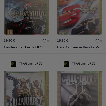
19.90 €
19.90 €
0
0
Castlevania : Lords Of Shadow Xbox 360
Cars 3 - Course Vers La Victoire Xbox 360
TheGamingR83
TheGamingR83