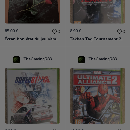
85.00 €
8.90 €
0
0
Écran bon état du jeu Vampire et livre de règles « la mascarade » état d’usage
Tekken Tag Tournament 2 Xbox 360
TheGamingR83
TheGamingR83