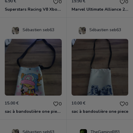
6.90 €
19.90 €
0
0
Superstars Racing V8 Xbox 360
Marvel Ultimate Alliance 2 Xbox 360
Sébastien seb63
Sébastien seb63
15.00 €
10.00 €
0
0
sac à bandoulière one piece chopper
sac à bandoulière one piece
Sébastien seb63
TheGamingR83