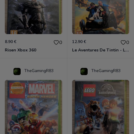
8.90 €
12.90 €
0
0
Risen Xbox 360
Le Aventures De Tintin - Le Secret De La Licorne Xbox 360
TheGamingR83
TheGamingR83