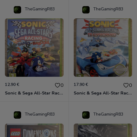
TheGamingR83
TheGamingR83
12.90 €
17.90 €
0
0
Sonic & Sega All-Star Racing avec Banjo-Kazooie Xbox 360
Sonic & Sega All-Star Racing - Transformed Xbox 360
TheGamingR83
TheGamingR83