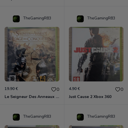
TheGamingR83
TheGamingR83
19.90 €
4.90 €
0
0
Le Seigneur Des Anneaux - L'âge Des Conquêtes Xbox 360
Just Cause 2 Xbox 360
TheGamingR83
TheGamingR83