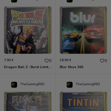
7.90 €
18.90 €
0
0
Dragon Ball Z : Burst Limit Xbox 360
Blur Xbox 360
TheGamingR83
TheGamingR83