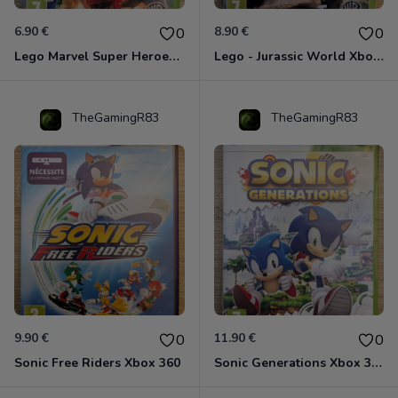
6.90 €
8.90 €
0
0
Lego Marvel Super Heroes Xbox 360
Lego - Jurassic World Xbox 360
TheGamingR83
TheGamingR83
9.90 €
11.90 €
0
0
Sonic Free Riders Xbox 360
Sonic Generations Xbox 360