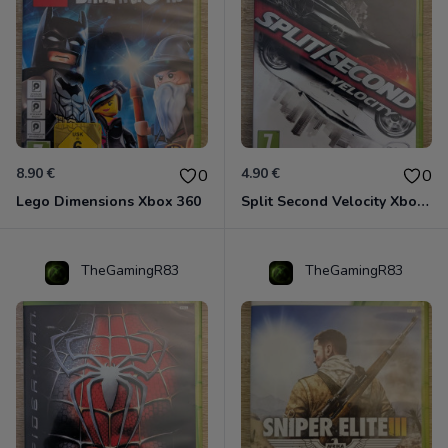
8.90 €
4.90 €
0
0
Lego Dimensions Xbox 360
Split Second Velocity Xbox 360
TheGamingR83
TheGamingR83