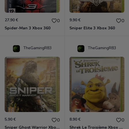
27.90 €
9.90 €
0
0
Spider-Man 3 Xbox 360
Sniper Elite 3 Xbox 360
TheGamingR83
TheGamingR83
5.90 €
8.90 €
0
0
Sniper Ghost Warrior Xbox 360
Shrek Le Troisième Xbox 360