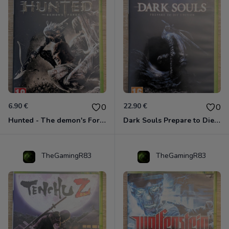
6.90 €
22.90 €
0
0
Hunted - The demon's Forge Xbox 360 (Complet CIB)
Dark Souls Prepare to Die Edition XBOX 360
TheGamingR83
TheGamingR83