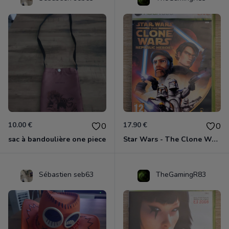
10.00 €
17.90 €
0
0
sac à bandoulière one piece
Star Wars - The Clone Wars - Les Héros De La République Xbox 360
Sébastien seb63
TheGamingR83