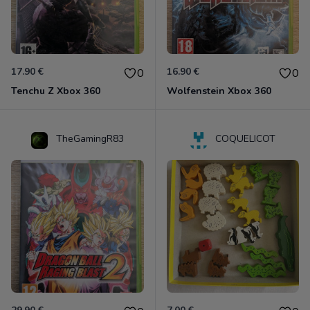
17.90 €
16.90 €
0
0
Tenchu Z Xbox 360
Wolfenstein Xbox 360
TheGamingR83
COQUELICOT