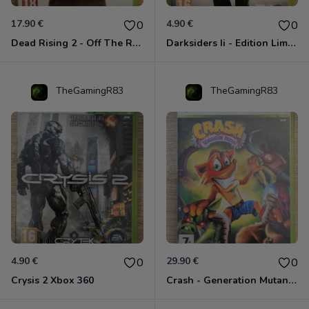
17.90 €
4.90 €
0
0
Dead Rising 2 - Off The Record Xbox 360
Darksiders Ii - Edition Limitée Xbox 360
TheGamingR83
TheGamingR83
4.90 €
29.90 €
0
0
Crysis 2 Xbox 360
Crash - Generation Mutant Xbox 360