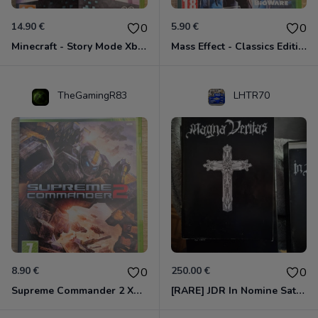
14.90 €
5.90 €
0
0
Minecraft - Story Mode Xbox 360
Mass Effect - Classics Edition Xbox 360
TheGamingR83
LHTR70
8.90 €
250.00 €
0
0
Supreme Commander 2 Xbox 360
[RARE] JDR In Nomine Satanis / Magna Veritas – 1ère Édition BOÎTE (DOS BLANC, 1989) - CROC / Siroz