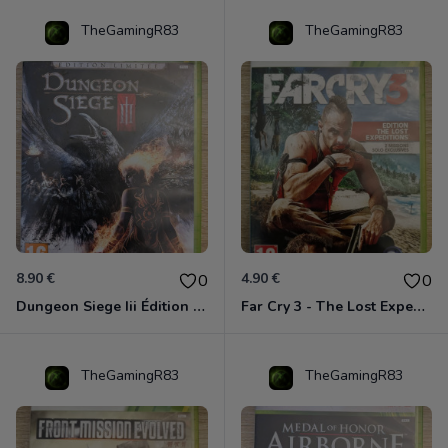
TheGamingR83
TheGamingR83
8.90 €
4.90 €
0
0
Dungeon Siege Iii Édition Limitée - Vf Intégrale Xbox 360
Far Cry 3 - The Lost Expeditions - Edition Spéciale Xbox 360
TheGamingR83
TheGamingR83