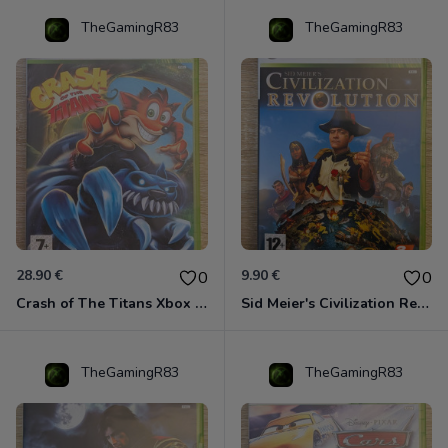
TheGamingR83
TheGamingR83
28.90 €
9.90 €
0
0
Crash of The Titans Xbox 360
Sid Meier's Civilization Revolution Xbox 360
TheGamingR83
TheGamingR83