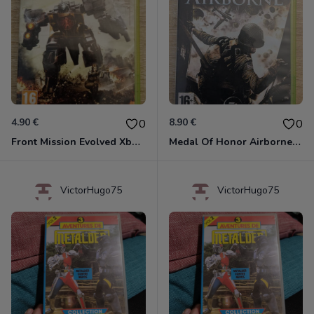
4.90 €
8.90 €
0
0
Front Mission Evolved Xbox 360
Medal Of Honor Airborne Xbox 360
VictorHugo75
VictorHugo75