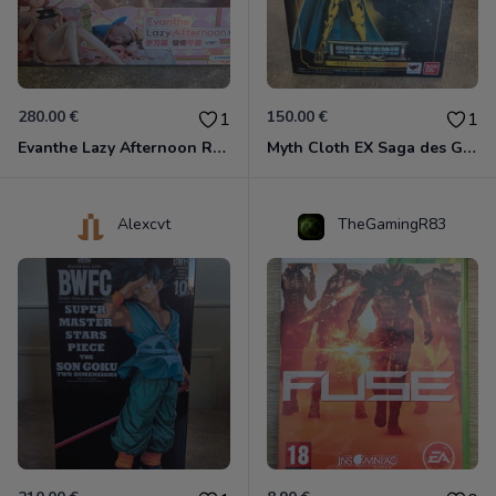
280.00 €
150.00 €
1
1
Evanthe Lazy Afternoon Red Pride of Eden
Myth Cloth EX Saga des Gémeaux
Alexcvt
TheGamingR83