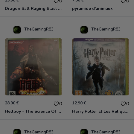
29.90 €
7.00 €
0
0
Dragon Ball Raging Blast 2 Xbox 360
pyramide d'animaux
TheGamingR83
TheGamingR83
28.90 €
12.90 €
0
0
Hellboy - The Science Of Evil Xbox 360
Harry Potter Et Les Reliques De La Mort - 1ère Partie Xbox 360
TheGamingR83
TheGamingR83