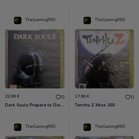
TheGamingR83
TheGamingR83
22.90 €
17.90 €
0
0
Dark Souls Prepare to Die Edition XBOX 360
Tenchu Z Xbox 360
TheGamingR83
TheGamingR83