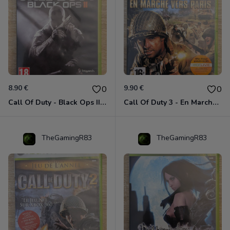
8.90 €
9.90 €
0
0
Call Of Duty - Black Ops II Xbox 360
Call Of Duty 3 - En Marche Vers Paris Xbox 360
TheGamingR83
TheGamingR83