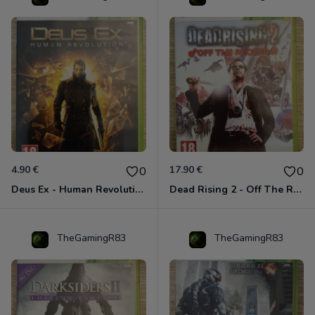
4.90 €
17.90 €
0
0
Deus Ex - Human Revolution Xbox 360
Dead Rising 2 - Off The Record Xbox 360
TheGamingR83
TheGamingR83