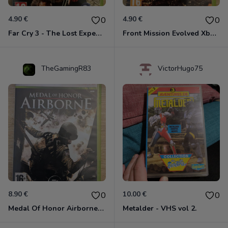
4.90 €
4.90 €
0
0
Far Cry 3 - The Lost Expeditions - Edition Spéciale Xbox 360
Front Mission Evolved Xbox 360
TheGamingR83
VictorHugo75
8.90 €
10.00 €
0
0
Medal Of Honor Airborne Xbox 360
Metalder - VHS vol 2.