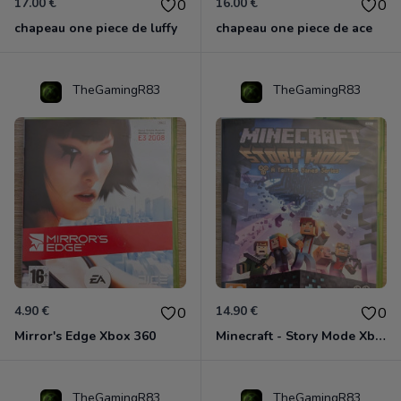
17.00 €
16.00 €
0
0
chapeau one piece de luffy
chapeau one piece de ace
TheGamingR83
TheGamingR83
4.90 €
14.90 €
0
0
Mirror's Edge Xbox 360
Minecraft - Story Mode Xbox 360
TheGamingR83
TheGamingR83