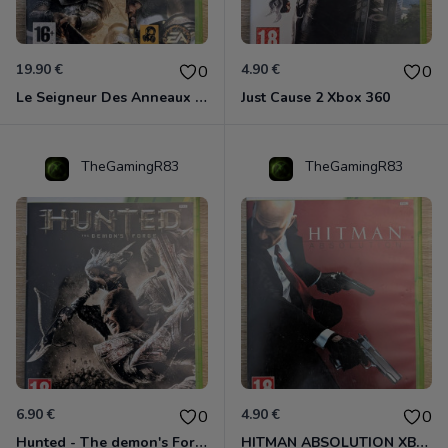
19.90 €
4.90 €
0
0
Le Seigneur Des Anneaux - L'âge Des Conquêtes Xbox 360
Just Cause 2 Xbox 360
TheGamingR83
TheGamingR83
6.90 €
4.90 €
0
0
Hunted - The demon's Forge Xbox 360 (Complet CIB)
HITMAN ABSOLUTION XBOX 360