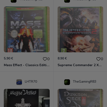
5.90 €
8.90 €
0
0
Mass Effect - Classics Edition Xbox 360
Supreme Commander 2 Xbox 360
LHTR70
TheGamingR83