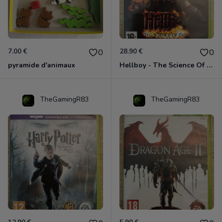
7.00 €
28.90 €
0
0
pyramide d'animaux
Hellboy - The Science Of Evil Xbox 360
TheGamingR83
TheGamingR83