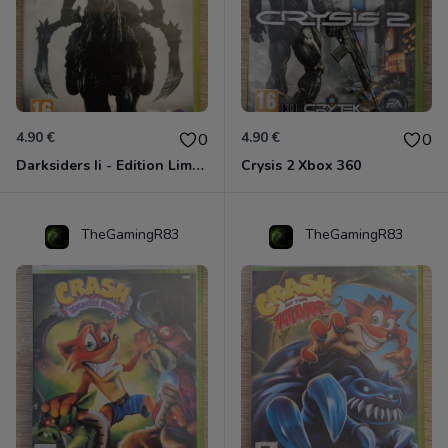
4.90 €
4.90 €
0
0
Darksiders Ii - Edition Limitée Xbox 360
Crysis 2 Xbox 360
TheGamingR83
TheGamingR83