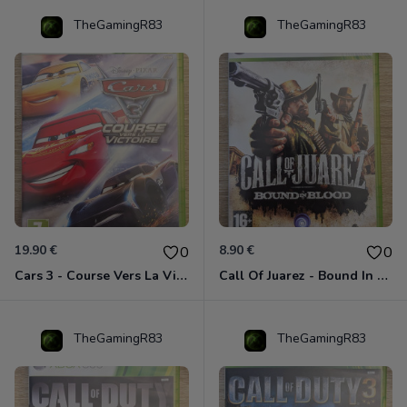
TheGamingR83
TheGamingR83
19.90 €
8.90 €
0
0
Cars 3 - Course Vers La Victoire Xbox 360
Call Of Juarez - Bound In Blood Xbox 360
TheGamingR83
TheGamingR83