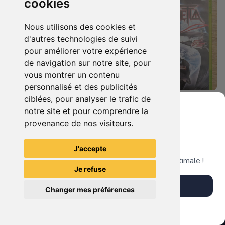
cookies
Nous utilisons des cookies et
d'autres technologies de suivi
pour améliorer votre expérience
de navigation sur notre site, pour
vous montrer un contenu
personnalisé et des publicités
ciblées, pour analyser le trafic de
7.90 €
9.90 €
0
0
notre site et pour comprendre la
Duo : The Elder Scrolls Iv - Oblivion + Bioshock Xbox 360
Bayonetta Xbox 360
provenance de nos visiteurs.
Grenier du Geek
J'accepte
TheGamingR83
TheGamingR83
Télécharge notre app pour une expérience optimale !
Je refuse
Télécharger l'app
Changer mes préférences
Plus tard
Vendre