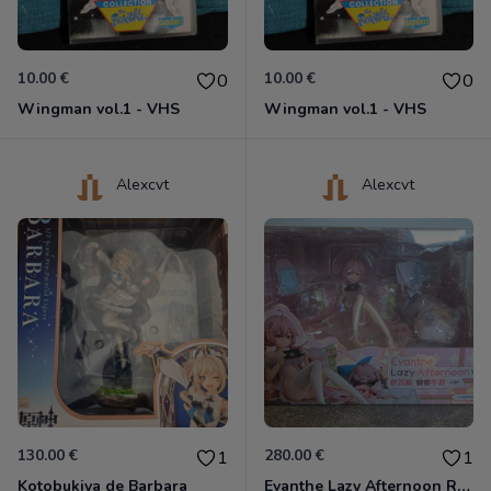
10.00 €
10.00 €
0
0
Wingman vol.1 - VHS
Wingman vol.1 - VHS
Alexcvt
Alexcvt
130.00 €
280.00 €
1
1
Kotobukiya de Barbara
Evanthe Lazy Afternoon Red Pride of Eden