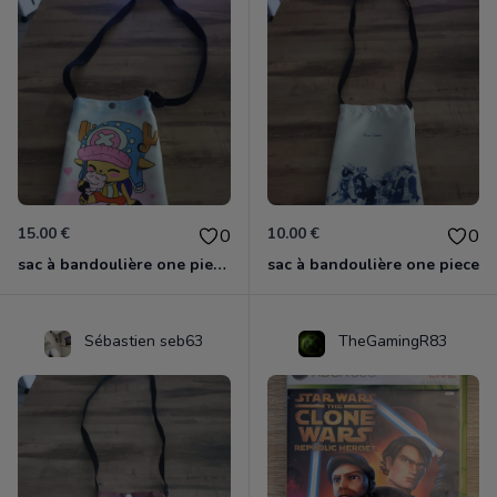
15.00 €
10.00 €
0
0
sac à bandoulière one piece chopper
sac à bandoulière one piece
Sébastien seb63
TheGamingR83