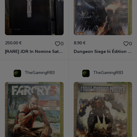
250.00 €
8.90 €
0
0
[RARE] JDR In Nomine Satanis / Magna Veritas – 1ère Édition BOÎTE (DOS BLANC, 1989) - CROC / Siroz
Dungeon Siege Iii Édition Limitée - Vf Intégrale Xbox 360
TheGamingR83
TheGamingR83