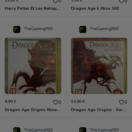
12.90 €
5.90 €
0
0
Harry Potter Et Les Reliques De La Mort - 1ère Partie Xbox 360
Dragon Age Ii Xbox 360
TheGamingR83
TheGamingR83
8.90 €
14.90 €
0
0
Dragon Age Origins Xbox 360
Dragon Age Origins - Awakening Xbox 360
TheGamingR83
TheGamingR83