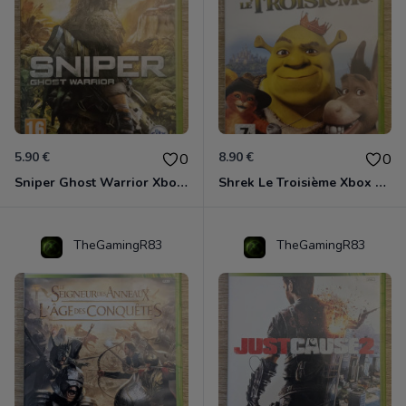
5.90 €
8.90 €
0
0
Sniper Ghost Warrior Xbox 360
Shrek Le Troisième Xbox 360
TheGamingR83
TheGamingR83