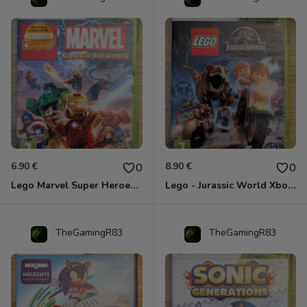
6.90 €
8.90 €
0
0
Lego Marvel Super Heroes Xbox 360
Lego - Jurassic World Xbox 360
TheGamingR83
TheGamingR83