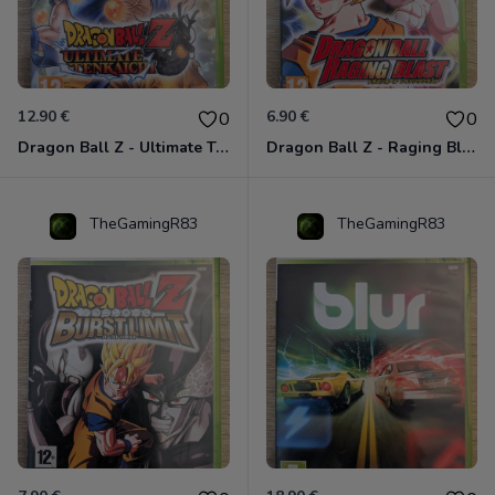
12.90 €
6.90 €
0
0
Dragon Ball Z - Ultimate Tenkaichi Xbox 360
Dragon Ball Z - Raging Blast Xbox 360
TheGamingR83
TheGamingR83