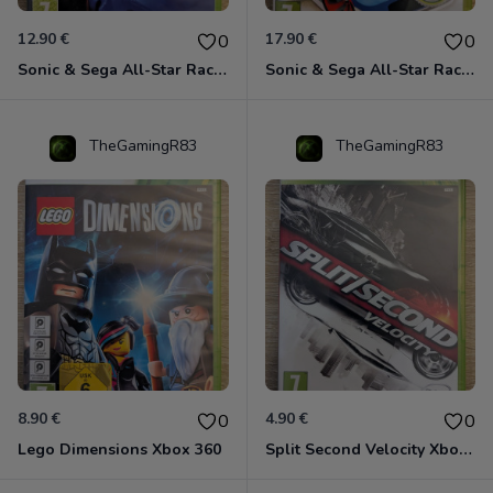
12.90 €
17.90 €
0
0
Sonic & Sega All-Star Racing avec Banjo-Kazooie Xbox 360
Sonic & Sega All-Star Racing - Transformed Xbox 360
TheGamingR83
TheGamingR83
8.90 €
4.90 €
0
0
Lego Dimensions Xbox 360
Split Second Velocity Xbox 360