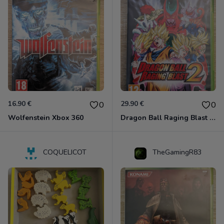
16.90 €
29.90 €
0
0
Wolfenstein Xbox 360
Dragon Ball Raging Blast 2 Xbox 360
COQUELICOT
TheGamingR83