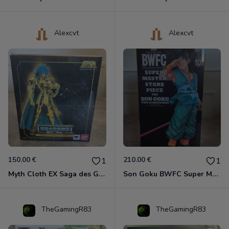
Alexcvt
Alexcvt
150.00 €
210.00 €
1
1
Myth Cloth EX Saga des Gémeaux
Son Goku BWFC Super Master Stars
TheGamingR83
TheGamingR83