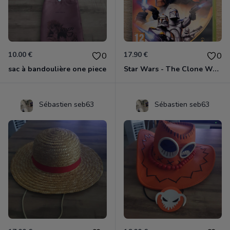
10.00 €
17.90 €
0
0
sac à bandoulière one piece
Star Wars - The Clone Wars - Les Héros De La République Xbox 360
Sébastien seb63
Sébastien seb63