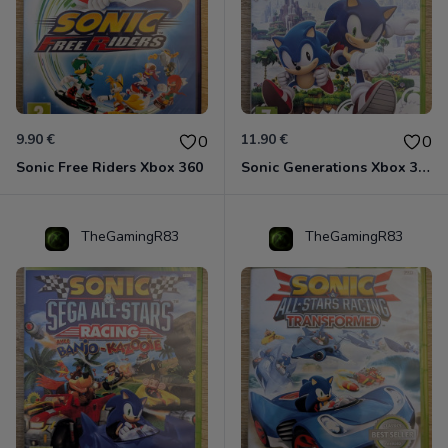
9.90 €
11.90 €
0
0
Sonic Free Riders Xbox 360
Sonic Generations Xbox 360
TheGamingR83
TheGamingR83