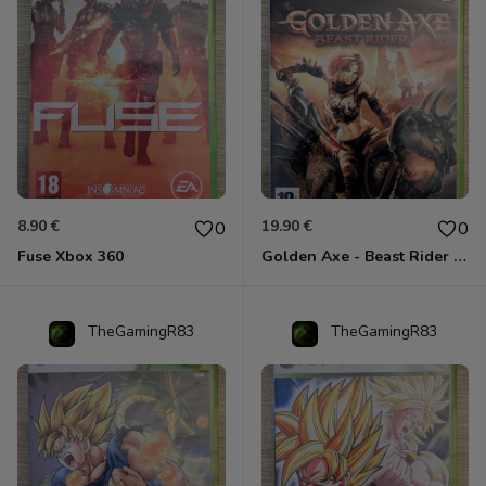
8.90 €
19.90 €
0
0
Fuse Xbox 360
Golden Axe - Beast Rider Xbox 360
TheGamingR83
TheGamingR83