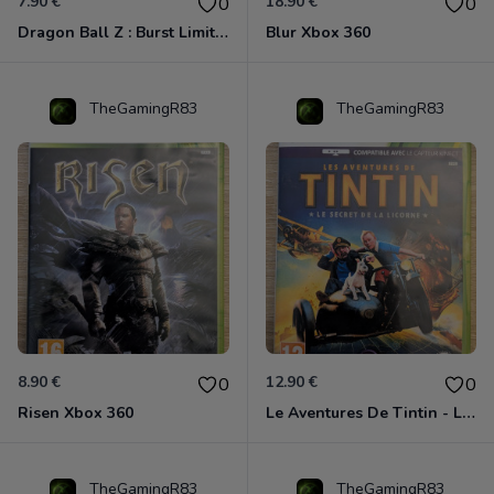
7.90 €
18.90 €
0
0
Dragon Ball Z : Burst Limit Xbox 360
Blur Xbox 360
TheGamingR83
TheGamingR83
8.90 €
12.90 €
0
0
Risen Xbox 360
Le Aventures De Tintin - Le Secret De La Licorne Xbox 360
TheGamingR83
TheGamingR83