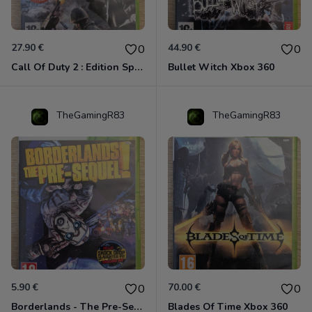
27.90 €
44.90 €
0
0
Call Of Duty 2 : Edition Spéciale Xbox 360 GOTY
Bullet Witch Xbox 360
TheGamingR83
TheGamingR83
5.90 €
70.00 €
0
0
Borderlands - The Pre-Sequel ! Xbox 360
Blades Of Time Xbox 360