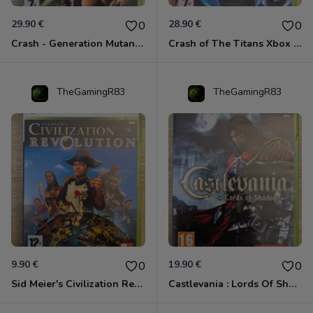
29.90 €
28.90 €
0
0
Crash - Generation Mutant Xbox 360
Crash of The Titans Xbox 360
TheGamingR83
TheGamingR83
9.90 €
19.90 €
0
0
Sid Meier's Civilization Revolution Xbox 360
Castlevania : Lords Of Shadow Xbox 360