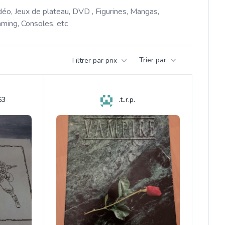
déo, Jeux de plateau, DVD , Figurines, Mangas, 
ming, Consoles, etc 
Trier par
Filtrer par prix
63
.t..r.p.