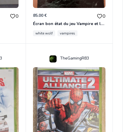
85.00 €
0
0
Écran bon état du jeu Vampire et livre de règles « la mascarade » état d’usage
white wolf
vampires
3
TheGamingR83