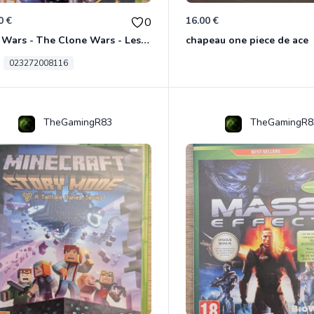
0 €
16.00 €
0
Star Wars - The Clone Wars - Les Héros De La République Xbox 360
chapeau one piece de ace
023272008116
TheGamingR83
TheGamingR8