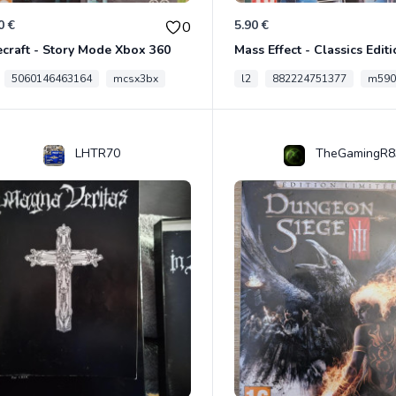
0 €
5.90 €
0
craft - Story Mode Xbox 360
5060146463164
mcsx3bx
l2
882224751377
m590
LHTR70
TheGamingR8