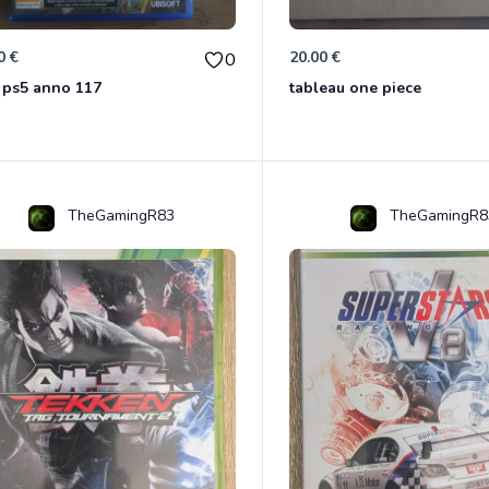
0 €
20.00 €
0
 ps5 anno 117
tableau one piece
TheGamingR83
TheGamingR8