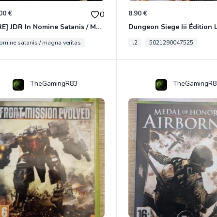
00 €
8.90 €
0
[RARE] JDR In Nomine Satanis / Magna Veritas – 1ère Édition BOÎTE (DOS BLANC, 1989) - CROC / Siroz
nomine satanis / magna veritas
l2
5021290047525
TheGamingR83
TheGamingR8