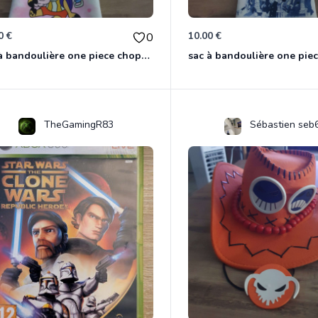
0 €
10.00 €
0
sac à bandoulière one piece chopper
sac à bandoulière one pie
TheGamingR83
Sébastien seb