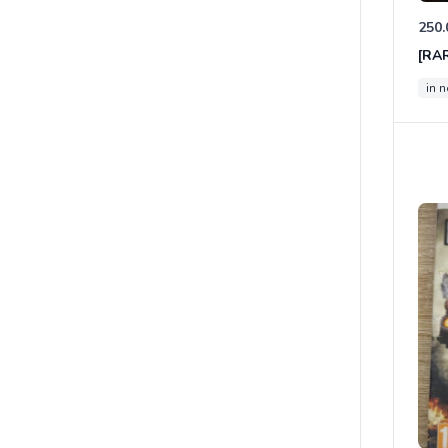
250.
in 