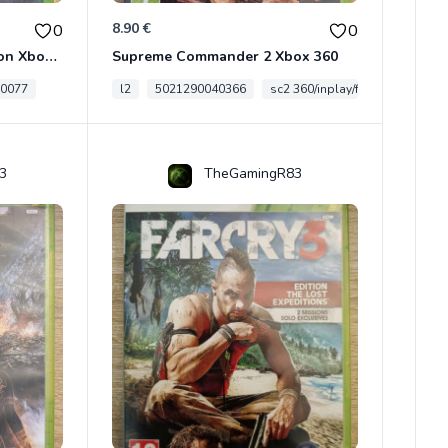
8.90 €
0
0
Mass Effect - Classics Edition Xbox 360
Supreme Commander 2 Xbox 360
0077
l2
5021290040366
sc2 360/inplay/fra
3
TheGamingR83