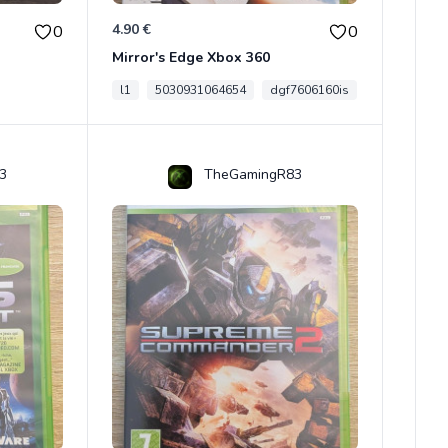
4.90 €
0
0
Mirror's Edge Xbox 360
l1
5030931064654
dgf7606160is
3
TheGamingR83