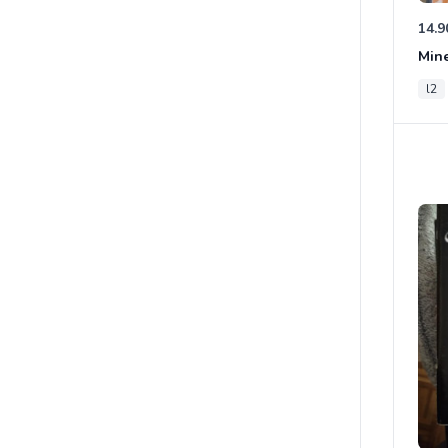
14.9
Mine
l2