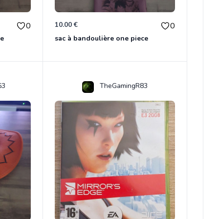
10.00 €
0
0
ce
sac à bandoulière one piece
63
TheGamingR83