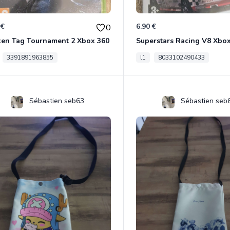
 €
6.90 €
0
ken Tag Tournament 2 Xbox 360
Superstars Racing V8 Xbo
3391891963855
l1
8033102490433
Sébastien seb63
Sébastien seb