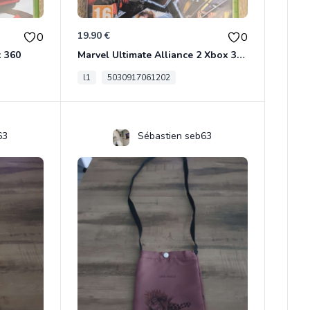
19.90 €
0
0
x 360
Marvel Ultimate Alliance 2 Xbox 360
l1
5030917061202
63
Sébastien seb63