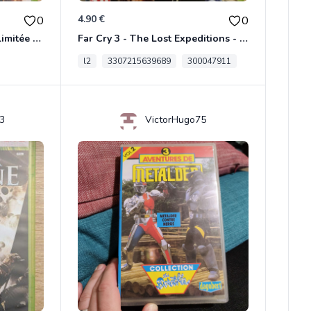
4.90 €
0
0
Dungeon Siege Iii Édition Limitée - Vf Intégrale Xbox 360
Far Cry 3 - The Lost Expeditions - Edition Spéciale Xbox 360
l2
3307215639689
300047911
3
VictorHugo75