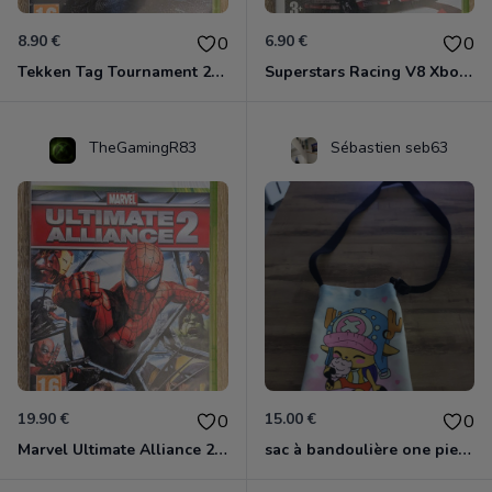
8.90 €
6.90 €
0
0
Tekken Tag Tournament 2 Xbox 360
Superstars Racing V8 Xbox 360
TheGamingR83
Sébastien seb63
19.90 €
15.00 €
0
0
Marvel Ultimate Alliance 2 Xbox 360
sac à bandoulière one piece chopper