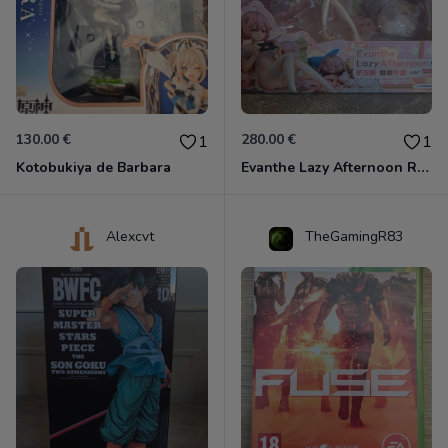
130.00 €
280.00 €
1
1
Kotobukiya de Barbara
Evanthe Lazy Afternoon Red Pride of Eden
Alexcvt
TheGamingR83