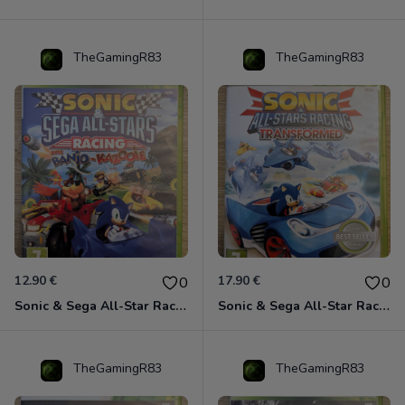
TheGamingR83
TheGamingR83
12.90 €
17.90 €
0
0
Sonic & Sega All-Star Racing avec Banjo-Kazooie Xbox 360
Sonic & Sega All-Star Racing - Transformed Xbox 360
TheGamingR83
TheGamingR83