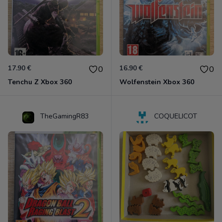
17.90 €
16.90 €
0
0
Tenchu Z Xbox 360
Wolfenstein Xbox 360
TheGamingR83
COQUELICOT