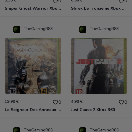
5.90 €
8.90 €
0
0
Sniper Ghost Warrior Xbox 360
Shrek Le Troisième Xbox 360
TheGamingR83
TheGamingR83
19.90 €
4.90 €
0
0
Le Seigneur Des Anneaux - L'âge Des Conquêtes Xbox 360
Just Cause 2 Xbox 360
TheGamingR83
TheGamingR83