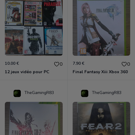
10.00 €
7.90 €
0
0
12 jeux vidéo pour PC
Final Fantasy Xiii Xbox 360
TheGamingR83
TheGamingR83