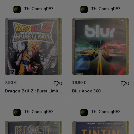
TheGamingR83
TheGamingR83
7.90 €
18.90 €
0
0
Dragon Ball Z : Burst Limit Xbox 360
Blur Xbox 360
TheGamingR83
TheGamingR83