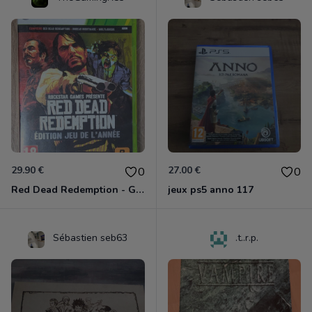
29.90 €
27.00 €
0
0
Red Dead Redemption - Game Of The Year Xbox 360
jeux ps5 anno 117
Sébastien seb63
.t..r.p.