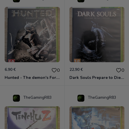
6.90 €
22.90 €
0
0
Hunted - The demon's Forge Xbox 360 (Complet CIB)
Dark Souls Prepare to Die Edition XBOX 360
TheGamingR83
TheGamingR83