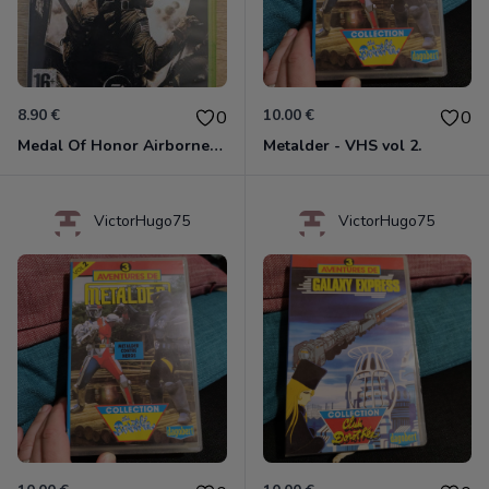
8.90 €
10.00 €
0
0
Medal Of Honor Airborne Xbox 360
Metalder - VHS vol 2.
VictorHugo75
VictorHugo75