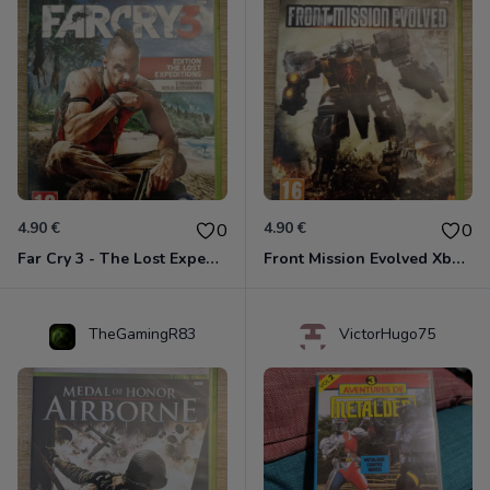
4.90 €
4.90 €
0
0
Far Cry 3 - The Lost Expeditions - Edition Spéciale Xbox 360
Front Mission Evolved Xbox 360
TheGamingR83
VictorHugo75