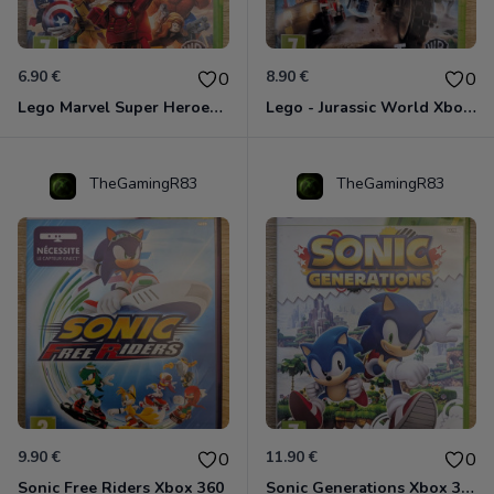
6.90 €
8.90 €
0
0
Lego Marvel Super Heroes Xbox 360
Lego - Jurassic World Xbox 360
TheGamingR83
TheGamingR83
9.90 €
11.90 €
0
0
Sonic Free Riders Xbox 360
Sonic Generations Xbox 360