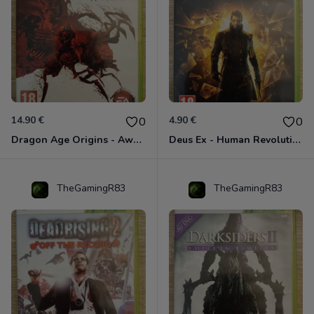
14.90 €
4.90 €
0
0
Dragon Age Origins - Awakening Xbox 360
Deus Ex - Human Revolution Xbox 360
TheGamingR83
TheGamingR83