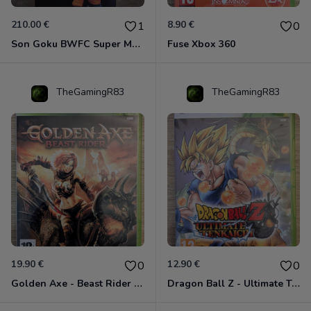
210.00 €
8.90 €
1
0
Son Goku BWFC Super Master Stars
Fuse Xbox 360
TheGamingR83
TheGamingR83
19.90 €
12.90 €
0
0
Golden Axe - Beast Rider Xbox 360
Dragon Ball Z - Ultimate Tenkaichi Xbox 360