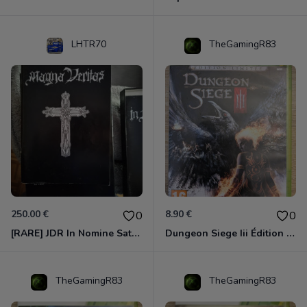
LHTR70
TheGamingR83
250.00 €
8.90 €
0
0
[RARE] JDR In Nomine Satanis / Magna Veritas – 1ère Édition BOÎTE (DOS BLANC, 1989) - CROC / Siroz
Dungeon Siege Iii Édition Limitée - Vf Intégrale Xbox 360
TheGamingR83
TheGamingR83