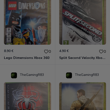
8.90 €
4.90 €
0
0
Lego Dimensions Xbox 360
Split Second Velocity Xbox 360
TheGamingR83
TheGamingR83