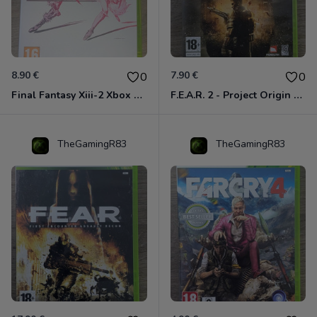
8.90 €
7.90 €
0
0
Final Fantasy Xiii-2 Xbox 360
F.E.A.R. 2 - Project Origin Xbox 360
TheGamingR83
TheGamingR83