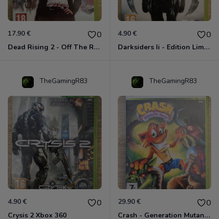
17.90 €
4.90 €
0
0
Dead Rising 2 - Off The Record Xbox 360
Darksiders Ii - Edition Limitée Xbox 360
TheGamingR83
TheGamingR83
4.90 €
29.90 €
0
0
Crysis 2 Xbox 360
Crash - Generation Mutant Xbox 360