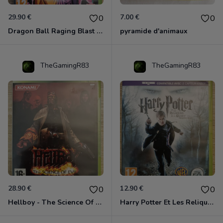
29.90 €
7.00 €
0
0
Dragon Ball Raging Blast 2 Xbox 360
pyramide d'animaux
TheGamingR83
TheGamingR83
28.90 €
12.90 €
0
0
Hellboy - The Science Of Evil Xbox 360
Harry Potter Et Les Reliques De La Mort - 1ère Partie Xbox 360