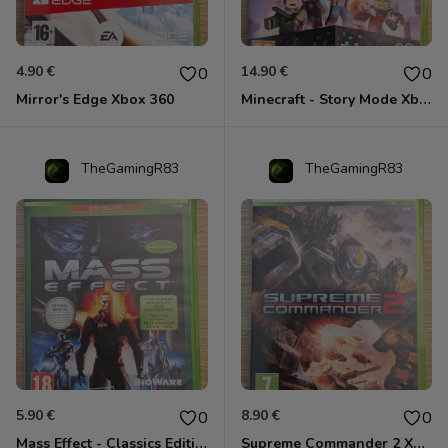
4.90 €
14.90 €
0
0
Mirror's Edge Xbox 360
Minecraft - Story Mode Xbox 360
TheGamingR83
TheGamingR83
5.90 €
8.90 €
0
0
Mass Effect - Classics Edition Xbox 360
Supreme Commander 2 Xbox 360