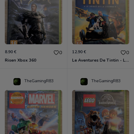
8.90 €
12.90 €
0
0
Risen Xbox 360
Le Aventures De Tintin - Le Secret De La Licorne Xbox 360
TheGamingR83
TheGamingR83