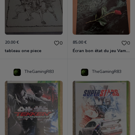
20.00 €
85.00 €
0
0
tableau one piece
Écran bon état du jeu Vampire et livre de règles « la mascarade » état d’usage
TheGamingR83
TheGamingR83