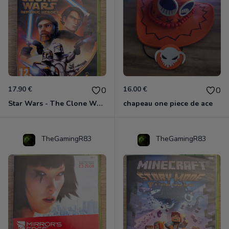
17.90 €
16.00 €
0
0
Star Wars - The Clone Wars - Les Héros De La République Xbox 360
chapeau one piece de ace
TheGamingR83
TheGamingR83