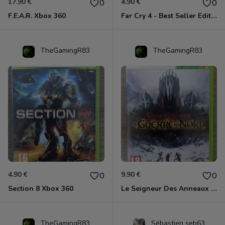
17.90 €
4.90 €
0
0
F.E.A.R. Xbox 360
Far Cry 4 - Best Seller Edition Xbox 360
TheGamingR83
TheGamingR83
4.90 €
9.90 €
0
0
Section 8 Xbox 360
Le Seigneur Des Anneaux - La Guerre Du Nord Xbox 360
TheGamingR83
Sébastien seb63