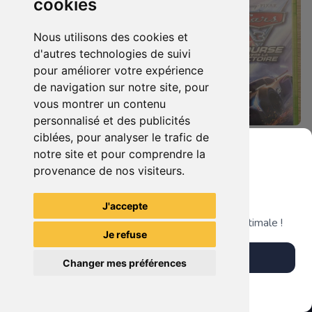
cookies
Nous utilisons des cookies et
d'autres technologies de suivi
pour améliorer votre expérience
de navigation sur notre site, pour
vous montrer un contenu
personnalisé et des publicités
ciblées, pour analyser le trafic de
19.90 €
19.90 €
0
0
notre site et pour comprendre la
Castlevania : Lords Of Shadow Xbox 360
Cars 3 - Course Vers La Victoire Xbox 360
provenance de nos visiteurs.
Grenier du Geek
J'accepte
TheGamingR83
TheGamingR83
Télécharge notre app pour une expérience optimale !
Je refuse
Télécharger l'app
Changer mes préférences
Plus tard
Vendre